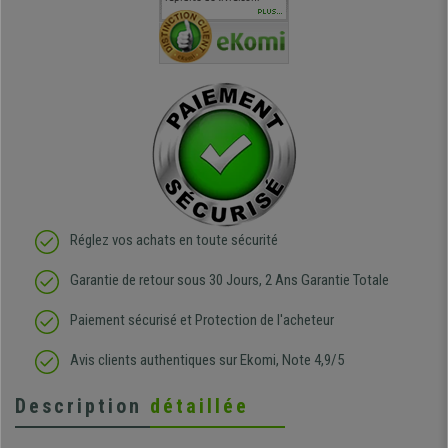
téléphonique compétent
sièges que l'on trouve
oeuvre po
PLUS...
e
et agréable.
dans les grandes surfaces
ce produit
ivement
de l'aménagement et ne
meilleurs 
regrette pas mon achat.
de l'achat
de belle q
Réglez vos achats en toute sécurité
Garantie de retour sous 30 Jours, 2 Ans Garantie Totale
Paiement sécurisé et Protection de l'acheteur
Avis clients authentiques sur Ekomi, Note 4,9/5
Description
détaillée