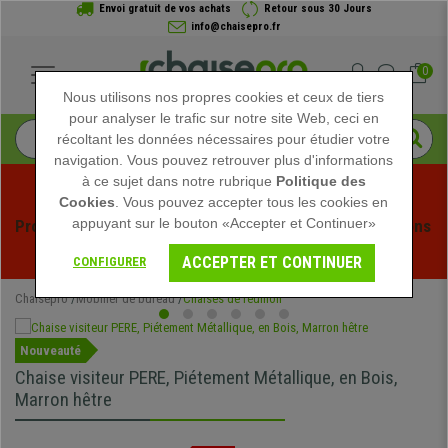
Envoi gratuit de vos achats
Retour sous 30 Jours
info@chaisepro.fr
0
Nous utilisons nos propres cookies et ceux de tiers
pour analyser le trafic sur notre site Web, ceci en
récoltant les données nécessaires pour étudier votre
navigation. Vous pouvez retrouver plus d'informations
à ce sujet dans notre rubrique
Politique des
Cookies
. Vous pouvez accepter tous les cookies en
appuyant sur le bouton «Accepter et Continuer»
Profitez des soldes d'été chez Chaisepro ! Des réductions 
exclusives pour une durée limitée - 
Voir l'offre
 -
ACCEPTER ET CONTINUER
CONFIGURER
Chaisepro
Mobilier de bureau
Chaises de réunion
Nouveauté
Chaise visiteur PERE, Piétement Métallique, en Bois,
Marron hêtre