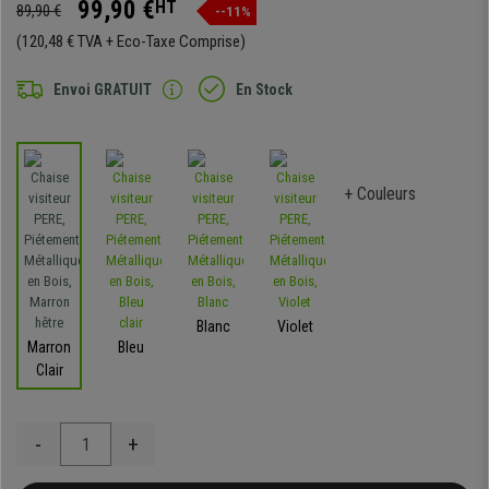
99,90 €
HT
89,90 €
--11%
(120,48 € TVA + Eco-Taxe Comprise)
Envoi GRATUIT
En Stock
+ Couleurs
Blanc
Violet
Marron
Bleu
Clair
-
+