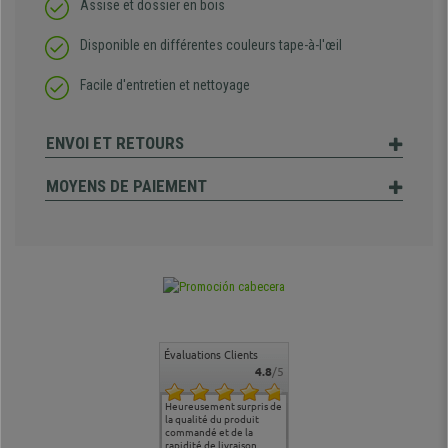
Assise et dossier en bois
Disponible en différentes couleurs tape-à-l'œil
Facile d'entretien et nettoyage
ENVOI ET RETOURS
MOYENS DE PAIEMENT
Évaluations Clients
4.8
/5
commande
Entière satisfaction tant
Heureusement surpris de
Siege confortable qui
service cl
 je tenais
sur le produit que sur les
la qualité du produit
correspond à mes
bien qu'a
uipe qui
délais de livraison, et
commandé et de la
attentes et mes besoins.
problème 
en
surtout l'accueil
rapidité de livraison.
J'ai pu comparer avec des
abîmé) tou