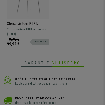
Chaise visiteur PERE,
Piétement Métallique, en
Chaise visiteur PERE, un modèle
Bois, Marron hêtre
aux lignes épurées fabriqué avec
[+Info]
une structure métallique et bois
89,90 €
Envoi GRATUIT
robuste de l'assise et du dossier.
99,90 €
HT
GARANTIE
CHAISEPRO
SPÉCIALISTES EN CHAISES DE BUREAU
Le plus grand catalogue au niveau national
ENVOI GRATUIT DE VOS ACHATS
dans toute la France métropolitaine