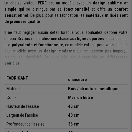
La chaise visiteur
PERE
est un modèle avec un
design sublime et
simple
qui se distingue par sa
fonctionnalité
et offre un
confort
sensationnel
. De plus, pour sa fabrication les
matériaux utilisés sont
de première qualité
.
Il ne faut négliger aucun détail lorsque vous souhaitez décorer votre
bureau. Si vous recherchez une chaise aux
lignes épurées
et qui de plus
soit
polyvalente et fonctionnelle
, ce modèle est fait pour vous. Il s’agit
d’un modèle avec un
design moderne
qui ne passera pas inaperçu
malgré sa simplicité. De plus, elle est
disponible en différentes
couleurs
Voir plus
pour que vous puissiez choisir celle qui s’adapte le mieux à vos
besoins ou à vos envies. Elle donnera une touche spéciale à l’espace
choisi pour son utilisation.
FABRICANT
chaisepro
Grâce à son
design ergonomique
, ce modèle garantit un
confort
Matériel
Bois / structure métallique
sensationnel
. Vous pouvez y être assis pendant des heures sans vous
Couleur
Marron hêtre
en rendre compte, puisqu’elle offre une assise commode qui garantit le
confort de l’utilisateur.
Hauteur de l'assise
45 cm
Largeur de l'assise
40 cm
Soulignons également que cette chaise a été
fabriquée avec des
matériaux de qualité
, fait pour durer de nombreuses années et se
Profondeur de l'assise
36 cm
conserver comme au premier jour. Sa
structure métallique avec 4