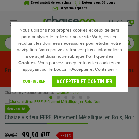
Envoi gratuit de vos achats
Retour sous 30 Jours
info@chaisepro.fr
0
Nous utilisons nos propres cookies et ceux de tiers
pour analyser le trafic sur notre site Web, ceci en
récoltant les données nécessaires pour étudier votre
navigation. Vous pouvez retrouver plus d'informations
à ce sujet dans notre rubrique
Politique des
Cookies
. Vous pouvez accepter tous les cookies en
appuyant sur le bouton «Accepter et Continuer»
Profitez des soldes d'été chez Chaisepro ! Des réductions 
exclusives pour une durée limitée - 
Voir l'offre
 -
ACCEPTER ET CONTINUER
CONFIGURER
Chaisepro
Mobilier de bureau
Chaises de réunion
Nouveauté
Chaise visiteur PERE, Piétement Métallique, en Bois, Noir
99,90 €
HT
89,90 €
--11%