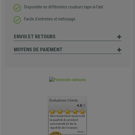
Disponible en différentes couleurs tape-à-l'œil
Facile d'entretien et nettoyage
ENVOI ET RETOURS
MOYENS DE PAIEMENT
Évaluations Clients
4.8
/5
commande
Entière satisfaction tant
Heureusement surpris de
Siege confortable qui
service cl
 je tenais
sur le produit que sur les
la qualité du produit
correspond à mes
bien qu'a
uipe qui
délais de livraison, et
commandé et de la
attentes et mes besoins.
problème 
en
surtout l'accueil
rapidité de livraison.
J'ai pu comparer avec des
abîmé) tou
téléphonique compétent
sièges que l'on trouve
oeuvre po
PLUS...