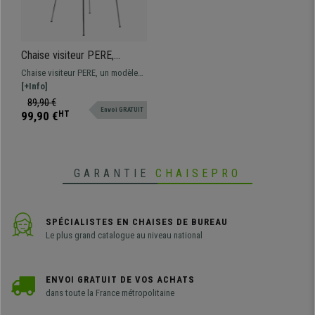
Chaise visiteur PERE,
Piétement Métallique, en
Chaise visiteur PERE, un modèle
Bois, Noir
aux lignes épurées fabriqué avec
[+Info]
une structure métallique et bois
89,90 €
Envoi GRATUIT
robuste de l'assise et du dossier.
99,90 €
HT
GARANTIE
CHAISEPRO
SPÉCIALISTES EN CHAISES DE BUREAU
Le plus grand catalogue au niveau national
ENVOI GRATUIT DE VOS ACHATS
dans toute la France métropolitaine