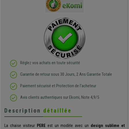
e
et agréable.
dans les grandes surfaces
ce produit
ivement
de l'aménagement et ne
meilleurs 
regrette pas mon achat.
de l'achat
de belle q
Réglez vos achats en toute sécurité
Garantie de retour sous 30 Jours, 2 Ans Garantie Totale
Paiement sécurisé et Protection de l'acheteur
Avis clients authentiques sur Ekomi, Note 4,9/5
Description
détaillée
La chaise visiteur
PERE
est un modèle avec un
design sublime et