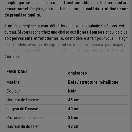
simple
qui se distingue par sa
fonctionnalité
et offre un
confort
sensationnel
. De plus, pour sa fabrication les
matériaux utilisés sont
de première qualité
.
Il ne faut négliger aucun détail lorsque vous souhaitez décorer votre
bureau. Si vous recherchez une chaise aux
lignes épurées
et qui de plus
soit
polyvalente et fonctionnelle
, ce modèle est fait pour vous. Il s’agit
d’un modèle avec un
design moderne
qui ne passera pas inaperçu
malgré sa simplicité. De plus, elle est
disponible en différentes
couleurs
Voir plus
pour que vous puissiez choisir celle qui s’adapte le mieux à vos
besoins ou à vos envies. Elle donnera une touche spéciale à l’espace
choisi pour son utilisation.
FABRICANT
chaisepro
Grâce à son
design ergonomique
, ce modèle garantit un
confort
Matériel
Bois / structure métallique
sensationnel
. Vous pouvez y être assis pendant des heures sans vous
Couleur
Noir
en rendre compte, puisqu’elle offre une assise commode qui garantit le
confort de l’utilisateur.
Hauteur de l'assise
45 cm
Largeur de l'assise
40 cm
Soulignons également que cette chaise a été
fabriquée avec des
matériaux de qualité
, fait pour durer de nombreuses années et se
Profondeur de l'assise
36 cm
conserver comme au premier jour. Sa
structure métallique avec 4
Hauteur du dossier
42 cm
pieds indépendants
garantit la robustesse et stabilité de la chaise. La