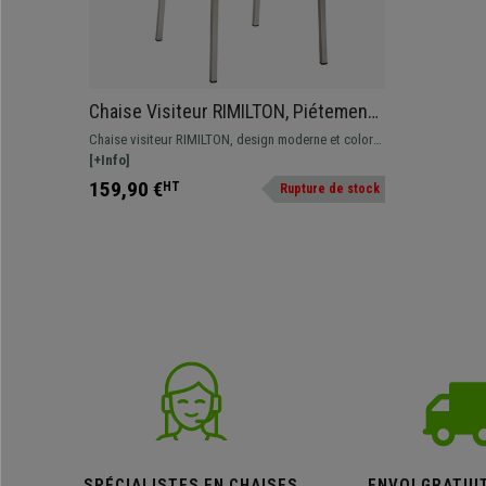
Chaise Visiteur RIMILTON, Piétement
en Acier Inoxydable, Cuir, Noir
Chaise visiteur RIMILTON, design moderne et coloré.
Structure en acier inoxydable et rembourrage
[+Info]
confortable. Plusieurs couleurs disponibles.
159,90 €
HT
Rupture de stock
SPÉCIALISTES EN CHAISES
ENVOI GRATUI