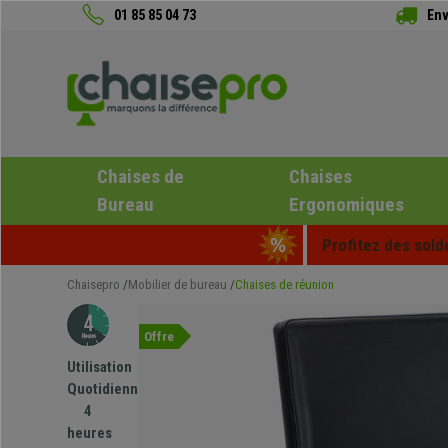
01 85 85 04 73
Env
Chaises de
Chaises
Bureau
Ergonomiques
Profitez des sold
Chaisepro
Mobilier de bureau
Chaises de réunion
Offre
Utilisation
Quotidienne
4
heures