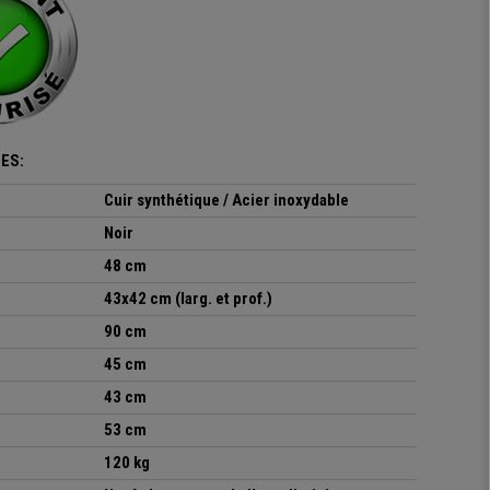
ES:
Cuir synthétique / Acier inoxydable
Noir
48 cm
43x42 cm (larg. et prof.)
90 cm
45 cm
43 cm
53 cm
120 kg