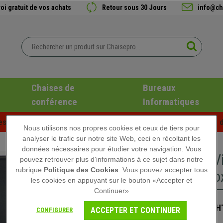
oi gratuit de vos achats
Retour sous 30 Jours
info@ch
Chaises de
Bureaux
conférence
Informatiques
es d'été chez Chaisepro ! Des réductions exclusives pour une d
Nous utilisons nos propres cookies et ceux de tiers pour
analyser le trafic sur notre site Web, ceci en récoltant les
données nécessaires pour étudier votre navigation. Vous
Chaise V
pouvez retrouver plus d'informations à ce sujet dans notre
rubrique
Politique des Cookies
. Vous pouvez accepter tous
Acier Ino
les cookies en appuyant sur le bouton «Accepter et
Continuer»
159,90 €
H
ACCEPTER ET CONTINUER
CONFIGURER