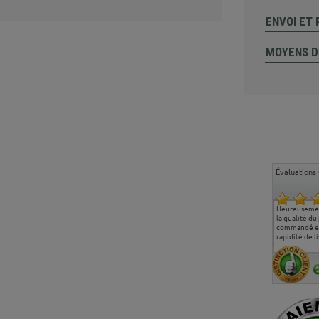
ENVOI ET
MOYENS D
Évaluations 
Ma deuxième commande
Entière satisfaction tant
Heureusemen
chez chaisepro, je tenais
sur le produit que sur les
la qualité du
à féliciter l'équipe qui
délais de livraison, et
commandé et
m'a toujours bien
surtout l'accueil
rapidité de li
conseillé, très
téléphonique compétent
aimablement je
et agréable.
recommande vivement