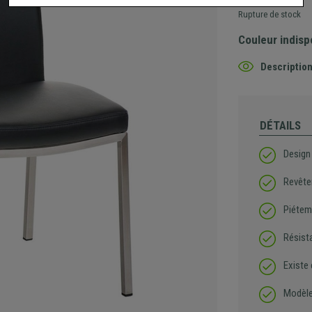
Rupture de stock
Couleur indisp
Description
DÉTAILS
Design
Revête
Piétem
Résist
Existe
Modèle