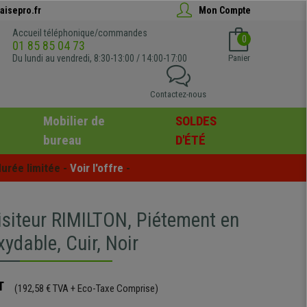
aisepro.fr
Mon Compte
Accueil téléphonique/commandes
0
01 85 85 04 73
Du lundi au vendredi, 8:30-13:00 / 14:00-17:00
Panier
Contactez-nous
Mobilier de
SOLDES
bureau
D'ÉTÉ
urée limitée - 
Voir l'offre
 -
isiteur RIMILTON, Piétement en
xydable, Cuir, Noir
T
(192,58 € TVA + Eco-Taxe Comprise)