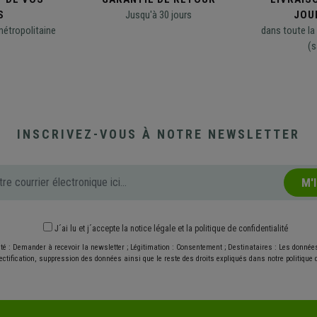
S
Jusqu'à 30 jours
JOU
métropolitaine
dans toute la
(s
INSCRIVEZ-VOUS À NOTRE NEWSLETTER
M'
J´ai lu et j´accepte
la notice légale
et
la politique de confidentialité
ité : Demander à recevoir la newsletter ; Légitimation : Consentement ; Destinataires : Les donné
ectification, suppression des données ainsi que le reste des droits expliqués dans notre politique d