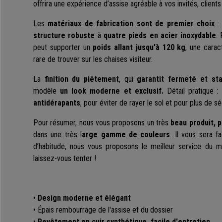
offrira une expérience d’assise agréable à vos invités, clients
Les
matériaux de fabrication sont de premier choix
: 
structure robuste
à
quatre pieds en acier inoxydable
.
peut supporter un
poids allant jusqu'à 120 kg
, une carac
rare de trouver sur les chaises visiteur.
La
finition du piétement
, qui
garantit fermeté et stab
modèle
un look moderne et exclusif.
Détail pratique :
antidérapants
, pour éviter de rayer le sol et pour plus de sé
Pour résumer, nous vous proposons un très
beau produit, p
dans une très l
arge gamme de couleurs
. Il vous sera f
d’habitude, nous vous proposons le meilleur service du m
laissez-vous tenter !
•
Design moderne et élégant
• Épais rembourrage de l'assise et du dossier
•
Revêtement en cuir synthétique, facile d'entretien