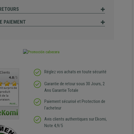
 RETOURS
E PAIEMENT
Réglez vos achats en toute sécurité
Clients
4.8
/5
Garantie de retour sous 30 Jours, 2
t surpris de
Siege confortable qui
service client à l'écoute
pas de remarque
nous so
Ans Garantie Totale
 produit
correspond à mes
bien qu'ayant eu un
particulière
satisfai
 de la
attentes et mes besoins.
problème (produit
ergono
vraison.
J'ai pu comparer avec des
abîmé) tout a été mis en
Paiement sécurisé et Protection de
sièges que l'on trouve
oeuvre pour remplacer
PLUS...
l'acheteur
dans les grandes surfaces
ce produit et ce dans les
de l'aménagement et ne
meilleurs délais. content
regrette pas mon achat.
de l'achat de ce bureau
Avis clients authentiques sur Ekomi,
de belle qualité
Note 4,9/5