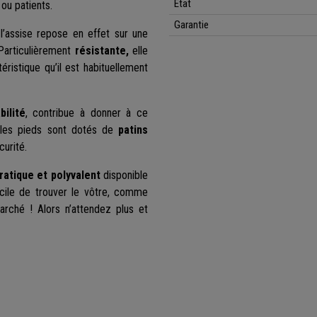
État
 ou patients.
Garantie
l’assise repose en effet sur une
 Particulièrement
résistante,
elle
téristique qu’il est habituellement
ilité
, contribue à donner à ce
 les pieds sont dotés de
patins
curité.
ratique et polyvalent
disponible
acile de trouver le vôtre, comme
arché ! Alors n’attendez plus et