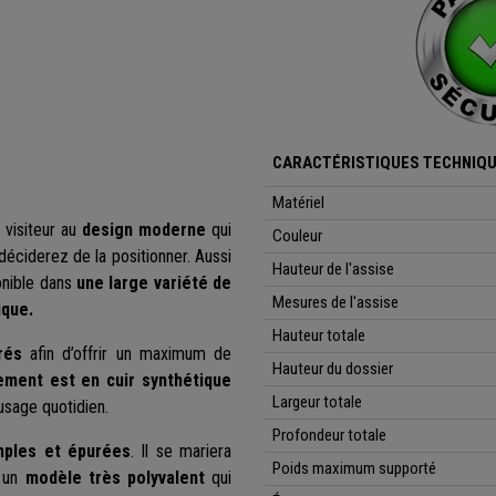
CARACTÉRISTIQUES TECHNIQU
Matériel
 visiteur au
design moderne
qui
Couleur
déciderez de la positionner. Aussi
Hauteur de l'assise
ponible dans
une large variété de
Mesures de l'assise
ique.
Hauteur totale
rés
afin d’offrir un maximum de
Hauteur du dossier
ement est en cuir synthétique
Largeur totale
 usage quotidien.
Profondeur totale
mples et épurées
. Il se mariera
Poids maximum supporté
i un
modèle très polyvalent
qui