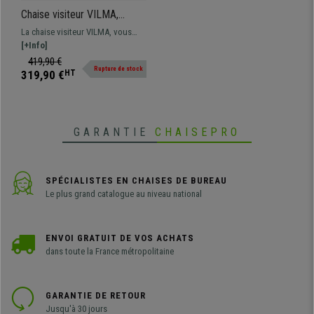
Chaise visiteur VILMA,
élégance et confort,
La chaise visiteur VILMA, vous
rembourrage épais, bois
surprendra grâce à son design
[+Info]
massif, en Crème
original et moderne et le confort
419,90 €
Rupture de stock
de sa conception !
319,90 €
HT
GARANTIE
CHAISEPRO
SPÉCIALISTES EN CHAISES DE BUREAU
Le plus grand catalogue au niveau national
ENVOI GRATUIT DE VOS ACHATS
dans toute la France métropolitaine
GARANTIE DE RETOUR
Jusqu'à 30 jours