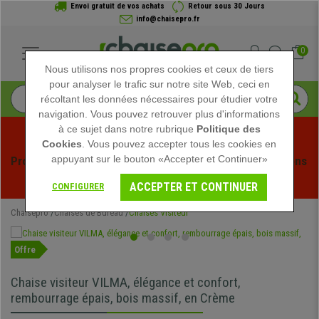
Envoi gratuit de vos achats
Retour sous 30 Jours
info@chaisepro.fr
0
Nous utilisons nos propres cookies et ceux de tiers
pour analyser le trafic sur notre site Web, ceci en
récoltant les données nécessaires pour étudier votre
navigation. Vous pouvez retrouver plus d'informations
à ce sujet dans notre rubrique
Politique des
Cookies
. Vous pouvez accepter tous les cookies en
appuyant sur le bouton «Accepter et Continuer»
Profitez des soldes d'été chez Chaisepro ! Des réductions 
exclusives pour une durée limitée - 
Voir l'offre
 -
ACCEPTER ET CONTINUER
CONFIGURER
Chaisepro
Chaises de Bureau
Chaises Visiteur
Offre
Chaise visiteur VILMA, élégance et confort,
rembourrage épais, bois massif, en Crème