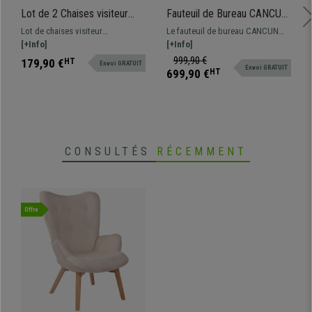
Lot de 2 Chaises visiteur
Fauteuil de Bureau CANCUN,
LYON, Empilables, en Bois,
Rembourrage Épais, Dossier
Lot de chaises visiteur
Le fauteuil de bureau CANCUN
Marron Clair
Haut, en Cuir Bleu
confortables, fonctionnelles et
[+Info]
est très confortable grâce à son
[+Info]
empilables. Design moderne et
rembourrage à haute densité et
999,90 €
179,90 €
HT
Envoi GRATUIT
Envoi GRATUIT
actuel.
ses formes ergonomiques, sans
699,90 €
HT
oublier son mécanisme basculant.
CONSULTÉS
RÉCEMMENT
Offre