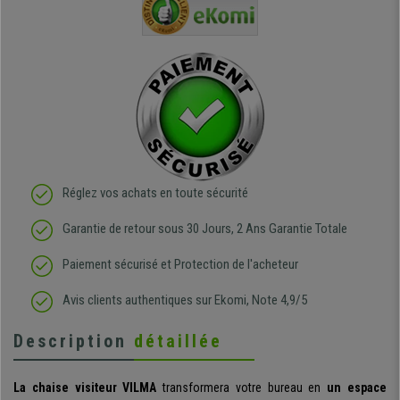
ivement
de l'aménagement et ne
meilleurs 
regrette pas mon achat.
de l'achat
de belle q
Réglez vos achats en toute sécurité
Garantie de retour sous 30 Jours, 2 Ans Garantie Totale
Paiement sécurisé et Protection de l'acheteur
Avis clients authentiques sur Ekomi, Note 4,9/5
Description
détaillée
La chaise visiteur VILMA
transformera votre bureau en
un espace