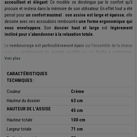
acceuillant et élégant
. Ce modèle se dinstingue par le confort qu’il
procure et restera dans la mémoire de son utilisateur. En effet tout a été
pensé pour
un confort maximal
:
son assise est large et épaisse
, elle
dessine avec ses accoudoirs rembourrés
une forme ergonomique qui
vous enveloppera
. Son
dossier haut et large
est
légèrement
incliné pour s’abandonner à la relaxation totale.
Le
rembourrage est particulièrement épais
sur l'ensemble de la chaise
avec un
revêtement de grande qualité
qui est
facile à entretenir.
C’est un autre point fort pour une
Voir plus
utilisation quotidienne
. Sa structure
est robuste et résistante grâce au matériau utilisé: le bois massif. Sa
coque ergonomique est étudiée pour
un maintien complet du dos
CARACTÉRISTIQUES
jusqu’á la nuque
. Il s’adapte parfaitement
à tout type de morphologie.
TECHNIQUES :
Cette chaise combine le design moderne scandinave et l’élégance
Couleur
Crème
classique, elle attirera l’œil de vos visiteurs dès le premier instant. Elle est
Hauteur du dossier
63 cm
tapissée en tissu de grande qualité
et les boutons apparents sur le
dossier évoquent
les fauteuils du style classique Chesterfield.
Ce
HAUTEUR DE L'ASSISE
45 cm
modèle est disponible en plusieurs coloris, vous pourrez choisir
Hauteur totale
100 cm
librement celui qui correspond le mieux à votre espace. Avec son
piétement en hêtre massif,
cette chaise y trônera avec prestance.
Largeur totale
71 cm