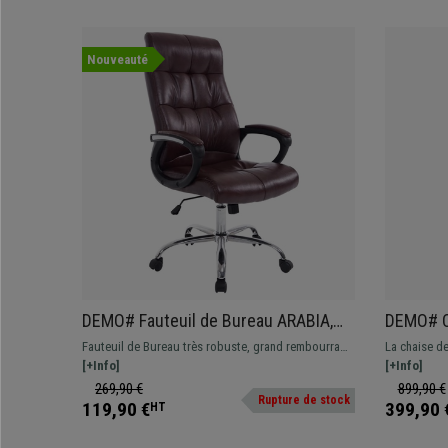
Nouveauté
DEMO# Fauteuil de Bureau ARABIA,
DEMO# C
Grand Rembourrage, Résistant
Appui-tê
Fauteuil de Bureau très robuste, grand rembourrage
La chaise d
jusqu'à 160 kg, Cuir, Bordeaux
Maille, B
et revêtement en cuir synthétique disponible en
[+Info]
exclusive : 
[+Info]
différentes couleurs.
confort opti
269,90 €
899,90 €
Rupture de stock
119,90 €
399,90 
HT