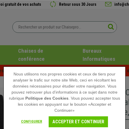
oi gratuit de vos achats
Retour sous 30 Jours
info@ch
Chaises de
Bureaux
conférence
Informatiques
es d'été chez Chaisepro ! Des réductions exclusives pour une d
Nous utilisons nos propres cookies et ceux de tiers pour
analyser le trafic sur notre site Web, ceci en récoltant les
données nécessaires pour étudier votre navigation. Vous
DEMO# Ch
pouvez retrouver plus d'informations à ce sujet dans notre
rubrique
Politique des Cookies
. Vous pouvez accepter tous
Confortab
les cookies en appuyant sur le bouton «Accepter et
lombaire,
Continuer»
ACCEPTER ET CONTINUER
CONFIGURER