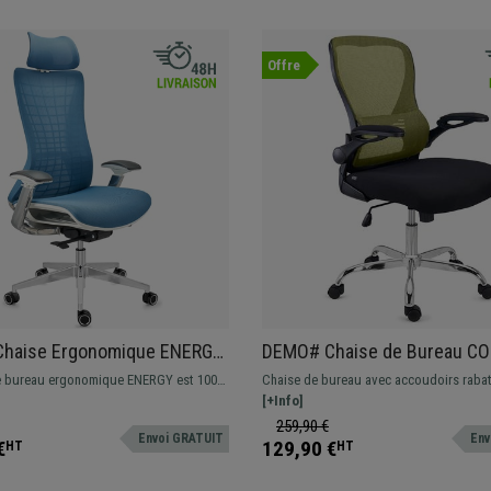
Offre
haise Ergonomique ENERGY,
DEMO# Chaise de Bureau CO
te, Excellente Qualité, en
Accoudoirs Rabattables, Des
e bureau ergonomique ENERGY est 100%
Chaise de bureau avec accoudoirs rabat
leu
Ergonomique, Vert
design moderne, excellente qualité, et
design ergonomique. Elle possède un s
[+Info]
mal.
lombaire. Modèle certifié UNE EN 1335.
259,90 €
Envoi GRATUIT
Env
€
129,90 €
HT
HT