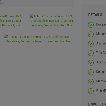
DÉTAILS
Dossie
Mécani
Assise
Très C
Accoud
Design
Matéri
Prix d
ENVOI ET