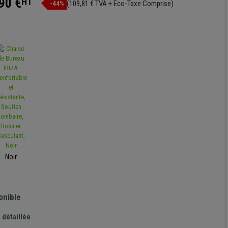
90 €
HT
(109,81 € TVA + Eco-Taxe Comprise)
-44%
Noir
onible
 détaillée