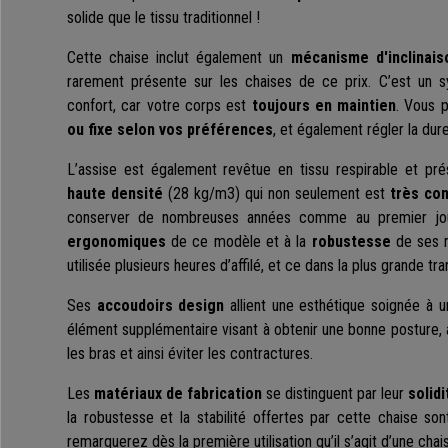
solide que le tissu traditionnel !
Cette chaise inclut également un
mécanisme d'inclinais
rarement présente sur les chaises de ce prix. C’est un 
confort, car votre corps est
toujours en maintien
. Vous 
ou fixe selon vos préférences
, et également régler la duret
L’assise est également revêtue en tissu respirable et pr
haute densité
(28 kg/m3) qui non seulement est
très con
conserver de nombreuses années comme au premier jo
ergonomiques
de ce modèle et à la
robustesse
de ses m
utilisée plusieurs heures d’affilé, et ce dans la plus grande tran
Ses
accoudoirs design
allient une esthétique soignée à 
élément supplémentaire visant à obtenir une bonne posture, a
les bras et ainsi éviter les contractures.
Les
matériaux de fabrication
se distinguent par leur
solidi
la robustesse et la stabilité offertes par cette chaise so
remarquerez dès la première utilisation qu’il s’agit d’une chai