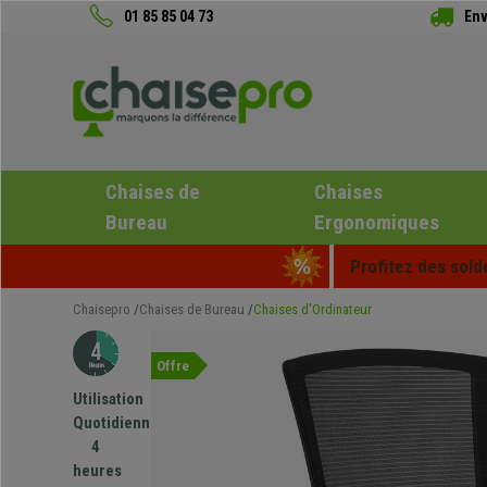
01 85 85 04 73
Env
Chaises de
Chaises
Bureau
Ergonomiques
Profitez des sold
Chaisepro
Chaises de Bureau
Chaises d'Ordinateur
Offre
Utilisation
Quotidienne
4
heures