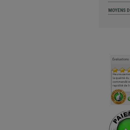
MOYENS D
Évaluations 
Ma deuxième commande
Entière satisfaction tant
Heureusemen
chez chaisepro, je tenais
sur le produit que sur les
la qualité du
à féliciter l'équipe qui
délais de livraison, et
commandé et
m'a toujours bien
surtout l'accueil
rapidité de li
conseillé, très
téléphonique compétent
aimablement je
et agréable.
recommande vivement