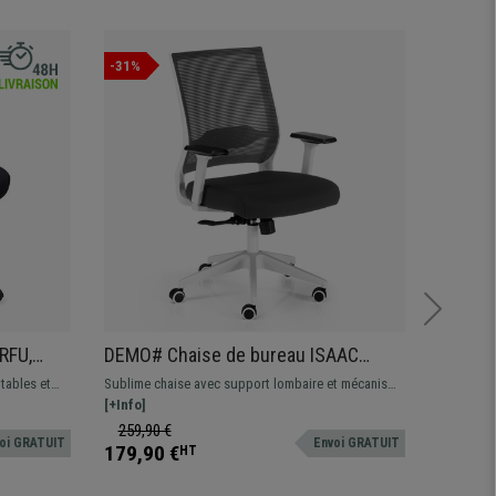
-31%
Offre
RFU,
DEMO# Chaise de bureau ISAAC
DEMO# 
ign
WHITE, Support lombaire, Mécanisme
Accoud
tables et
Sublime chaise avec support lombaire et mécanisme
Chaise er
Synchrone, Noir
Lombai
outien
synchrone. Fabriquée avec des matériaux
[+Info]
elle se di
[+Info]
respirables et de grande qualité et résistance
support l
259,90 €
199,90
oi GRATUIT
Envoi GRATUIT
chaise est
179,90 €
149,90
HT