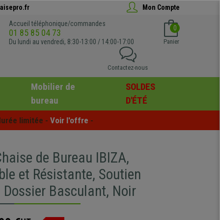
aisepro.fr
Mon Compte
Accueil téléphonique/commandes
0
01 85 85 04 73
Du lundi au vendredi, 8:30-13:00 / 14:00-17:00
Panier
Contactez-nous
Mobilier de
SOLDES
bureau
D'ÉTÉ
urée limitée - 
Voir l'offre
 -
aise de Bureau IBIZA,
le et Résistante, Soutien
 Dossier Basculant, Noir