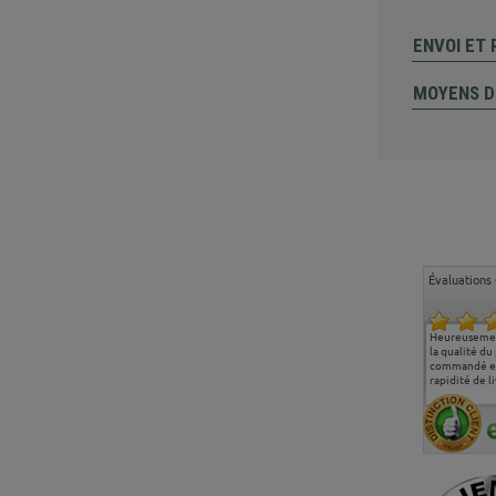
ENVOI ET
MOYENS D
Évaluations 
Ma deuxième commande
Entière satisfaction tant
Heureusemen
chez chaisepro, je tenais
sur le produit que sur les
la qualité du
à féliciter l'équipe qui
délais de livraison, et
commandé et
m'a toujours bien
surtout l'accueil
rapidité de li
conseillé, très
téléphonique compétent
aimablement je
et agréable.
recommande vivement