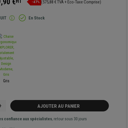
,90 €
HT
(575,88 € TVA + Eco-Taxe Comprise)
-47%
TUIT
En Stock
Gris
+
AJOUTER AU PANIER
es confiance aux spécialistes
, retour sous 30 jours