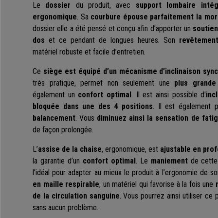
Le
dossier
du produit, avec
support lombaire inté
ergonomique
. Sa
courbure
épouse parfaitement la morp
dossier elle a été pensé et conçu afin d’apporter un
soutien
dos
et ce pendant de longues heures. Son
revêtement
matériel robuste et facile d’entretien.
Ce
siège est équipé d’un mécanisme d’inclinaison syn
très pratique, permet non seulement une
plus grande
également un
confort optimal
. Il est ainsi possible d'
inc
bloquée dans une des 4 positions
. Il est également p
balancement
. Vous
diminuez ainsi la sensation de fati
de façon prolongée.
L’
assise de la chaise
, ergonomique, est
ajustable en pro
la garantie d’un
confort optimal
. Le
maniement
de cette 
l’idéal pour adapter au mieux le produit à l’ergonomie de son
en maille respirable
, un matériel qui favorise à la fois une
de la circulation sanguine
. Vous pourrez ainsi utiliser ce 
sans aucun problème.