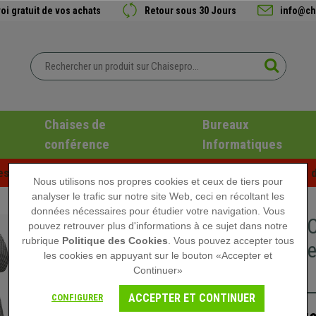
oi gratuit de vos achats
Retour sous 30 Jours
info@ch
Chaises de
Bureaux
conférence
Informatiques
es d'été chez Chaisepro ! Des réductions exclusives pour une d
Nous utilisons nos propres cookies et ceux de tiers pour
analyser le trafic sur notre site Web, ceci en récoltant les
données nécessaires pour étudier votre navigation. Vous
DEMO# C
pouvez retrouver plus d'informations à ce sujet dans notre
rubrique
Politique des Cookies
. Vous pouvez accepter tous
Totaleme
les cookies en appuyant sur le bouton «Accepter et
Gris
Continuer»
ACCEPTER ET CONTINUER
CONFIGURER