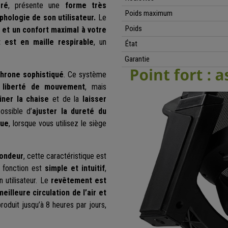
gré
, présente une
forme très
Poids maximum
hologie de son utilisateur.
Le
Poids
 et un confort maximal à votre
 est en maille respirable
, un
État
Garantie
chrone sophistiqué
. Ce système
 liberté de mouvement
, mais
liner la chaise
et de la
laisser
ossible d’
ajuster la dureté du
gue
, lorsque vous utilisez le siège
fondeur
, cette caractéristique est
fonction est
simple et intuitif
,
 utilisateur. Le
revêtement est
meilleure circulation de l’air et
produit jusqu’à 8 heures par jours,