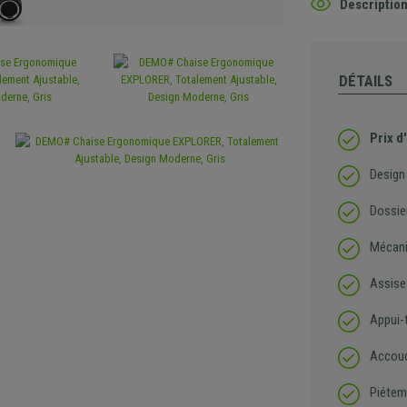
Description
DÉTAILS
Prix d
Design
Dossie
Mécani
Assise 
Appui-t
Accoud
Piétem