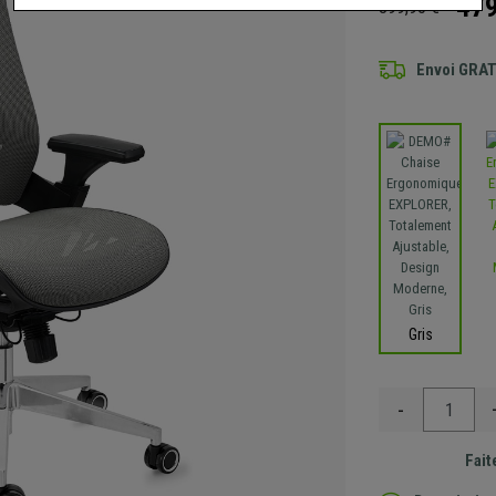
479
899,90 €
Envoi GRA
Gris
-
Fait