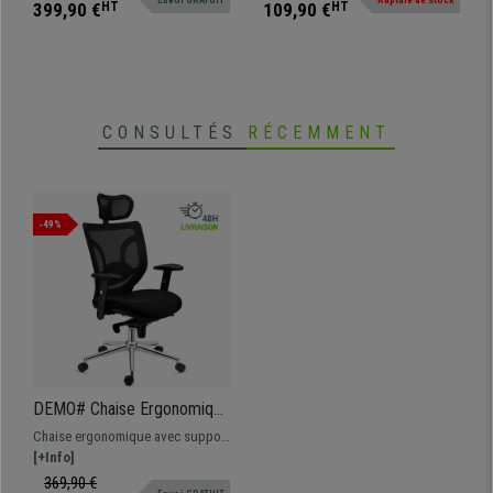
et accoudoirs ajustables, la
399,90 €
HT
109,90 €
HT
garantie d'un confort optimal.
CONSULTÉS
RÉCEMMENT
-49%
DEMO# Chaise Ergonomique
LAMBO, Appui-tête,
Chaise ergonomique avec support
Excellent Support Lombaire,
lombaire ajustable. Adaptée à un
[+Info]
Noir
usage intensif de 8 heures
369,90 €