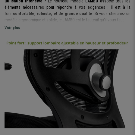
utilisation intensive
? Le nouveau modèle
LAMBO
associe tous les
éléments nécessaires pour répondre à vos exigences : il est à la
fois
confortable, robuste, et de grande qualité
. Si vous cherchez un
modèle ergonomique et solide, le LAMBO est le fauteuil qu'il vous faut !
Voir plus
La particularité de ce fauteuil réside dans son dossier : il est
en tissu
respirant et dispose d’un support lombaire rembourré réglable en
profondeur
, une caractéristique essentielle qui fait toute la différence
d'un point de vue ergonomique. Grace à cela, votre dos bénéficiera d'un
soutient optimal et votre posture corporelle sera optimisée.
Le fauteuil dispose d'un
mécanisme avancé d'inclinaison dans 3
positions et d'un système de balancement
. Il est ainsi possible
d'incliner la chaise et de la laisser dans une des 3 positions. Le
maniement du fauteuil est simple et intuitif, parfait pour profiter au
maximum d'une spécificité qui apporte un confort supplémentaire.
L'assise du LAMBO possède un revêtement en tissu respirable,
son
rembourrage est épais
(35 kg/m3)
, sa forme est ergonomique
, autant
de caractéristiques indispensables à un bon fauteuil. La densité du
rembourrage est élevée et a été pensée pour une utilisation intensive.
Les accoudoirs sont ajustables en hauteur (6 positions)
. Ils