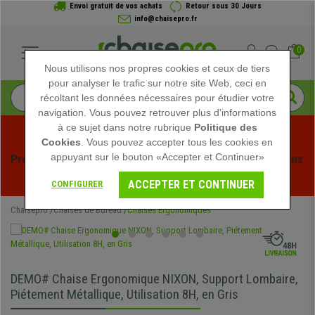
Envoi gratuit de vos achats
Retour sous 30 Jours
info@chaisepro.fr
0
Nous utilisons nos propres cookies et ceux de tiers
pour analyser le trafic sur notre site Web, ceci en
récoltant les données nécessaires pour étudier votre
navigation. Vous pouvez retrouver plus d'informations
à ce sujet dans notre rubrique
Politique des
Cookies
. Vous pouvez accepter tous les cookies en
appuyant sur le bouton «Accepter et Continuer»
Profitez des soldes d'été chez Chaisepro ! Des réductions 
exclusives pour une durée limitée - 
Voir l'offre
 -
ACCEPTER ET CONTINUER
CONFIGURER
Chaisepro
Chaises de Bureau
Chaises Ergonomiques
DEMO# Chaise Ergonomique NIXON, Support Lombaire,
Piétement Métallique, Utilisation 8H, en Gris