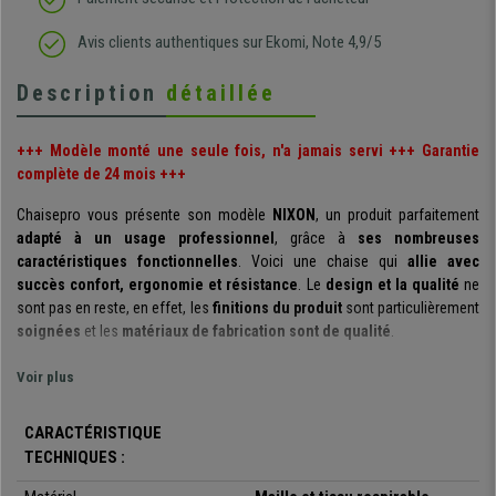
Avis clients authentiques sur Ekomi, Note 4,9/5
Description
détaillée
+++ Modèle monté une seule fois, n'a jamais servi +++ Garantie
complète de 24 mois +++
Chaisepro vous présente son modèle
NIXON
, un produit parfaitement
adapté à un usage professionnel
, grâce à
ses nombreuses
caractéristiques fonctionnelles
. Voici une chaise qui
allie avec
succès confort, ergonomie et résistance
. Le
design et la qualité
ne
sont pas en reste, en effet, les
finitions du produit
sont particulièrement
soignées
et les
matériaux de fabrication sont de qualité
.
Cette chaise se démarque par le
niveau de confort élevé
qu’elle offre à
Voir plus
son utilisateur et les
réglages aboutis
qu’elle propose. Le grand atout de
ce produit réside dans son
dossier ergonomique,
avec
support
CARACTÉRISTIQUE
lombaire
. Cet élément
soutiendra votre dos
, et vous permettra
TECHNIQUES :
d’
adopter une posture correcte
, tout au long de votre journée de travail.