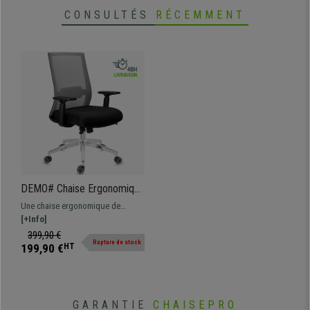
CONSULTÉS
RÉCEMMENT
DEMO# Chaise Ergonomique
NIXON, Support Lombaire,
Une chaise ergonomique de
Piétement Métallique,
qualité avec soutien lombaire.
[+Info]
Utilisation 8H, en Gris
Fabriquée avec des matériaux de
399,90 €
Rupture de stock
qualité. Piétement métallique et
199,90 €
HT
maille respirable.
GARANTIE
CHAISEPRO