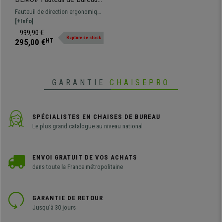
RABAT, en Cuir, Marron,
Fauteuil de direction ergonomique
Dossier Basculant, Grande
avec dossier basculant. Design et
[+Info]
Qualité et Design.
finitions parfaites, luxe et confort
999,90 €
Rupture de stock
au meilleur prix
295,00 €
HT
GARANTIE
CHAISEPRO
SPÉCIALISTES EN CHAISES DE BUREAU
Le plus grand catalogue au niveau national
ENVOI GRATUIT DE VOS ACHATS
dans toute la France métropolitaine
GARANTIE DE RETOUR
Jusqu'à 30 jours