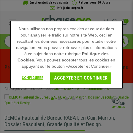
Envoi gratuit de vos achats
Retour sous 30 Jours
info@chaisepro.fr
0
Nous utilisons nos propres cookies et ceux de tiers
pour analyser le trafic sur notre site Web, ceci en
récoltant les données nécessaires pour étudier votre
navigation. Vous pouvez retrouver plus d'informations
à ce sujet dans notre rubrique
Politique des
Cookies
. Vous pouvez accepter tous les cookies en
appuyant sur le bouton «Accepter et Continuer»
Profitez des soldes d'été chez Chaisepro ! Des réductions 
exclusives pour une durée limitée - 
Voir l'offre
 -
ACCEPTER ET CONTINUER
CONFIGURER
Chaisepro
Chaises de Bureau
Chaises de Bureau Reconditionnées
DEMO# Fauteuil de Bureau RABAT, en Cuir, Marron,
Dossier Basculant, Grande Qualité et Design.