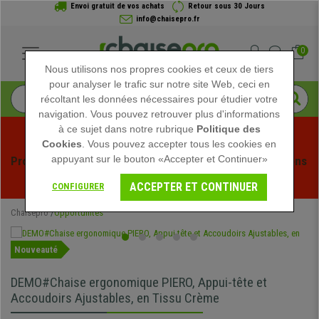
Envoi gratuit de vos achats
Retour sous 30 Jours
info@chaisepro.fr
0
Nous utilisons nos propres cookies et ceux de tiers
pour analyser le trafic sur notre site Web, ceci en
récoltant les données nécessaires pour étudier votre
navigation. Vous pouvez retrouver plus d'informations
à ce sujet dans notre rubrique
Politique des
Cookies
. Vous pouvez accepter tous les cookies en
appuyant sur le bouton «Accepter et Continuer»
Profitez des soldes d'été chez Chaisepro ! Des réductions 
exclusives pour une durée limitée - 
Voir l'offre
 -
ACCEPTER ET CONTINUER
CONFIGURER
Chaisepro
Opportunités
Nouveauté
DEMO#Chaise ergonomique PIERO, Appui-tête et
Accoudoirs Ajustables, en Tissu Crème