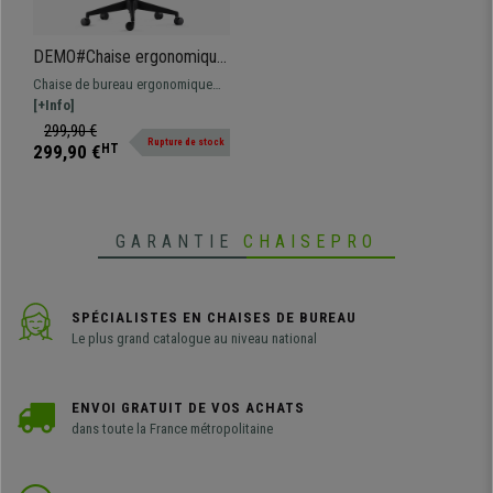
DEMO#Chaise ergonomique
PIERO, Appui-tête et
Chaise de bureau ergonomique
Accoudoirs Ajustables, en
très confortable, élaborée à partir
[+Info]
Tissu Crème
de matériaux de grande qualité :
299,90 €
Rupture de stock
idéale pour une utilisation
299,90 €
HT
professionnelle intensive !
GARANTIE
CHAISEPRO
SPÉCIALISTES EN CHAISES DE BUREAU
Le plus grand catalogue au niveau national
ENVOI GRATUIT DE VOS ACHATS
dans toute la France métropolitaine