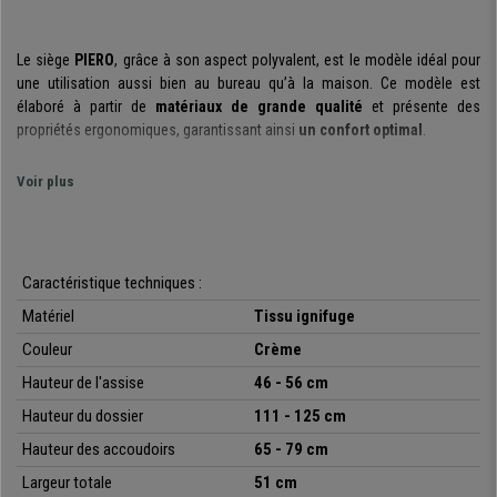
Le siège
PIERO
, grâce à son aspect polyvalent, est le modèle idéal pour
une utilisation aussi bien au bureau qu’à la maison. Ce modèle est
élaboré à partir de
matériaux de grande qualité
et présente des
propriétés ergonomiques, garantissant ainsi
un confort optimal
.
Grâce à son
rembourrage dense et moelleux (30Kg/m3)
, le PIERO
Voir plus
offre un
excellent maintien
à son utilisateur. Il est également équipé
d’
accoudoirs ajustables en hauteur
, afin de s’adapter au mieux à votre
morphologie.
Le
Caractéristique techniques :
dossier est ajustable en hauteur
et dispose d’un
système
d’inclinaison synchrone
qui vous permet de bloquer le dossier dans
Matériel
Tissu ignifuge
une position ou de le laisser mobile, selon les préférences de l’utilisateur.
Couleur
Crème
De plus, ce siège est équipé d’un
appui-tête confortable
qui garantit un
bon
soutien de la nuque
. Grâce à toutes ces caractéristiques, ce
Hauteur de l'assise
46 - 56
cm
modèle est recommandé pour une
utilisation intensive jusqu'à 8h par
Hauteur du dossier
111 - 125 cm
jour
.
Hauteur des accoudoirs
65 - 79 cm
Le
piétement solide
, pouvant supporter jusqu'à
120kg
, garantit la
Largeur totale
51 cm
stabilité de la chaise, ce qui offre à l’utilisateur un
équilibre idéal
. Le