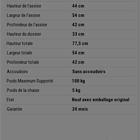
Hauteur de l'assise
44 cm
Pratique
et
fonctionnelle
, cette chaise est également
empilable
et
livrée entièrement montée
pour une
utilisation immédiate
. Un
Largeur de l'assise
54 cm
excellent rapport qualité-prix
, disponible exclusivement chez
Profondeur de l'assise
42 cm
Chaisepro, avec un une garantie de 2 ans.
Hauteur du dossier
33 cm
•
Idéale pour les salles de conférence
Hauteur
totale
77,5 cm
• Assise et dossier en polypropylène
•
Structure robuste en acier
Largeur
totale
54 cm
• Design élégant et fonctionnel
Profondeur
totale
42 cm
Accoudoirs
Sans accoudoirs
Poids Maximum Supporté
100 kg
Poids de la chaise
5 kg
Etat
Neuf avec emballage original
Garantie
24 mois