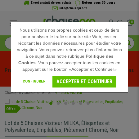
Envoi gratuit de vos achats
Retour sous 30 Jours
info@chaisepro.fr
0
Nous utilisons nos propres cookies et ceux de tiers
pour analyser le trafic sur notre site Web, ceci en
récoltant les données nécessaires pour étudier votre
navigation. Vous pouvez retrouver plus d'informations
à ce sujet dans notre rubrique
Politique des
Cookies
. Vous pouvez accepter tous les cookies en
appuyant sur le bouton «Accepter et Continuer»
Profitez des soldes d'été chez Chaisepro ! Des réductions 
exclusives pour une durée limitée - 
Voir l'offre
 -
ACCEPTER ET CONTINUER
CONFIGURER
Chaisepro
Chaises de Bureau
Chaises Visiteur
Offre
Lot de 5 Chaises Visiteur MILKA, Élégantes et
Polyvalentes, Empilables, Piètement Chromé, Noir