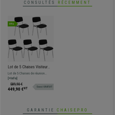
CONSULTÉS
RÉCEMMENT
Offre
Lot de 5 Chaises Visiteur
MILKA, Élégantes et
Lot de 5 Chaises de réunion
Polyvalentes, Empilables,
pratique MILKA, structure en acier
[+Info]
Piètement Chromé, Noir
chromé, assise et dossier en
589,90 €
Envoi GRATUIT
polypropylène
449,90 €
HT
GARANTIE
CHAISEPRO