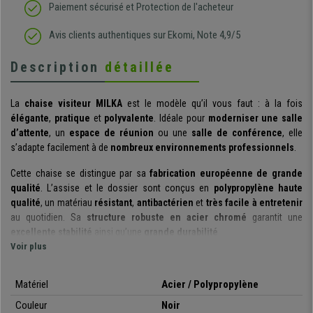
Paiement sécurisé et Protection de l'acheteur
Avis clients authentiques sur Ekomi, Note 4,9/5
Description
détaillée
La
chaise visiteur MILKA
est le modèle qu’il vous faut : à la fois
élégante
,
pratique
et
polyvalente
. Idéale pour
moderniser une salle
d’attente
, un
espace de réunion
ou une
salle de conférence
, elle
s’adapte facilement à de
nombreux environnements professionnels
.
Cette chaise se distingue par sa
fabrication européenne de grande
qualité
. L’assise et le dossier sont conçus en
polypropylène haute
qualité
, un matériau
résistant
,
antibactérien
et
très facile à entretenir
au quotidien. Sa
structure robuste en acier chromé
garantit une
excellente stabilité
ainsi qu’une
grande durabilité
.
Voir plus
Polyvalente
, la chaise MILKA convient parfaitement aux
réunions
, aux
espaces d’accueil
, aux
salles d’attente
, aux
salles de conférences
Matériel
Acier / Polypropylène
ou tout autre événements professionnels.
Disponible en plusieurs
coloris
, elle s’intègre facilement à tous les styles d’aménagement.
Couleur
Noir