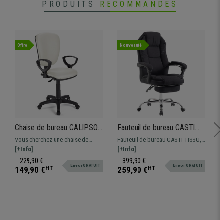
PRODUITS
RECOMMANDÉS
Offre
Nouveauté
Chaise de bureau CALIPSO
Fauteuil de bureau CASTI
CUIR, Dossier Ajustable,
TISSU, Repose-pieds
Vous cherchez une chaise de
Fauteuil de bureau CASTI TISSU,
Avec Accoudoirs, Blanc
Extensible, Grand
qualité à un prix imbattable? Voici
[+Info]
Grand rembourrage avec
[+Info]
Rembourrage, Noir
un modèle confortable et
revêtement en tissu disponible en
229,90 €
399,90 €
Envoi GRATUIT
Envoi GRATUIT
résistant, idéal pour une
différentes couleurs et grande
149,90 €
HT
259,90 €
HT
utilisation quotidienne. Disponible
résistance avec piétement
en différentes couleurs.
métallique.