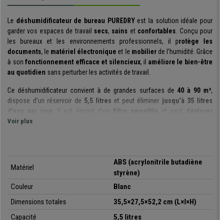
Le
déshumidificateur de bureau PUREDRY
est la solution idéale pour
garder vos espaces de travail
secs
,
sains
et
confortables
. Conçu pour
les bureaux et les environnements professionnels, il p
rotège les
documents
, le
matériel électronique
et le
mobilier
de l’humidité. Grâce
à son
fonctionnement efficace et silencieux
, il
améliore le bien-être
au quotidien
sans perturber les activités de travail.
Ce déshumidificateur convient à de grandes surfaces de
40 à 90 m²
,
dispose d’un réservoir de
5,5 litres
et peut éliminer
jusqu’à 35 litres
d’eau par jour
. Il est équipé d’un
filtre amovible
et peut
déplacer
jusqu’à 350 m³/h d’air
Voir plus
, garantissant une
réduction rapide de
l’humidité ambiante
.
Vous pouvez choisir entre
deux vitesses
et
trois modes de
déshumidification
: continu, automatique et nocturne, avec la possibilité
ABS (acrylonitrile butadiène
Matériel
de
réguler le taux d’humidité
. Il est doté d’une
fonction mémoire
, qui
styrène)
permet de
restaurer les réglages
après un coupure de courant ou un
Couleur
Blanc
nouvel allumage.
Dimensions totales
35,5×27,5×52,2 cm (L×l×H)
Le déshumidificateur dispose également d’une
minuterie de 24 heures
Capacité
5,5 litres
pour un arrêt automatique, permettant d’
économiser de l’électricité
et