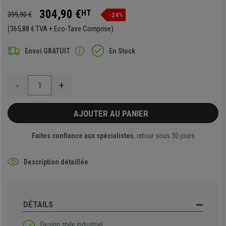
304,90 €
HT
399,90 €
-24%
(365,88 € TVA + Eco-Taxe Comprise)
Envoi GRATUIT
En Stock
-
+
AJOUTER AU PANIER
Faites confiance aux spécialistes
, retour sous 30 jours
Description détaillée
DÉTAILS
Design style industriel