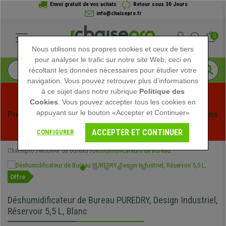
Envoi gratuit de vos achats
Retour sous 30 Jours
info@chaisepro.fr
0
Nous utilisons nos propres cookies et ceux de tiers
pour analyser le trafic sur notre site Web, ceci en
récoltant les données nécessaires pour étudier votre
navigation. Vous pouvez retrouver plus d'informations
à ce sujet dans notre rubrique
Politique des
Cookies
. Vous pouvez accepter tous les cookies en
appuyant sur le bouton «Accepter et Continuer»
Profitez des soldes d'été chez Chaisepro ! Des réductions 
exclusives pour une durée limitée - 
Voir l'offre
 -
ACCEPTER ET CONTINUER
CONFIGURER
Chaisepro
Mobilier de bureau
Déshumidificateurs de Bureau
Offre
Déshumidificateur de Bureau PUREDRY, Design Industriel,
Réservoir 5,5 L, Blanc