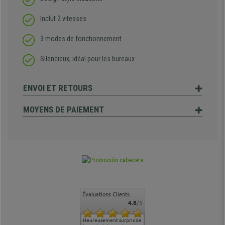
Inclut 2 vitesses
3 modes de fonctionnement
Silencieux, idéal pour les bureaux
ENVOI ET RETOURS
MOYENS DE PAIEMENT
Évaluations Clients
4.8
/5
commande
Entière satisfaction tant
Heureusement surpris de
Siege confortable qui
service cl