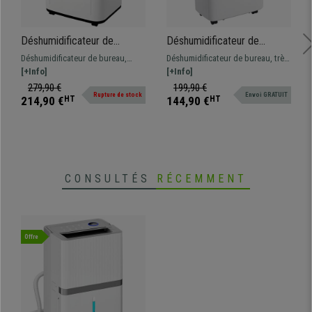
•
Tension : 220-240 V / 50 Hz
•
Design compact et fonctionnel
• Idéal pour une pièce jusqu'à 90
m²
Déshumidificateur de
Déshumidificateur de
•
Installation et mise en service faciles
Bureau DRYPRO, Design
Bureau AIRZEN, Réservoir
Déshumidificateur de bureau,
Déshumidificateur de bureau, très
Moderne, Réservoir 6L, Noir
1,5 L, Silencieux, Blanc
compact, idéal pour les petits
[+Info]
compact, idéal pour les petits
[+Info]
et Blanc
espaces, réservoir 6L
espaces, réservoir 1,5L
279,90 €
199,90 €
Rupture de stock
Envoi GRATUIT
214,90 €
HT
144,90 €
HT
CONSULTÉS
RÉCEMMENT
Offre