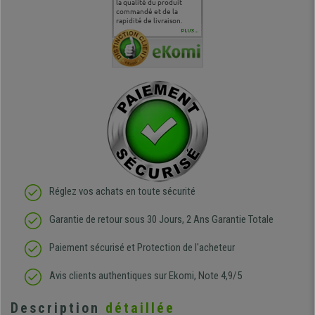
 je tenais
sur le produit que sur les
la qualité du produit
correspond à mes
bien qu'a
uipe qui
délais de livraison, et
commandé et de la
attentes et mes besoins.
problème 
en
surtout l'accueil
rapidité de livraison.
J'ai pu comparer avec des
abîmé) tou
téléphonique compétent
sièges que l'on trouve
oeuvre po
PLUS...
e
et agréable.
dans les grandes surfaces
ce produit
ivement
de l'aménagement et ne
meilleurs 
regrette pas mon achat.
de l'achat
de belle q
Réglez vos achats en toute sécurité
Garantie de retour sous 30 Jours, 2 Ans Garantie Totale
Paiement sécurisé et Protection de l'acheteur
Avis clients authentiques sur Ekomi, Note 4,9/5
Description
détaillée