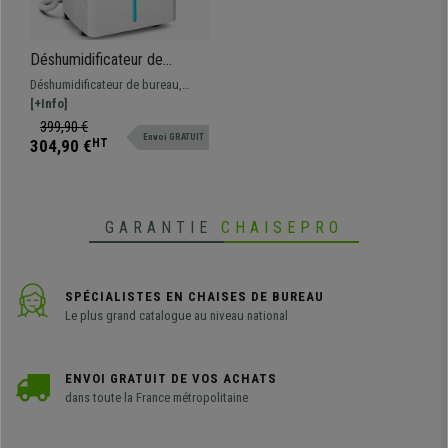
Déshumidificateur de
Bureau PUREDRY, Design
Déshumidificateur de bureau,
Industriel, Réservoir 5,5 L,
grande capacité, réservoir 5,5 L
[+Info]
Blanc
399,90 €
Envoi GRATUIT
304,90 €
HT
GARANTIE
CHAISEPRO
SPÉCIALISTES EN CHAISES DE BUREAU
Le plus grand catalogue au niveau national
ENVOI GRATUIT DE VOS ACHATS
dans toute la France métropolitaine