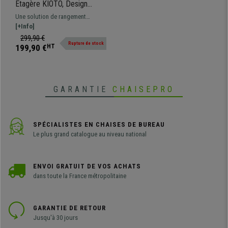
Étagère KIOTO, Design
Moderne, En Bois, 145X139
Une solution de rangement
cm, Nombreux rangements,
pratique, avec nombreux
[+Info]
Blanc
compartiments. Parfait pour votre
299,90 €
Rupture de stock
bureau ou votre maison.
199,90 €
HT
Disponible en plusieurs couleurs.
GARANTIE
CHAISEPRO
SPÉCIALISTES EN CHAISES DE BUREAU
Le plus grand catalogue au niveau national
ENVOI GRATUIT DE VOS ACHATS
dans toute la France métropolitaine
GARANTIE DE RETOUR
Jusqu'à 30 jours