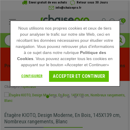
Envoi gratuit de vos achats
Retour sous 30 Jours
info@chaisepro.fr
0
Nous utilisons nos propres cookies et ceux de tiers
pour analyser le trafic sur notre site Web, ceci en
récoltant les données nécessaires pour étudier votre
navigation. Vous pouvez retrouver plus d'informations
à ce sujet dans notre rubrique
Politique des
Cookies
. Vous pouvez accepter tous les cookies en
appuyant sur le bouton «Accepter et Continuer»
Profitez des soldes d'été chez Chaisepro ! Des réductions 
exclusives pour une durée limitée - 
Voir l'offre
 -
ACCEPTER ET CONTINUER
CONFIGURER
Chaisepro
Spéciaux
Étagère KIOTO, Design Moderne, En Bois, 145X139 cm,
Nombreux rangements, Blanc