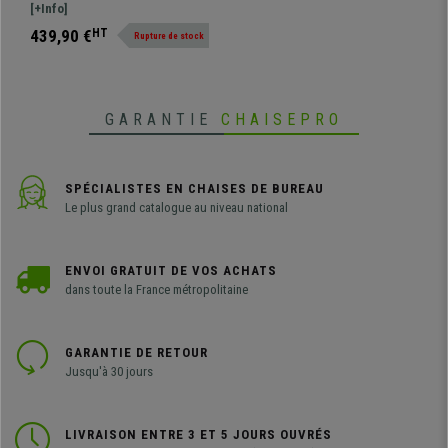
Noir
minimaliste et confort optimal
[+Info]
grâce à son rembourrage épais.
439,90 €
HT
Rupture de stock
GARANTIE
CHAISEPRO
SPÉCIALISTES EN CHAISES DE BUREAU
Le plus grand catalogue au niveau national
ENVOI GRATUIT DE VOS ACHATS
dans toute la France métropolitaine
GARANTIE DE RETOUR
Jusqu'à 30 jours
LIVRAISON ENTRE 3 ET 5 JOURS OUVRÉS