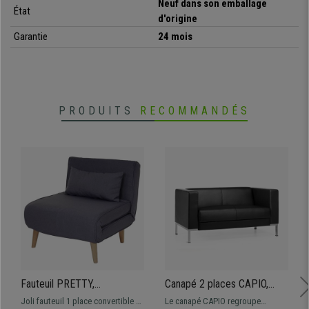
Neuf dans son emballage
État
d'origine
Garantie
24 mois
PRODUITS
RECOMMANDÉS
Fauteuil PRETTY,
Canapé 2 places CAPIO,
Convertible en Lit,
Design Elégant, Grand
Joli fauteuil 1 place convertible en
Le canapé CAPIO regroupe