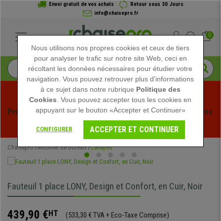
Envoi gratuit de vos achats
Retour sous 30 Jours
info@chaisepro.fr
0
Nous utilisons nos propres cookies et ceux de tiers
pour analyser le trafic sur notre site Web, ceci en
récoltant les données nécessaires pour étudier votre
navigation. Vous pouvez retrouver plus d'informations
à ce sujet dans notre rubrique
Politique des
Cookies
. Vous pouvez accepter tous les cookies en
appuyant sur le bouton «Accepter et Continuer»
Profitez des soldes d'été chez Chaisepro ! Des réductions 
exclusives pour une durée limitée - 
Voir l'offre
 -
ACCEPTER ET CONTINUER
CONFIGURER
Chaisepro
Mobilier de bureau
Canapés
Fauteuil 1 place LONY, Design et Confort, en Cuir, Noir
439,90 €
HT
(533,30 € TVA + Eco-Taxe Comprise)