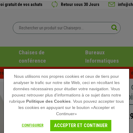
oi gratuit de vos achats
Retour sous 30 Jours
info@ch
Chaises de
Bureaux
conférence
Informatiques
es d'été chez Chaisepro ! Des réductions exclusives pour une d
Nous utilisons nos propres cookies et ceux de tiers pour
analyser le trafic sur notre site Web, ceci en récoltant les
Fauteuil
données nécessaires pour étudier votre navigation. Vous
Accoudoi
pouvez retrouver plus d'informations à ce sujet dans notre
rubrique
Politique des Cookies
. Vous pouvez accepter tous
les cookies en appuyant sur le bouton «Accepter et
Continuer»
329
499,90 €
ACCEPTER ET CONTINUER
CONFIGURER
Rupture de stock