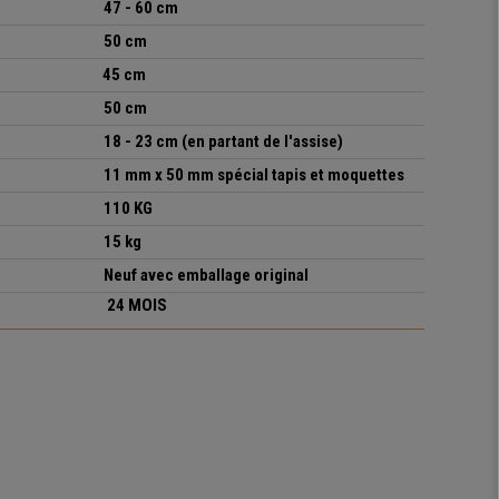
47 - 60 cm
50 cm
45 cm
50 cm
18 - 23 cm (en partant de l'assise)
11 mm x 50 mm spécial tapis et moquettes
110 KG
15
kg
Neuf avec emballage original
24 MOIS