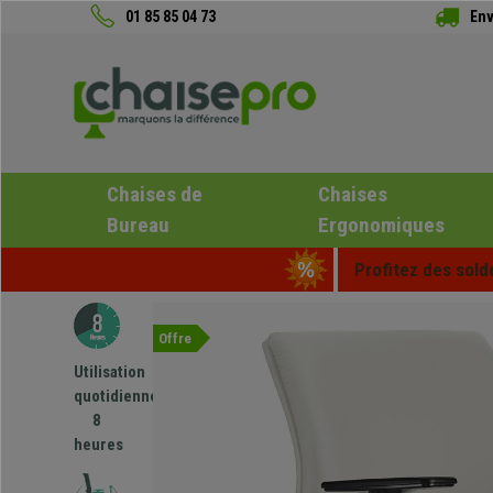
01 85 85 04 73
Env
Chaises de
Chaises
Bureau
Ergonomiques
Profitez des sold
Offre
Utilisation
quotidienne
8
heures