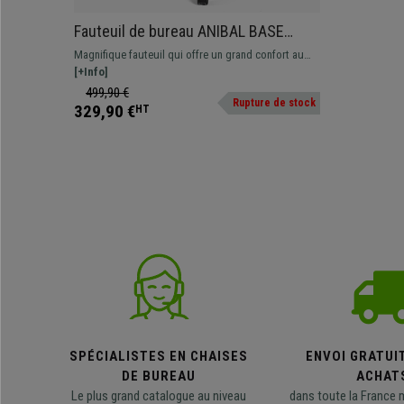
Fauteuil de bureau ANIBAL BASE
CUIR, Accoudoirs Ajustables, Blanc
Magnifique fauteuil qui offre un grand confort au
quotidien à un prix imbattable. Disponible en
[+Info]
différentes couleurs et finitions.
499,90 €
Rupture de stock
329,90 €
HT
SPÉCIALISTES EN CHAISES
ENVOI GRATUI
DE BUREAU
ACHAT
Le plus grand catalogue au niveau
dans toute la France 