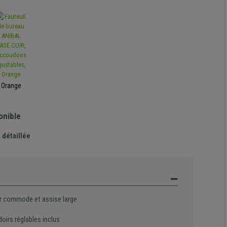
Orange
onible
 détaillée
r commode et assise large
oirs réglables inclus