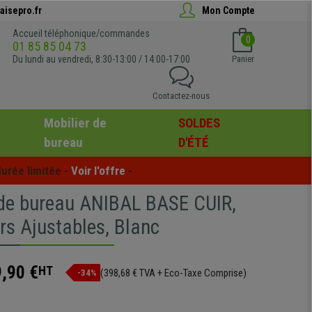
aisepro.fr
Mon Compte
Accueil téléphonique/commandes
0
01 85 85 04 73
Du lundi au vendredi, 8:30-13:00 / 14:00-17:00
Panier
Contactez-nous
Mobilier de
SOLDES
bureau
D'ÉTÉ
urée limitée - 
Voir l'offre
 -
 de bureau ANIBAL BASE CUIR,
rs Ajustables, Blanc
,90 €
HT
(398,68 € TVA + Eco-Taxe Comprise)
-34%