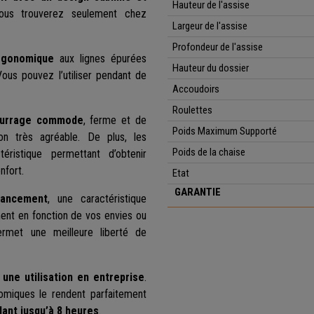
Hauteur de l'assise
vous trouverez seulement chez
Largeur de l'assise
Profondeur de l'assise
rgonomique
aux lignes épurées
Hauteur du dossier
Vous pouvez l’utiliser pendant de
Accoudoirs
Roulettes
urrage commode
, ferme et de
Poids Maximum Supporté
ion très agréable. De plus, les
Poids de la chaise
téristique permettant d’obtenir
nfort.
Etat
GARANTIE
lancement
, une caractéristique
ent en fonction de vos envies ou
ermet une meilleure liberté de
r une utilisation en entreprise
.
omiques le rendent parfaitement
lant jusqu’à 8 heures
.