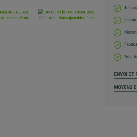
Très c
En cuir
Mécani
Fabrica
Adapté 
ENVOI ET
MOYENS D