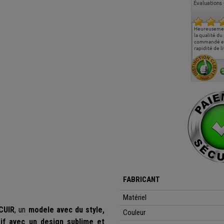
Évaluations 
Ma deuxième commande
Entière satisfaction tant
Heureusemen
chez chaisepro, je tenais
sur le produit que sur les
la qualité du
à féliciter l'équipe qui
délais de livraison, et
commandé et
m'a toujours bien
surtout l'accueil
rapidité de li
conseillé, très
téléphonique compétent
aimablement je
et agréable.
recommande vivement
FABRICANT
Matériel
CUIR
, un
modele avec du style,
Couleur
sif avec un design sublime et