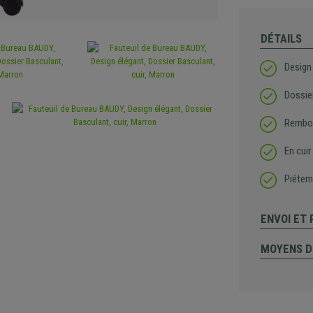
DÉTAILS
Design
Dossie
Rembou
En cuir
Piétem
ENVOI ET
MOYENS D