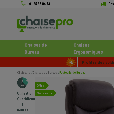
01 85 85 04 73
Env
Chaises de
Chaises
Bureau
Ergonomiques
Profitez des sold
Chaisepro
Chaises de Bureau
Fauteuils de Bureau
Offre
Utilisation
Nouveauté
Quotidienne
4
heures