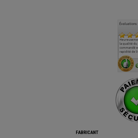
Évaluations 
Ma deuxième commande
Entière satisfaction tant
Heureusemen
chez chaisepro, je tenais
sur le produit que sur les
la qualité du
à féliciter l'équipe qui
délais de livraison, et
commandé et
m'a toujours bien
surtout l'accueil
rapidité de li
conseillé, très
téléphonique compétent
aimablement je
et agréable.
recommande vivement
FABRICANT