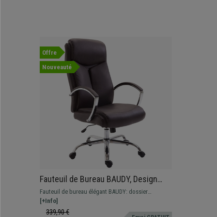
Offre
Nouveauté
Fauteuil de Bureau BAUDY, Design
élégant, Dossier Basculant, cuir,
Fauteuil de bureau élégant BAUDY: dossier
Marron
inclinable, accoudoirs rembourrés, piétement en
[+Info]
métal, en cuir synthétique. Disponible en différentes
339,90 €