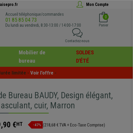
aisepro.fr
Mon Compte
Accueil téléphonique/commandes
0
01 85 85 04 73
Du lundi au vendredi, 8:30-13:00 / 14:00-17:00
Panier
Contactez-nous
Mobilier de
SOLDES
bureau
D'ÉTÉ
urée limitée - 
Voir l'offre
 -
 de Bureau BAUDY, Design élégant,
asculant, cuir, Marron
,90 €
HT
(218,68 € TVA + Eco-Taxe Comprise)
-47%