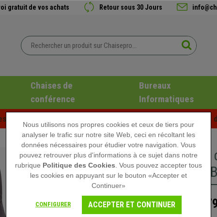
oi gratuit de vos achats
Retour sous 30 Jours
info@ch
Chaises de
Bureaux
conférence
Informatiques
es d'été chez Chaisepro ! Des réductions exclusives pour une d
Nous utilisons nos propres cookies et ceux de tiers pour
analyser le trafic sur notre site Web, ceci en récoltant les
données nécessaires pour étudier votre navigation. Vous
Fauteuil
pouvez retrouver plus d'informations à ce sujet dans notre
rubrique
Politique des Cookies
. Vous pouvez accepter tous
Dossier B
les cookies en appuyant sur le bouton «Accepter et
Continuer»
179
339,90 €
ACCEPTER ET CONTINUER
CONFIGURER