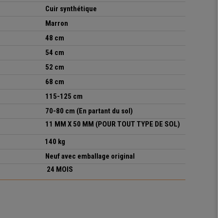
Cuir synthétique
Marron
48
cm
54
cm
52
cm
68 cm
115-125
cm
70-80 cm (En partant du sol)
11 MM X 50 MM (POUR TOUT TYPE DE SOL)
140 kg
Neuf avec emballage original
24 MOIS