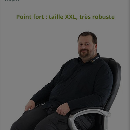
plus résistants et avec des dimensions plus grandes qu’un
fauteuil normal
,
et offre par conséquent une résistance et
durabilité maximales
. Un modèle qui vous accompagnera
longtemps.
Son grand dossier permet de bien se reposer après une journée
stressante.
Il possède un appui-tête intégré et des accoudoirs
rembourrés, particulièrement confortables et résistants.
Un
vrai luxe, c’est un très bon investissement qui vous accompagnera
durant de longues années.
Ce modèle a été spécialement conçu pour une utilisation
intensive, il est en effet
homologué pour rester assis jusqu’à 8
heures par jour.
Un design classique, élégant et contemporain, qui détient tous les
éléments en matière de confort.
Il s’agit d’une véritable chaise de direction totalement équipée,
des
chaises de cette qualité et avec ce design ont un prix
approximatif de 600€.
Chez chaisedebureau , vous le trouverez
moins cher et nous vous l’envoyons directement chez vous sans