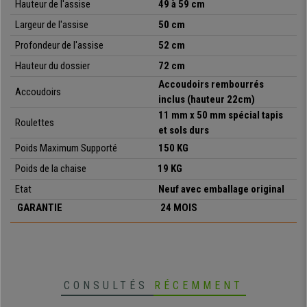
Hauteur de l'assise
49 à 59 cm
Largeur de l'assise
50
cm
Profondeur de l'assise
52
cm
Hauteur du dossier
72
cm
Accoudoirs rembourrés
Accoudoirs
inclus (hauteur 22cm)
11 mm x 50 mm spécial tapis
Roulettes
et sols durs
Poids Maximum Supporté
1
5
0
KG
Poids de la chaise
19
KG
Etat
Neuf avec emballage original
GARANTIE
24 MOIS
CONSULTÉS
RÉCEMMENT