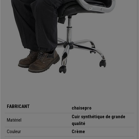
ajout de frais de port.
• Assise avec réglage en hauteur Toplift
• Cuir synthétique facile d’entretien
•
Confort maximum : forme ergonomique, grand rembourrage
• Design élégant
•
Structure en acier
•
Adapté pour des personnes pesant jusqu’à 150kg
• Accoudoirs rembourrés
•
Mécanisme de balancement continu pour se détendre et se
reposer
• Roulettes de sécurité (adaptés pout type de surface)
FABRICANT
chaisepro
Cuir synthétique de grande
Matériel
qualité
Couleur
Crème