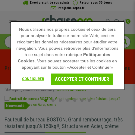
Envoi gratuit de vos achats
Retour sous 30 Jours
info@chaisepro.fr
0
Nous utilisons nos propres cookies et ceux de tiers
pour analyser le trafic sur notre site Web, ceci en
récoltant les données nécessaires pour étudier votre
navigation. Vous pouvez retrouver plus d'informations
à ce sujet dans notre rubrique
Politique des
Cookies
. Vous pouvez accepter tous les cookies en
appuyant sur le bouton «Accepter et Continuer»
Profitez des soldes d'été chez Chaisepro ! Des réductions 
exclusives pour une durée limitée - 
Voir l'offre
 -
ACCEPTER ET CONTINUER
CONFIGURER
Chaisepro
Chaises de Bureau
Fauteuils de Bureau
Nouveauté
Fauteuil de bureau BOSTON, Grand rembourrage, très
résistant jusqu'à 150kg!!, Structure en Acier, crème