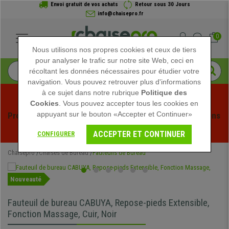
Envoi gratuit de vos achats
Retour sous 30 Jours
info@chaisepro.fr
0
Nous utilisons nos propres cookies et ceux de tiers
pour analyser le trafic sur notre site Web, ceci en
récoltant les données nécessaires pour étudier votre
navigation. Vous pouvez retrouver plus d'informations
à ce sujet dans notre rubrique
Politique des
Cookies
. Vous pouvez accepter tous les cookies en
appuyant sur le bouton «Accepter et Continuer»
Profitez des soldes d'été chez Chaisepro ! Des réductions 
exclusives pour une durée limitée - 
Voir l'offre
 -
ACCEPTER ET CONTINUER
CONFIGURER
Chaisepro
Chaises de Bureau
Fauteuils de Bureau
Nouveauté
Fauteuil de bureau CABUYA, Repose-pieds Extensible,
Fonction Massage, Cuir, Noir