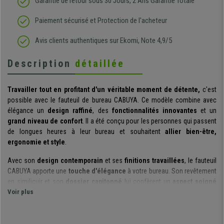
Garantie de retour sous 30 Jours, 2 Ans Garantie Totale
Paiement sécurisé et Protection de l'acheteur
Avis clients authentiques sur Ekomi, Note 4,9/5
Description
détaillée
Travailler tout en profitant d'un véritable moment de détente,
c'est
possible avec le fauteuil de bureau CABUYA. Ce modèle combine avec
élégance un
design raffiné
, des
fonctionnalités innovantes
et un
grand niveau de confort
. Il a été conçu pour les personnes qui passent
de longues heures à leur bureau et souhaitent
allier bien-être,
ergonomie et style
.
Avec son
design contemporain
et ses
finitions travaillées
, le fauteuil
CABUYA apporte une
touche d'élégance
à votre bureau. Son revêtement
en similicuir et son
dossier capitonné
lui confèrent un
aspect soigné
tout en garantissant un
Voir plus
excellent confort d'utilisation
, même lors des
journées les plus longues.
Le fauteuil est équipé d'une
fonction de massage intégrée à 4 zones
,