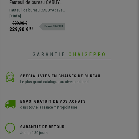
Fauteuil de bureau CABUYA,
Repose-pieds Extensible,
Fauteuil de bureau CABUYA : avec
Fonction Massage, Cuir, Noir
fonction de massage, inclinable
[+Info]
(135º) et avec repose-pieds
309,90 €
Envoi GRATUIT
extensible. Si vous recherchez
229,90 €
HT
confort et qualité, ce fauteuil est
fait pour vous.
GARANTIE
CHAISEPRO
SPÉCIALISTES EN CHAISES DE BUREAU
Le plus grand catalogue au niveau national
ENVOI GRATUIT DE VOS ACHATS
dans toute la France métropolitaine
GARANTIE DE RETOUR
Jusqu'à 30 jours