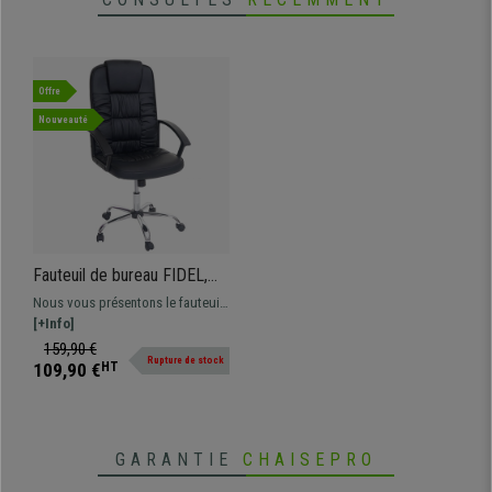
Offre
Nouveauté
Fauteuil de bureau FIDEL,
Mécanisme Basculant,
Nous vous présentons le fauteuil
Accoudoirs rabattables, Cuir,
de bureau FIDEL: système
[+Info]
Noir
basculant, piétement en métal
159,90 €
Rupture de stock
résistant, cuir synthétique.
109,90 €
HT
GARANTIE
CHAISEPRO