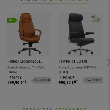
Offre
Fauteuil Ergonomique
Fauteuil de Bureau
TINDAYA, Design Exclusif,
SOPRANO, Excellente
Fauteuil de bureau TINDAYA.
Fauteuil de bureau SOPRANO :
Revêtement, en Cuir
Qualité, Design Raffiné et
Design ergonomique et très
[+Info]
offrez-vous le luxe en termes de
[+Info]
authentique, Marron Clair
Exclusif, Cuir Authentique,
élégant avec des coutures
design, qualité et confort.
899,90 €
1.390,90 €
Vert
Envoi GRATUIT
Envoi GRATUIT
apparentes. Fabriqué avec des
Utilisation professionnelle 8h.
599,90 €
HT
990,90 €
HT
matériaux de première qualité et
revêtement en cuir véritable.
CONSULTÉS
RÉCEMMENT