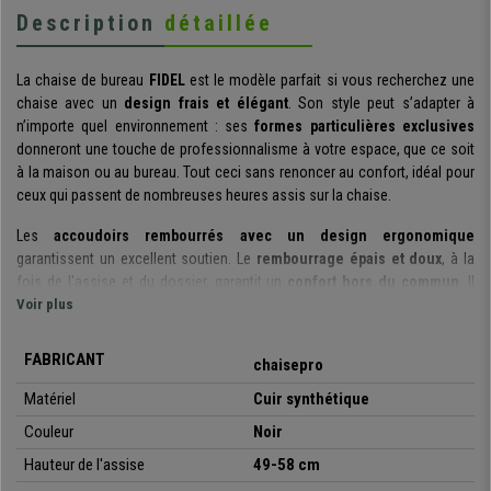
Description
détaillée
La chaise de bureau
FIDEL
est le modèle parfait si vous recherchez une
chaise avec un
design frais et élégant
. Son style peut s’adapter à
n’importe quel environnement : ses
formes particulières exclusives
donneront une touche de professionnalisme à votre espace, que ce soit
à la maison ou au bureau. Tout ceci sans renoncer au confort, idéal pour
ceux qui passent de nombreuses heures assis sur la chaise.
Les
accoudoirs rembourrés avec un design ergonomique
garantissent un excellent soutien. Le
rembourrage épais et doux
, à la
fois de l'assise et du dossier, garantit un
confort hors du commun
. Il
s’agit d’une chaise vraiment confortable grâce à ces détails simples mais
Voir plus
ce ne sont pas toutes les chaises qui sont aussi bien équipées.
FABRICANT
chaisepro
Elle possède un
mécanisme basculant
: Vous pouvez activer facilement
cette fonction en actionnant le levier vers l’extérieur du fauteuil, si vous
Matériel
Cuir synthétique
effectuez la même action à l’inverse, le fauteuil reprendra sa position
Couleur
Noir
rigide normale. Cette fonctionnalité est très utile permettant de choisir
entre les deux options selon vos envies !
Hauteur de l'assise
49-58
cm