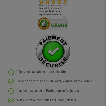
commande
Entière satisfaction tant
Heureusement surpris de
Siege confortable qui
service cl
 je tenais
sur le produit que sur les
la qualité du produit
correspond à mes
bien qu'a
uipe qui
délais de livraison, et
commandé et de la
attentes et mes besoins.
problème 
en
surtout l'accueil
rapidité de livraison.
J'ai pu comparer avec des
abîmé) tou
téléphonique compétent
sièges que l'on trouve
oeuvre po
PLUS...
e
et agréable.
dans les grandes surfaces
ce produit
ivement
de l'aménagement et ne
meilleurs 
regrette pas mon achat.
de l'achat
de belle q
Réglez vos achats en toute sécurité
Garantie de retour sous 30 Jours, 2 Ans Garantie Totale
Paiement sécurisé et Protection de l'acheteur
Avis clients authentiques sur Ekomi, Note 4,9/5