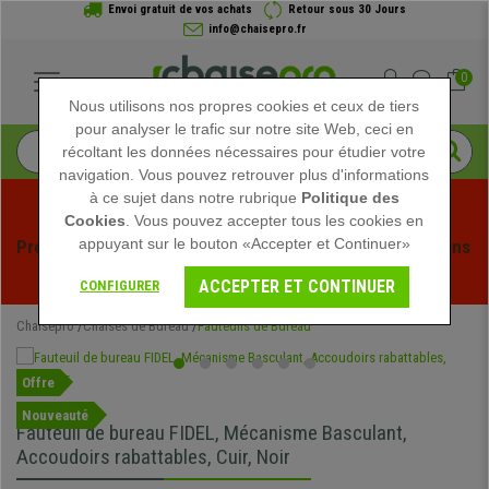
Envoi gratuit de vos achats
Retour sous 30 Jours
info@chaisepro.fr
0
Nous utilisons nos propres cookies et ceux de tiers
pour analyser le trafic sur notre site Web, ceci en
récoltant les données nécessaires pour étudier votre
navigation. Vous pouvez retrouver plus d'informations
à ce sujet dans notre rubrique
Politique des
Cookies
. Vous pouvez accepter tous les cookies en
appuyant sur le bouton «Accepter et Continuer»
Profitez des soldes d'été chez Chaisepro ! Des réductions 
exclusives pour une durée limitée - 
Voir l'offre
 -
ACCEPTER ET CONTINUER
CONFIGURER
Chaisepro
Chaises de Bureau
Fauteuils de Bureau
Offre
Nouveauté
Fauteuil de bureau FIDEL, Mécanisme Basculant,
Accoudoirs rabattables, Cuir, Noir