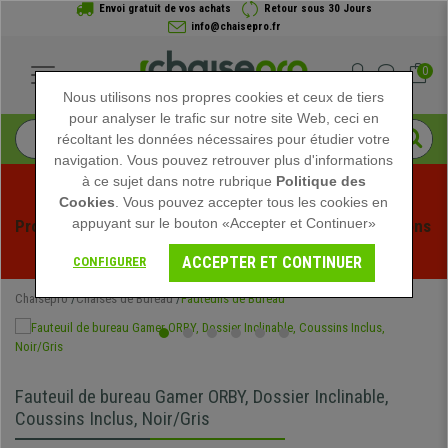
Envoi gratuit de vos achats
Retour sous 30 Jours
info@chaisepro.fr
0
Nous utilisons nos propres cookies et ceux de tiers
pour analyser le trafic sur notre site Web, ceci en
récoltant les données nécessaires pour étudier votre
navigation. Vous pouvez retrouver plus d'informations
à ce sujet dans notre rubrique
Politique des
Cookies
. Vous pouvez accepter tous les cookies en
appuyant sur le bouton «Accepter et Continuer»
Profitez des soldes d'été chez Chaisepro ! Des réductions 
exclusives pour une durée limitée - 
Voir l'offre
 -
ACCEPTER ET CONTINUER
CONFIGURER
Chaisepro
Chaises de Bureau
Fauteuils de Bureau
Fauteuil de bureau Gamer ORBY, Dossier Inclinable,
Coussins Inclus, Noir/Gris