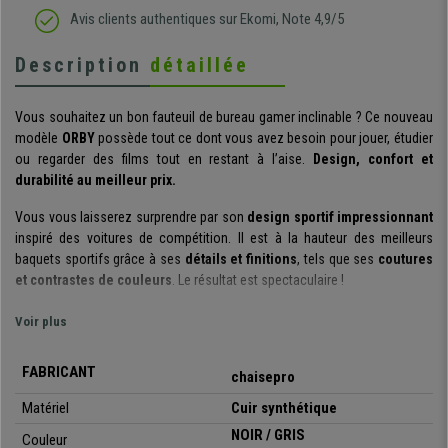
Avis clients authentiques sur Ekomi, Note 4,9/5
Description
détaillée
Vous souhaitez un bon fauteuil de bureau gamer inclinable ? Ce nouveau
modèle
ORBY
possède tout ce dont vous avez besoin pour jouer, étudier
ou regarder des films tout en restant à l’aise.
Design, confort et
durabilité au meilleur prix.
Vous vous laisserez surprendre par son
design sportif impressionnant
inspiré des voitures de compétition. Il est à la hauteur des meilleurs
baquets sportifs grâce à ses
détails et finitions
, tels que ses
coutures
et contrastes de couleurs
. Le résultat est spectaculaire !
Ce fauteuil bureau gamer se distingue également par son
grand confort
,
Voir plus
rendu possible grâce à son
dossier et son assise aux formes
ergonomiques
. Soulignons aussi son
épais rembourrage
de qualité, un
FABRICANT
chaisepro
élément important pour ce type de chaise dédié à une utilisation
prolongée.
Matériel
Cuir synthétique
NOIR / GRIS
Le dossier possède 12 positions
et un angle d’inclinaison
jusqu’à 135
Couleur