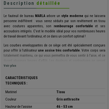
Description
détaillée
Le fauteuil de bureau
MARLA
arbore un
style moderne
qui ne laissera
personne indifférent : vous serez séduits par son revêtement en tissu
avec coutures apparentes, son
rembourrage confortable
et ses
accoudoirs intégrés. C’est le modèle idéal pour vos nombreuses heures
de travail devant l’ordinateur, et ce dans un confort optimal !
Les courbes enveloppantes de ce siège ont été spécialement conçues
pour offrir à l'utilisateur
une assise très confortable
. Votre corps sera
totalement maintenu, ce qui vous permettra de vous sentir à l’aise, et ce
durant plusieurs heures d’affilé. Les douleurs et contractures ne seront
qu’un mauvais souvenir !
Voir plus
Ce fauteuil est également rotatif à 360° et réglable en hauteur
, afin
CARACTÉRISTIQUES
que vous puissiez l’adapter à n’importe quelle surface de travail et aux
TECHNIQUES :
nécessités de différents utilisateurs. Il est de plus très polyvalent grâce à
son style intemporel, et saura donc trouver sa place très facilement, que
Matériel
Tissu
ce soit dans votre environnement professionnel ou dans une des pièces
Couleur
Gris anthracite
de votre maison !
Hauteur de l'assise
46 - 53 cm