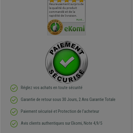
commande
Entière satisfaction tant
Heureusement surpris de
Siege confortable qui
service cl
 je tenais
sur le produit que sur les
la qualité du produit
correspond à mes
bien qu'a
uipe qui
délais de livraison, et
commandé et de la
attentes et mes besoins.
problème 
en
surtout l'accueil
rapidité de livraison.
J'ai pu comparer avec des
abîmé) tou
téléphonique compétent
sièges que l'on trouve
oeuvre po
PLUS...
e
et agréable.
dans les grandes surfaces
ce produit
ivement
de l'aménagement et ne
meilleurs 
regrette pas mon achat.
de l'achat
de belle q
Réglez vos achats en toute sécurité
Garantie de retour sous 30 Jours, 2 Ans Garantie Totale
Paiement sécurisé et Protection de l'acheteur
Avis clients authentiques sur Ekomi, Note 4,9/5