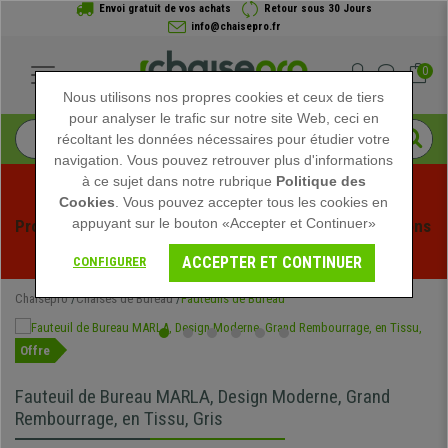
Envoi gratuit de vos achats
Retour sous 30 Jours
info@chaisepro.fr
0
Nous utilisons nos propres cookies et ceux de tiers
pour analyser le trafic sur notre site Web, ceci en
récoltant les données nécessaires pour étudier votre
navigation. Vous pouvez retrouver plus d'informations
à ce sujet dans notre rubrique
Politique des
Cookies
. Vous pouvez accepter tous les cookies en
appuyant sur le bouton «Accepter et Continuer»
Profitez des soldes d'été chez Chaisepro ! Des réductions 
exclusives pour une durée limitée - 
Voir l'offre
 -
ACCEPTER ET CONTINUER
CONFIGURER
Chaisepro
Chaises de Bureau
Fauteuils de Bureau
Offre
Fauteuil de Bureau MARLA, Design Moderne, Grand
Rembourrage, en Tissu, Gris