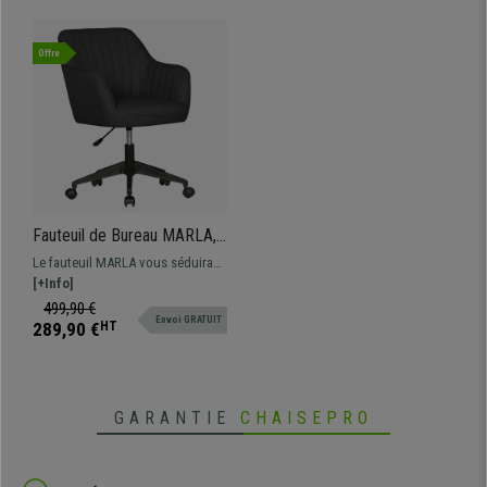
Offre
Fauteuil de Bureau MARLA,
Design Moderne, Grand
Le fauteuil MARLA vous séduira
Rembourrage, en Tissu, Gris
grâce à son style moderne et son
[+Info]
rembourrage épais. Ce siège est
499,90 €
Envoi GRATUIT
confortable et très enveloppant.
289,90 €
HT
Deux couleurs disponibles.
GARANTIE
CHAISEPRO