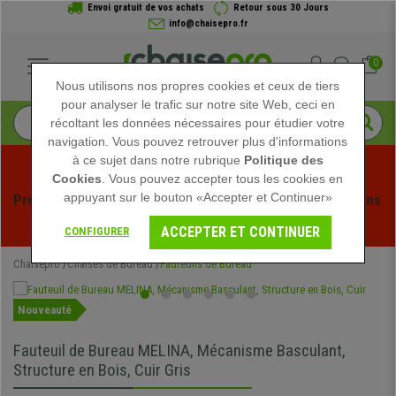
Envoi gratuit de vos achats
Retour sous 30 Jours
info@chaisepro.fr
0
Nous utilisons nos propres cookies et ceux de tiers
pour analyser le trafic sur notre site Web, ceci en
récoltant les données nécessaires pour étudier votre
navigation. Vous pouvez retrouver plus d'informations
à ce sujet dans notre rubrique
Politique des
Cookies
. Vous pouvez accepter tous les cookies en
appuyant sur le bouton «Accepter et Continuer»
Profitez des soldes d'été chez Chaisepro ! Des réductions 
exclusives pour une durée limitée - 
Voir l'offre
 -
ACCEPTER ET CONTINUER
CONFIGURER
Chaisepro
Chaises de Bureau
Fauteuils de Bureau
Nouveauté
Fauteuil de Bureau MELINA, Mécanisme Basculant,
Structure en Bois, Cuir Gris