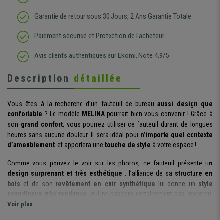
Garantie de retour sous 30 Jours, 2 Ans Garantie Totale
Paiement sécurisé et Protection de l'acheteur
Avis clients authentiques sur Ekomi, Note 4,9/5
Description
détaillée
Vous êtes à la recherche d’un fauteuil de bureau
aussi design que
confortable
? Le modèle
MELINA
pourrait bien vous convenir ! Grâce à
son
grand confort
, vous pourrez utiliser ce fauteuil durant de longues
heures sans aucune douleur. Il sera idéal pour
n’importe quel contexte
d’ameublement
, et apportera une
touche de style
à votre espace !
Comme vous pouvez le voir sur les photos, ce fauteuil présente u
n
design surprenant et très esthétique
: l’alliance de sa
structure en
bois
et de son
revêtement en cuir synthétique
lui donne un
style
scandinave
très tendance
, qui ne passera certainement pas inaperçu,
aussi bien dans votre bureau qu’à la maison.
Voir plus