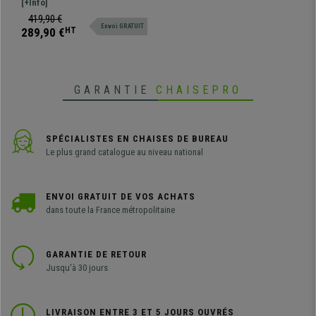
vous surprendra grâce à son
[+Info]
design élégant et son confort
419,90 €
Envoi GRATUIT
exceptionnel.
289,90 €
HT
GARANTIE
CHAISEPRO
SPÉCIALISTES EN CHAISES DE BUREAU
Le plus grand catalogue au niveau national
ENVOI GRATUIT DE VOS ACHATS
dans toute la France métropolitaine
GARANTIE DE RETOUR
Jusqu'à 30 jours
LIVRAISON ENTRE 3 ET 5 JOURS OUVRÉS