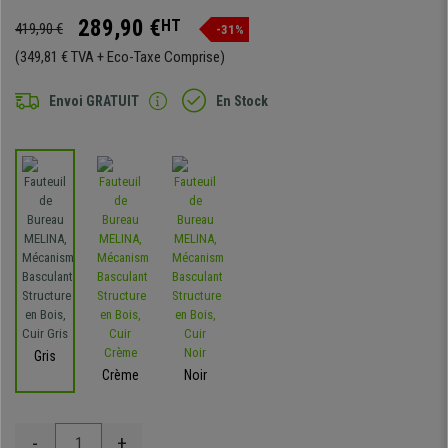
289,90 €
HT
419,90 €
-31%
(349,81 € TVA + Eco-Taxe Comprise)
Envoi GRATUIT
En Stock
Gris
Crème
Noir
-
+