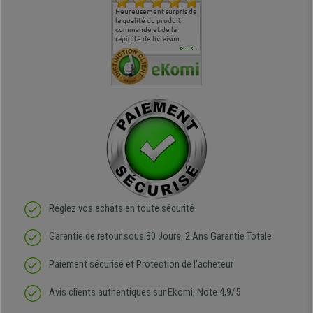
commande
Entière satisfaction tant
Heureusement surpris de
Siege confortable qui
service cl
 je tenais
sur le produit que sur les
la qualité du produit
correspond à mes
bien qu'a
uipe qui
délais de livraison, et
commandé et de la
attentes et mes besoins.
problème 
en
surtout l'accueil
rapidité de livraison.
J'ai pu comparer avec des
abîmé) tou
téléphonique compétent
sièges que l'on trouve
oeuvre po
PLUS...
e
et agréable.
dans les grandes surfaces
ce produit
ivement
de l'aménagement et ne
meilleurs 
regrette pas mon achat.
de l'achat
de belle q
Réglez vos achats en toute sécurité
Garantie de retour sous 30 Jours, 2 Ans Garantie Totale
Paiement sécurisé et Protection de l'acheteur
Avis clients authentiques sur Ekomi, Note 4,9/5