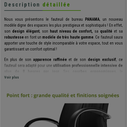
Description
détaillée
Nous vous présentons le fauteuil de bureau
PANAMA
, un nouveau
modèle digne des espaces les plus prestigieux et sophistiqués ! En effet,
son
design élégant
, son
haut niveau de confort,
sa
qualité
et sa
robustesse
en font un
modèle de très haute gamme
. Ce fauteuil saura
apporter une touche de style incomparable à votre espace, tout en vous
garantissant un confort optimal !
En plus de son
apparence raffinée
et de son
design exclusif
, ce
fauteuil sera adapté pour une
utilisation professionnelle intensive de
plus de 8 heures par jour
. Ses
courbes ergonomiques
, le
rembourrage haute densité (50 kg/m³)
Voir plus
ainsi que ses bords arrondis,
vous garantissent un
confort exceptionnel
. Il vous offrira une
assise
très agréable
, idéal pour vos longues journées de travail !
Ce modèle présente des
dimensions assez amples,
et conviendra donc
parfaitement aux
personnes de grande taille
. Les personnes de taille
moyennes sauront également apprécier
l’espace offert
par ce fauteuil,
leur garantissant ainsi une
plus grande liberté de mouvements
. Le
dossier est haut et présente un
appui-tête intégré de forme