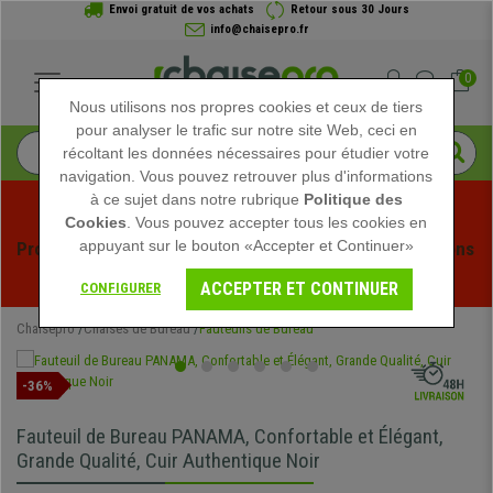
Envoi gratuit de vos achats
Retour sous 30 Jours
info@chaisepro.fr
0
Nous utilisons nos propres cookies et ceux de tiers
pour analyser le trafic sur notre site Web, ceci en
récoltant les données nécessaires pour étudier votre
navigation. Vous pouvez retrouver plus d'informations
à ce sujet dans notre rubrique
Politique des
Cookies
. Vous pouvez accepter tous les cookies en
appuyant sur le bouton «Accepter et Continuer»
Profitez des soldes d'été chez Chaisepro ! Des réductions 
exclusives pour une durée limitée - 
Voir l'offre
 -
ACCEPTER ET CONTINUER
CONFIGURER
Chaisepro
Chaises de Bureau
Fauteuils de Bureau
-36%
Fauteuil de Bureau PANAMA, Confortable et Élégant,
Grande Qualité, Cuir Authentique Noir