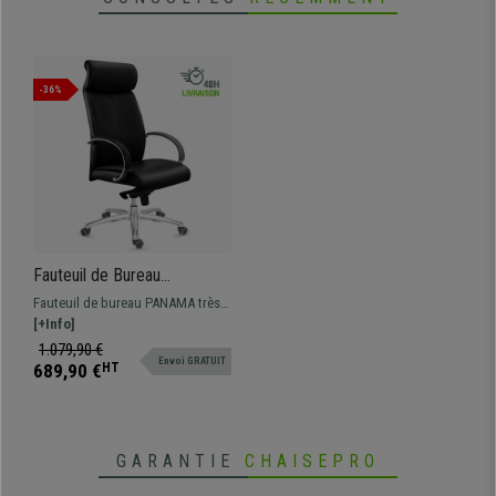
-36%
Fauteuil de Bureau
PANAMA, Confortable et
Fauteuil de bureau PANAMA très
Élégant, Grande Qualité, Cuir
confortable et qualité maximale,
[+Info]
Authentique Noir
en cuir authentique 100% et
1.079,90 €
Envoi GRATUIT
piétement en acier pour plus de
689,90 €
HT
résistance.
GARANTIE
CHAISEPRO