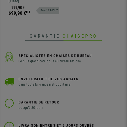
avec dossier basculant. Design et
[+Info]
Design
finitions parfaites, luxe et confort
999,90 €
Envoi GRATUIT
au meilleur prix
699,90 €
HT
GARANTIE
CHAISEPRO
SPÉCIALISTES EN CHAISES DE BUREAU
Le plus grand catalogue au niveau national
ENVOI GRATUIT DE VOS ACHATS
dans toute la France métropolitaine
GARANTIE DE RETOUR
Jusqu'à 30 jours
LIVRAISON ENTRE 3 ET 5 JOURS OUVRÉS