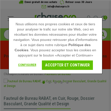
Envoi gratuit de vos achats
Retour sous 30 Jours
info@chaisepro.fr
0
Nous utilisons nos propres cookies et ceux de tiers
pour analyser le trafic sur notre site Web, ceci en
récoltant les données nécessaires pour étudier votre
navigation. Vous pouvez retrouver plus d'informations
à ce sujet dans notre rubrique
Politique des
Cookies
. Vous pouvez accepter tous les cookies en
appuyant sur le bouton «Accepter et Continuer»
Profitez des soldes d'été chez Chaisepro ! Des réductions 
exclusives pour une durée limitée - 
Voir l'offre
 -
ACCEPTER ET CONTINUER
CONFIGURER
Chaisepro
Chaises de Bureau
Fauteuils de Bureau
Fauteuil de Bureau RABAT, en Cuir, Rouge, Dossier
Basculant, Grande Qualité et Design