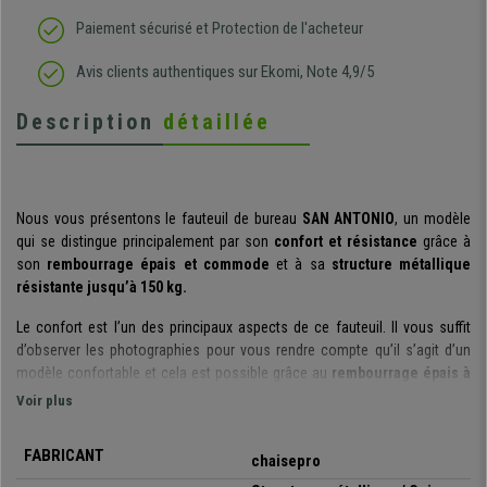
Paiement sécurisé et Protection de l'acheteur
Avis clients authentiques sur Ekomi, Note 4,9/5
Description
détaillée
Nous vous présentons le fauteuil de bureau
SAN ANTONIO
, un modèle
qui se distingue principalement par son
confort et résistance
grâce à
son
rembourrage épais et commode
et à sa
structure métallique
résistante jusqu’à 150 kg.
Le confort est l’un des principaux aspects de ce fauteuil. Il vous suffit
d’observer les photographies pour vous rendre compte qu’il s’agit d’un
modèle confortable et cela est possible grâce au
rembourrage épais à
double couche de l’assise et du dossier
. De plus, il possède des
Voir plus
accoudoirs intégrés
au dossier, pour que vous puissiez adopter une
posture très commode.
FABRICANT
chaisepro
Un autre élément de confort : son
mécanisme basculant à balancement