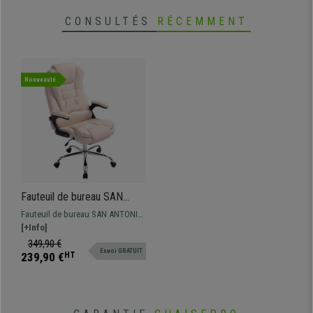
CONSULTÉS
RÉCEMMENT
Nouveauté
Fauteuil de bureau SAN
ANTONIO, Grand
Fauteuil de bureau SAN ANTONIO.
rembourrage, Résistant
Très résistant, avec un grand
[+Info]
jusqu'à 150 kg, en Cuir,
rembourrage et revêtement en cuir
349,90 €
Crème
Envoi GRATUIT
synthétique disponible en
239,90 €
HT
différentes couleurs.