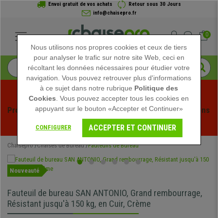
Envoi gratuit de vos achats
Retour sous 30 Jours
info@chaisepro.fr
0
Nous utilisons nos propres cookies et ceux de tiers
pour analyser le trafic sur notre site Web, ceci en
récoltant les données nécessaires pour étudier votre
navigation. Vous pouvez retrouver plus d'informations
à ce sujet dans notre rubrique
Politique des
Cookies
. Vous pouvez accepter tous les cookies en
appuyant sur le bouton «Accepter et Continuer»
Profitez des soldes d'été chez Chaisepro ! Des réductions 
exclusives pour une durée limitée - 
Voir l'offre
 -
ACCEPTER ET CONTINUER
CONFIGURER
Chaisepro
Chaises de Bureau
Fauteuils de Bureau
Nouveauté
Fauteuil de bureau SAN ANTONIO, Grand rembourrage,
Résistant jusqu'à 150 kg, en Cuir, Crème