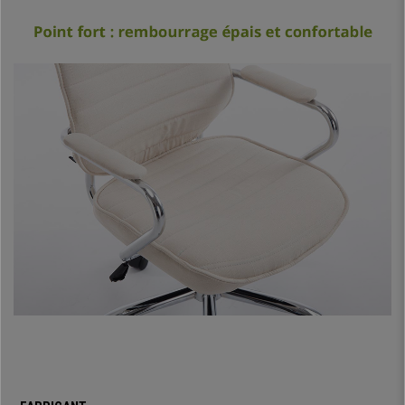
parfaitement adaptée pour une utilisation intensive.
Son design est sublime,
elle possède des détails exclusifs comme
des coutures élégantes et un grand dossier avec appui-tête intégré
.
Ses accoudoirs sont également rembourrés et basés sur une structure
métallique design.
Son épais rembourrage et son confort n’en finiront pas de vous
surprendre
. Son rembourrage hors du commun améliore la posture
puisque les genoux sont dans une position optimale. La qualité du
rembourrage fait de ce modèle un allié pour de nombreuses années.
Il s’agit d’un modèle très robuste,
avec les côtés renforcés permettant
de corriger la posture.
Il est fabriqué en tissu de grande qualité et est
facile d’entretien.
De plus, il dispose d’un
système exclusif de balancement
, vous pouvez
activer ce système en actionnant son levier vers l’extérieur de la chaise.
Si vous répétez la même action à l’inverse (levier vers l’intérieur), la
chaise reviendra à son état normal rigide.
Cette fonctionnalité est très
utile puisqu’elle vous permet de choisir les deux options selon vos
envies.
Ce mécanisme complexe est intégré seulement dans des