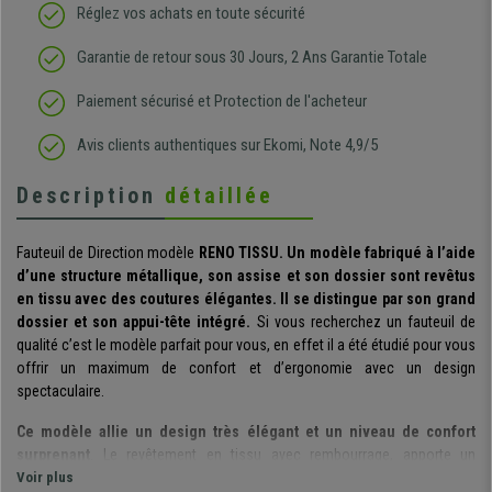
Réglez vos achats en toute sécurité
Garantie de retour sous 30 Jours, 2 Ans Garantie Totale
Paiement sécurisé et Protection de l'acheteur
Avis clients authentiques sur Ekomi, Note 4,9/5
Description
détaillée
Fauteuil de Direction modèle
RENO TISSU. Un modèle fabriqué à l’aide
d’une structure métallique, son assise et son dossier sont revêtus
en tissu avec des coutures élégantes. Il se distingue par son grand
dossier et son appui-tête intégré.
Si vous recherchez un fauteuil de
qualité c’est le modèle parfait pour vous, en effet il a été étudié pour vous
offrir un maximum de confort et d’ergonomie avec un design
spectaculaire.
Ce modèle allie un design très élégant et un niveau de confort
surprenant
. Le revêtement en tissu avec rembourrage, apporte un
confort et favorise une bonne circulation de l’air. Cette chaise est
Voir plus