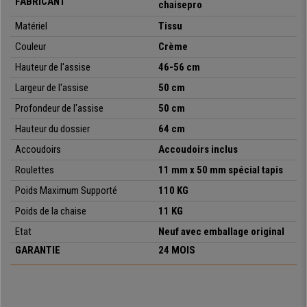
FABRICANT
chaises haut de gamme, un vrai luxe à votre portée !
chaisepro
Matériel
Tissu
Son prix est INCROYABLE,
ne manquez pas cette opportunité sur
chaisedebureau.fr, le stock est limité.
Couleur
Crème
Hauteur de l'assise
46-56 cm
Largeur de l'assise
50 cm
•
Mécanisme basculant
• Disponible également en cuir
Profondeur de l'assise
50 cm
•
Accoudoirs métallique design
Hauteur du dossier
64 cm
• Revêtement en tissu avec coutures élégantes
Accoudoirs
Accoudoirs inclus
•
Appui-tête intégré
• Design élégant et intemporel
Roulettes
11 mm x 50 mm spécial tapis
Poids Maximum Supporté
11
0
KG
Poids de la chaise
11
KG
Etat
Neuf avec emballage original
GARANTIE
24 MOIS