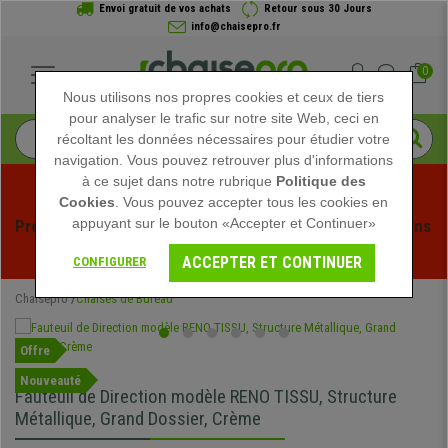
Envoi gratuit de vos achats
Retour sous 30 Jours
info@chaisepro.fr
0
Nous utilisons nos propres cookies et ceux de tiers
pour analyser le trafic sur notre site Web, ceci en
récoltant les données nécessaires pour étudier votre
navigation. Vous pouvez retrouver plus d'informations
à ce sujet dans notre rubrique
Politique des
Cookies
. Vous pouvez accepter tous les cookies en
appuyant sur le bouton «Accepter et Continuer»
Profitez des soldes d'été chez Chaisepro ! Des réductions 
exclusives pour une durée limitée - 
Voir l'offre
 -
ACCEPTER ET CONTINUER
CONFIGURER
Chaisepro
Chaises de Bureau
Offre
Nouveauté
Fauteuil de Direction modèle RENO TISSU, Structure
Métallique, Grand Dossier, Crème