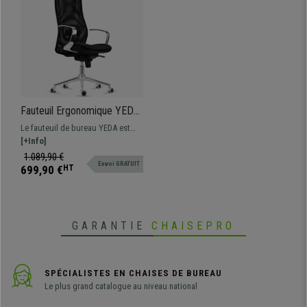
Fauteuil Ergonomique YEDA,
Dossier Haut, Support
Le fauteuil de bureau YEDA est
Lombaire, en Maille
particulièrement confortable et
[+Info]
Respirable et Tissu, Noir
ergonomique grâce à son haut
1.089,90 €
Envoi GRATUIT
dossier et son support lombaire
699,90 €
HT
ajustable.
GARANTIE
CHAISEPRO
SPÉCIALISTES EN CHAISES DE BUREAU
Le plus grand catalogue au niveau national