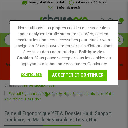
Envoi gratuit de vos achats
Retour sous 30 Jours
info@chaisepro.fr
0
Nous utilisons nos propres cookies et ceux de tiers
pour analyser le trafic sur notre site Web, ceci en
récoltant les données nécessaires pour étudier votre
navigation. Vous pouvez retrouver plus d'informations
à ce sujet dans notre rubrique
Politique des
Cookies
. Vous pouvez accepter tous les cookies en
appuyant sur le bouton «Accepter et Continuer»
Profitez des soldes d'été chez Chaisepro ! Des réductions 
exclusives pour une durée limitée - 
Voir l'offre
 -
ACCEPTER ET CONTINUER
CONFIGURER
Chaisepro
Chaises Ergonomiques
Fauteuil Ergonomique YEDA, Dossier Haut, Support
Lombaire, en Maille Respirable et Tissu, Noir