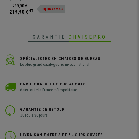
qu'offre le fauteuil Gamer modèle
299,90 €
Rupture de stock
ROBY TISSU. Vous vous laisserez
219,90 €
HT
séduire par ce fauteuil sublime!
GARANTIE
CHAISEPRO
SPÉCIALISTES EN CHAISES DE BUREAU
Le plus grand catalogue au niveau national
ENVOI GRATUIT DE VOS ACHATS
dans toute la France métropolitaine
GARANTIE DE RETOUR
Jusqu'à 30 jours
LIVRAISON ENTRE 3 ET 5 JOURS OUVRÉS