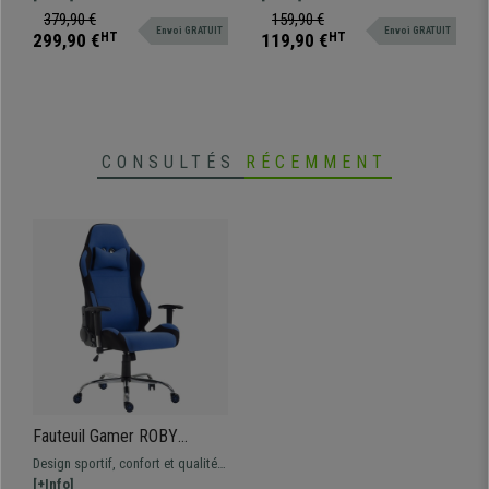
Ajustables
grâce à son rembourrage épais.
en maille respirable disponible en
379,90 €
159,90 €
Envoi GRATUIT
Envoi GRATUIT
Tapissée en tissu de qualité.
différentes couleurs.
299,90 €
HT
119,90 €
HT
CONSULTÉS
RÉCEMMENT
Fauteuil Gamer ROBY
TISSU, Design Sportif et
Design sportif, confort et qualité :
Grand Confort, Bleu
ce sont les caractérisques
[+Info]