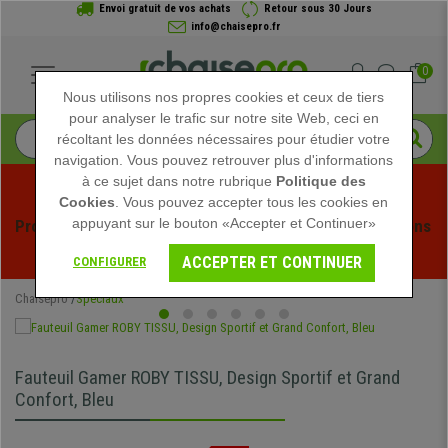
Envoi gratuit de vos achats
Retour sous 30 Jours
info@chaisepro.fr
0
Nous utilisons nos propres cookies et ceux de tiers
pour analyser le trafic sur notre site Web, ceci en
récoltant les données nécessaires pour étudier votre
navigation. Vous pouvez retrouver plus d'informations
à ce sujet dans notre rubrique
Politique des
Cookies
. Vous pouvez accepter tous les cookies en
appuyant sur le bouton «Accepter et Continuer»
Profitez des soldes d'été chez Chaisepro ! Des réductions 
exclusives pour une durée limitée - 
Voir l'offre
 -
ACCEPTER ET CONTINUER
CONFIGURER
Chaisepro
Spéciaux
Fauteuil Gamer ROBY TISSU, Design Sportif et Grand
Confort, Bleu