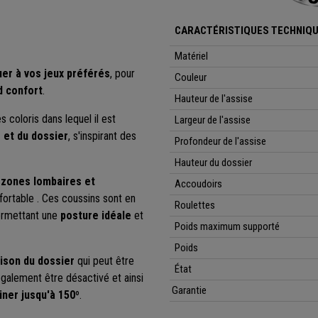
CARACTÉRISTIQUES TECHNIQU
Matériel
uer à vos jeux préférés
, pour
Couleur
nd confort
.
Hauteur de l'assise
es coloris dans lequel il est
Largeur de l'assise
 et du dossier
, s'inspirant des
Profondeur de l'assise
Hauteur du dossier
s
zones lombaires et
Accoudoirs
nfortable
.
Ces coussins sont en
Roulettes
ermettant une
posture idéale
et
Poids maximum supporté
Poids
ison du dossier
qui peut être
État
alement être désactivé et ainsi
Garantie
liner
jusqu'à 150º
.