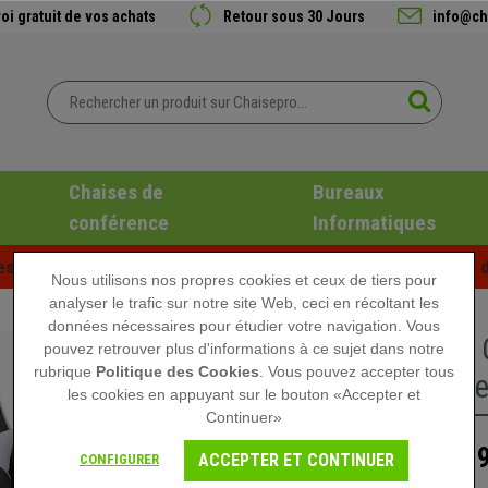
oi gratuit de vos achats
Retour sous 30 Jours
info@ch
Chaises de
Bureaux
conférence
Informatiques
es d'été chez Chaisepro ! Des réductions exclusives pour une d
Nous utilisons nos propres cookies et ceux de tiers pour
analyser le trafic sur notre site Web, ceci en récoltant les
données nécessaires pour étudier votre navigation. Vous
Fauteuil
pouvez retrouver plus d'informations à ce sujet dans notre
rubrique
Politique des Cookies
. Vous pouvez accepter tous
Lombaire 
les cookies en appuyant sur le bouton «Accepter et
Continuer»
219
329,90 €
ACCEPTER ET CONTINUER
CONFIGURER