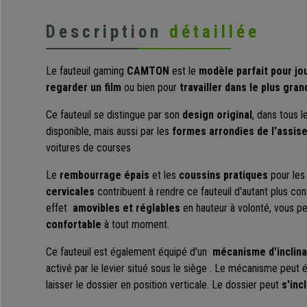
Description
détaillée
Le fauteuil gaming
CAMTON
est le
modèle parfait pour jo
regarder un film
ou bien pour
travailler dans le plus gra
Ce fauteuil
se distingue par son
design original
, dans tous l
disponible,
mais aussi par les
formes arrondies de l'assise
voitures de courses
Le
rembourrage épais
et les
coussins pratiques
pour le
cervicales
contribuent à rendre ce fauteuil d'autant plus co
effet
amovibles et réglables
en hauteur
à volonté, vous p
confortable
à tout moment.
Ce fauteuil est également équipé d'un
mécanisme d'inclina
activé par le levier situé sous le siège
.
Le mécanisme peut ég
laisser le dossier en position verticale.
Le dossier peut
s'inc