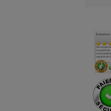
Évaluations 
Ma deuxième commande
Entière satisfaction tant
Heureusemen
chez chaisepro, je tenais
sur le produit que sur les
la qualité du
à féliciter l'équipe qui
délais de livraison, et
commandé et
m'a toujours bien
surtout l'accueil
rapidité de li
conseillé, très
téléphonique compétent
aimablement je
et agréable.
recommande vivement