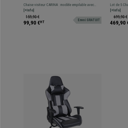
Crochets d’Attache, Piétement
CUIR, R
Chaise visiteur CARINA : modèle empilable avec
Lot de 5 Ch
Chromé, Tissu Bordeaux
Empilabl
système de crochets d’attache. Design moderne et
[+Info]
pratiques e
[+Info]
grande qualité de fabrication.
confortable 
159,90 €
699,90 €
Envoi GRATUIT
design mode
99,90 €
469,90 
HT