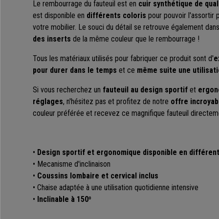
Le rembourrage du fauteuil est en
cuir synthétique
de qual
est disponible en
différents coloris
pour pouvoir l'assortir
votre mobilier.
Le souci du détail se retrouve également dan
des inserts
de la même couleur que le rembourrage !
Tous les
matériaux utilisés pour fabriquer ce produit sont d'
e
pour durer dans le temps
et ce
même suite une utilisati
Si vous recherchez un
fauteuil au
design sportif
et
ergon
réglages
, n'hésitez pas et
profitez de notre
offre incroyab
couleur préférée et recevez ce magnifique fauteuil directem
•
Design sportif et ergonomique disponible en différen
• Mecanisme d'inclinaison
•
Coussins lombaire et cervical inclus
• Chaise adaptée à une utilisation quotidienne intensive
•
Inclinable à 150
º