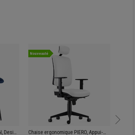
Nouveauté
N, Design
Chaise ergonomique PIERO, Appui-
Chaise