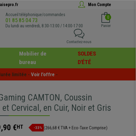
aisepro.fr
Mon Compte
Accueil téléphonique/commandes
0
01 85 85 04 73
Du lundi au vendredi, 8:30-13:00 / 14:00-17:00
Panier
Contactez-nous
Mobilier de
SOLDES
bureau
D'ÉTÉ
urée limitée - 
Voir l'offre
 -
 Gaming CAMTON, Coussin
et Cervical, en Cuir, Noir et Gris
,90 €
HT
(266,68 € TVA + Eco-Taxe Comprise)
-33%