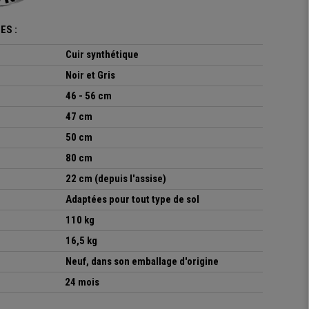
ES :
Cuir synthétique
Noir et Gris
46 - 56 cm
47 cm
50 cm
80 cm
22 cm (depuis l'assise)
Adaptées pour tout type de sol
110 kg
16,5 kg
Neuf, dans son emballage d'origine
24 mois