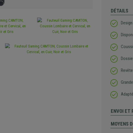
DÉTAILS
Design 
Disponi
Coussin
Dossier
Revête
Grande 
Adaptée
ENVOI ET
MOYENS D