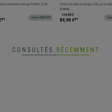
embourrage Commode,
Elégant, Piétement métalliqu
aises conférence design ROMEL CUIR
Chaise de salle à manger JON, un modèl
es, Piétement Noir, Bleu
Velours Bleu
t fonctionnelles. Rembourrage
simple et élégant, parfaite pour votre int
[+Info]
tapissé en cuir, résistantes et avec un
119,90 €
Envoi GRATUIT
Env
rne sublime.
€
89,90 €
HT
HT
CONSULTÉS
RÉCEMMENT