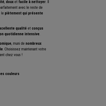
ité
,
doux
et
facile à nettoyer
.
Il
 parfaitement avec le reste de
s le
piètement qui présente
xcellente qualité
et
conçus
on quotidienne intensive
.
omique
, muni de
nombreux
le
.
Choisissez maintenant votre
ent chez vous !
tes couleurs