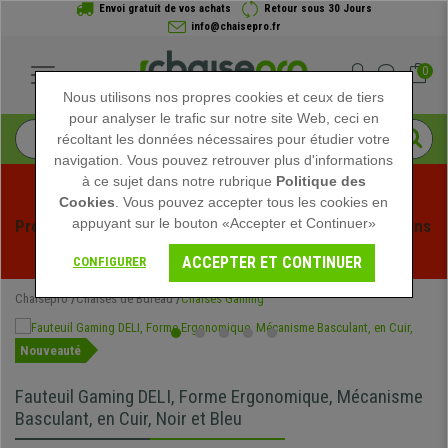
Envoi gratuit de vos achats
Retour sous 30 Jours
info@chaisepro.fr
0
Nous utilisons nos propres cookies et ceux de tiers
pour analyser le trafic sur notre site Web, ceci en
récoltant les données nécessaires pour étudier votre
navigation. Vous pouvez retrouver plus d'informations
à ce sujet dans notre rubrique
Politique des
Cookies
. Vous pouvez accepter tous les cookies en
appuyant sur le bouton «Accepter et Continuer»
Profitez des soldes d'été chez Chaisepro ! Des réductions 
exclusives pour une durée limitée - 
Voir l'offre
 -
ACCEPTER ET CONTINUER
CONFIGURER
Chaisepro
Chaises de Bureau
Chaises Gaming
Nouveauté
Fauteuil Gaming DELI, Forme Ergonomique, Mécanisme
Basculant, en Cuir, Noir et Bleu