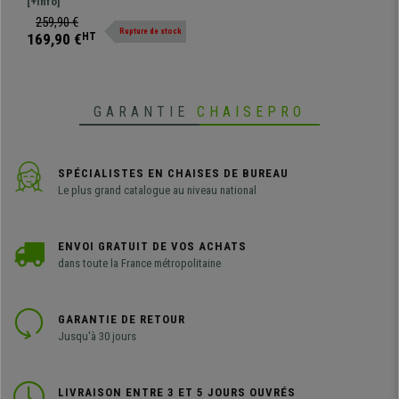
modèle particulièrement
[+Info]
Cuir, Noir et Bleu
ergonomique grâce sa forme
259,90 €
Rupture de stock
travaillée, il est doté d’un mélange
169,90 €
HT
de matériaux de haute qualité.
GARANTIE
CHAISEPRO
SPÉCIALISTES EN CHAISES DE BUREAU
Le plus grand catalogue au niveau national
ENVOI GRATUIT DE VOS ACHATS
dans toute la France métropolitaine
GARANTIE DE RETOUR
Jusqu'à 30 jours
LIVRAISON ENTRE 3 ET 5 JOURS OUVRÉS