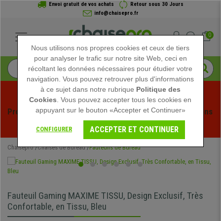
Envoi gratuit de vos achats
Retour sous 30 Jours
info@chaisepro.fr
0
Nous utilisons nos propres cookies et ceux de tiers
pour analyser le trafic sur notre site Web, ceci en
récoltant les données nécessaires pour étudier votre
navigation. Vous pouvez retrouver plus d'informations
à ce sujet dans notre rubrique
Politique des
Cookies
. Vous pouvez accepter tous les cookies en
appuyant sur le bouton «Accepter et Continuer»
Profitez des soldes d'été chez Chaisepro ! Des réductions 
exclusives pour une durée limitée - 
Voir l'offre
 -
ACCEPTER ET CONTINUER
CONFIGURER
Chaisepro
Chaises de Bureau
Fauteuils de Bureau
Fauteuil Gaming MAXIME TISSU, Design Exclusif, Très
Confortable, en Tissu, Bleu