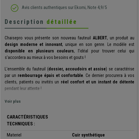
Avis clients authentiques sur Ekomi, Note 4,9/5
Description
détaillée
Chaisepro vous présente son nouveau fauteuil
ALBERT
, un produit au
design moderne et innovant
, unique en son genre. Le modèle est
disponible en plusieurs couleurs
, l’idéal pour trouver celui qui
s’accordera au mieux à vos besoins et gouts !
L'ensemble du fauteuil (
dossier, accoudoirs et assise
) se caractérise
par un
rembourrage épais et confortable
. Ce dernier procurera à vos
clients, patients ou invités un
réel confort et un instant de détente
pendant leur attente !
Le revêtement en
cuir synthétique
est le gage d’
un entretien facile
! La
Voir plus
matière a été pensée et conçue pour la rendre agréable au toucher mais
également facile à nettoyer : un chiffon humide et le tour est joué !
CARACTÉRISTIQUES
TECHNIQUES :
Le ALBERT se distingue par son
design
, ce dernier saura trouver sa place
dans votre salle de réunion, votre bureau ou même votre salon. Il s’agit
Materiel
Cuir synthétique
d’un produit au
style étudié
.