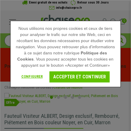
Envoi gratuit de vos achats
Retour sous 30 Jours
info@chaisepro.fr
0
Nous utilisons nos propres cookies et ceux de tiers
pour analyser le trafic sur notre site Web, ceci en
récoltant les données nécessaires pour étudier votre
navigation. Vous pouvez retrouver plus d'informations
à ce sujet dans notre rubrique
Politique des
Cookies
. Vous pouvez accepter tous les cookies en
appuyant sur le bouton «Accepter et Continuer»
Profitez des soldes d'été chez Chaisepro ! Des réductions 
exclusives pour une durée limitée - 
Voir l'offre
 -
ACCEPTER ET CONTINUER
CONFIGURER
Chaisepro
Mobilier de bureau
Chaises de réunion
Offre
Fauteuil Visiteur ALBERT, Design exclusif, Rembourré,
Piétement en Bois couleur Noyer, en Cuir, Marron