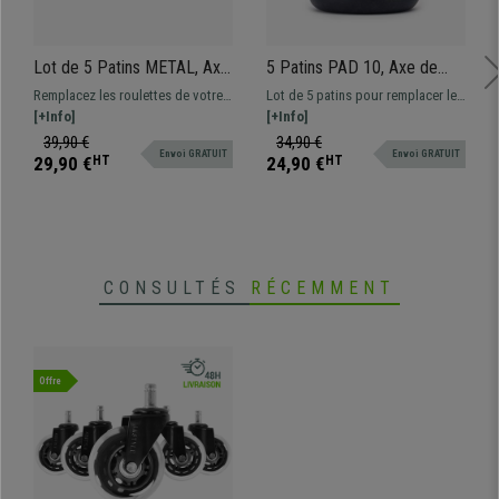
•
Roues pour tout type de sol
• Tige de 11 mm
•
Revêtement en caoutchouc optimal
Lot de 5 Patins METAL, Axe
5 Patins PAD 10, Axe de
• Solidité maximale
de 11mm, Design Elégant,
11mm, Antidérapants,
Remplacez les roulettes de votre
Lot de 5 patins pour remplacer les
Antidérapants, Résistants
Résistants
chaise par ces 5 patins fixes et
[+Info]
roulettes de votre chaise de
[+Info]
profitez d’une assise stable,
bureau. Profitez de tous les
39,90 €
34,90 €
Envoi GRATUIT
Envoi GRATUIT
confortablegarantir une stabilité
avantages d'une chaise
29,90 €
HT
24,90 €
HT
optimale au quotidien
ergonomique sans roulettes !
CONSULTÉS
RÉCEMMENT
Offre