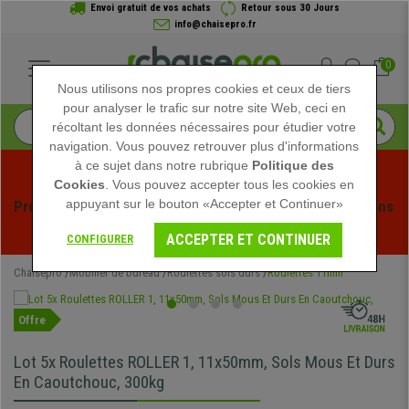
Envoi gratuit de vos achats
Retour sous 30 Jours
info@chaisepro.fr
0
Nous utilisons nos propres cookies et ceux de tiers
pour analyser le trafic sur notre site Web, ceci en
récoltant les données nécessaires pour étudier votre
navigation. Vous pouvez retrouver plus d'informations
à ce sujet dans notre rubrique
Politique des
Cookies
. Vous pouvez accepter tous les cookies en
appuyant sur le bouton «Accepter et Continuer»
Profitez des soldes d'été chez Chaisepro ! Des réductions 
exclusives pour une durée limitée - 
Voir l'offre
 -
ACCEPTER ET CONTINUER
CONFIGURER
Chaisepro
Mobilier de bureau
Roulettes sols durs
Roulettes 11mm
Offre
Lot 5x Roulettes ROLLER 1, 11x50mm, Sols Mous Et Durs
En Caoutchouc, 300kg