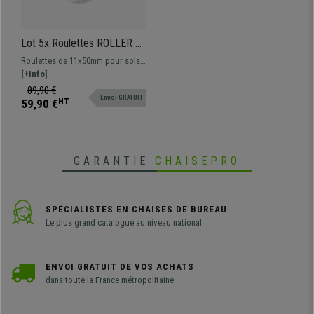
Lot 5x Roulettes ROLLER 1,
11x50mm, Sols Mous Et
Roulettes de 11x50mm pour sols
Durs En Caoutchouc, 300kg
mous et sols durs, roulement
[+Info]
optimisé, silencieux et sur tout
89,90 €
Envoi GRATUIT
support
59,90 €
HT
GARANTIE
CHAISEPRO
SPÉCIALISTES EN CHAISES DE BUREAU
Le plus grand catalogue au niveau national
ENVOI GRATUIT DE VOS ACHATS
dans toute la France métropolitaine