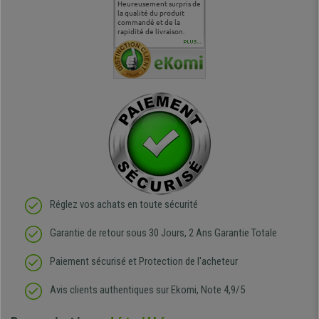
commande
Entière satisfaction tant
Heureusement surpris de
Siege confortable qui
service cl
 je tenais
sur le produit que sur les
la qualité du produit
correspond à mes
bien qu'a
uipe qui
délais de livraison, et
commandé et de la
attentes et mes besoins.
problème 
en
surtout l'accueil
rapidité de livraison.
J'ai pu comparer avec des
abîmé) tou
téléphonique compétent
sièges que l'on trouve
oeuvre po
PLUS...
e
et agréable.
dans les grandes surfaces
ce produit
ivement
de l'aménagement et ne
meilleurs 
regrette pas mon achat.
de l'achat
de belle q
Réglez vos achats en toute sécurité
Garantie de retour sous 30 Jours, 2 Ans Garantie Totale
Paiement sécurisé et Protection de l'acheteur
Avis clients authentiques sur Ekomi, Note 4,9/5