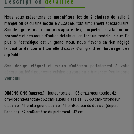
Description
détaillée
Nous vous présentons ce
magnifique lot de 2 chaises
de salle à
manger ou de cuisine
modèle ALCAZAR
, tout simplement spectaculaire.
Son
design rétro
aux
coutures apparentes
, son piètement à la
finition
chromée
et beaucoup d’autres détails qui en font un modèle unique. De
plus si l’esthétique est un grand atout, nous n’avons en rien négligé
la
qualité de confort
car elle dispose d’un grand
rembourrage très
agréable
.
Son
design élégant
et exquis s'intégrera parfaitement à votre
décoration, idéal pour votre cuisine ou votre salle à manger. Peu importe
votre style ou vos goûts, classique, rétro, moderne ou industriel cette
Voir plus
chaise possède
une grande capacité de s’adapter
à votre intérieur tel
un caméléon.
DIMENSIONS (approx.) :
Hauteur totale : 105 cm
Largeur totale : 42
cm
Profondeur totale : 62 cm
Hauteur d'assise : 35-50 cm
Profondeur
En plus de son
esthétique séduisante
, ce modèle offre un
grand
d'assise : 41 cm
Largeur d'assise : 41 cm
Hauteur du dossier (depuis
confort
grâce à son rembourrage épais très agréable. De plus, les formes
l'assise) : 52 cm
Diamètre du piètement : 42 cm
arrondies de l'assise et le
dossier haut
vous garantissent
une posture
idéale
; C'est un vrai bonheur de s'y installer et de passer une
merveilleuse soirée avec vos convives, en famille ou entre amis.