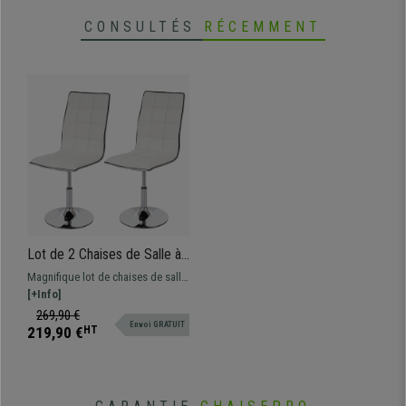
CONSULTÉS
RÉCEMMENT
Lot de 2 Chaises de Salle à
Manger ALCAZAR, En Cuir
Magnifique lot de chaises de salle
Coutures Apparentes,
à manger ou cuisine au design
[+Info]
Couleur Blanche
élégant, en cuir synthétique de
269,90 €
Envoi GRATUIT
qualité
219,90 €
HT