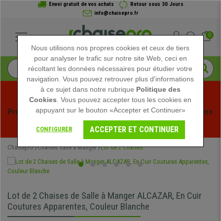
Envoi gratuit de vos achats
Retour sous 30 Jours
info@chaisepro.fr
0
Nous utilisons nos propres cookies et ceux de tiers
pour analyser le trafic sur notre site Web, ceci en
récoltant les données nécessaires pour étudier votre
navigation. Vous pouvez retrouver plus d'informations
à ce sujet dans notre rubrique
Politique des
Cookies
. Vous pouvez accepter tous les cookies en
appuyant sur le bouton «Accepter et Continuer»
Profitez des soldes d'été chez Chaisepro ! Des réductions 
exclusives pour une durée limitée - 
Voir l'offre
 -
ACCEPTER ET CONTINUER
CONFIGURER
Chaisepro
Chaises Salle à Manger
Lot de 2 Chaises
Lot de 2 Chaises de Salle à Manger ALCAZAR, En Cuir
Coutures Apparentes, Couleur Blanche