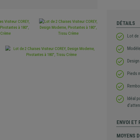
DÉTAILS
Lot de
Modèle
Design
Pieds 
Rembour
Idéal p
d'atten
ENVOI ET
MOYENS D