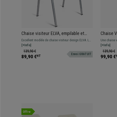
Chaise visiteur ELVA, empilable et
Chaise V
très pratique, grande qualité, Noir et
Support 
Excellent modèle de chaise visiteur design ELVA. Le
Une chaise 
Piétement Gris
Métalliqu
modèle est parfait si vous recherchez une chaise
[+Info]
lombaire, pi
[+Info]
résistante, commode et facile à utiliser. Elle est
139,90 €
139,90 €
Envoi GRATUIT
idéale pour les salles d’attente, réunion ou
89,90 €
99,90 €
HT
conférence, etc...
Offre