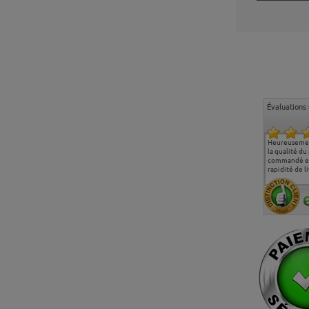
Évaluations 
Ma deuxième commande
Entière satisfaction tant
Heureusemen
chez chaisepro, je tenais
sur le produit que sur les
la qualité du
à féliciter l'équipe qui
délais de livraison, et
commandé et
m'a toujours bien
surtout l'accueil
rapidité de li
conseillé, très
téléphonique compétent
aimablement je
et agréable.
recommande vivement