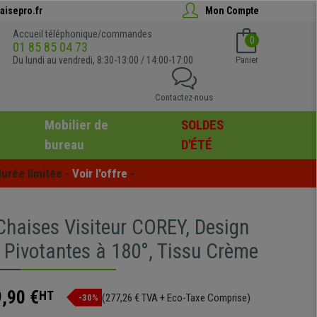
aisepro.fr
Mon Compte
Accueil téléphonique/commandes
0
01 85 85 04 73
Du lundi au vendredi, 8:30-13:00 / 14:00-17:00
Panier
Contactez-nous
Mobilier de
SOLDES
bureau
D'ÉTÉ
urée limitée - 
Voir l'offre
 -
 Chaises Visiteur COREY, Design
 Pivotantes à 180°, Tissu Crème
,90 €
HT
(277,26 € TVA + Eco-Taxe Comprise)
-30%