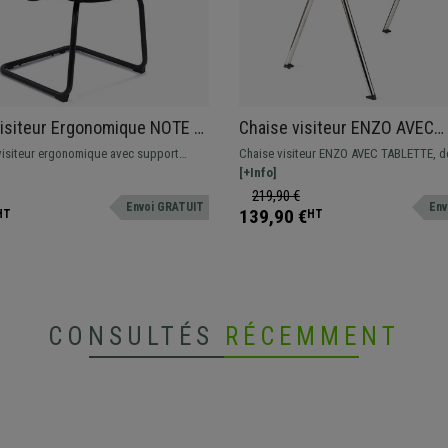
isiteur Ergonomique NOTE V,
Chaise visiteur ENZO AVEC
Lombaire, Piétement
TABLETTE, Commode et Prati
visiteur ergonomique avec support
Chaise visiteur ENZO AVEC TABLETTE, d
e, Noir
Empilable, Noir
ètement en luge, accoudoirs.
spectaculaire pour donner une touche 
[+Info]
salles d'attente de conférences. Disponi
219,90 €
Envoi GRATUIT
Env
différentes couleurs.
139,90 €
HT
HT
CONSULTÉS
RÉCEMMENT