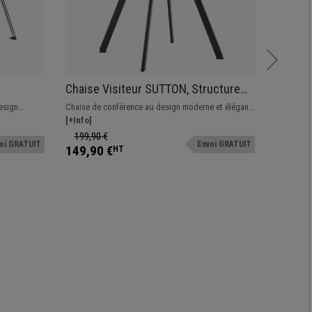
Chaise Visiteur SUTTON, Structure
Lot de 
que,
Métallique, Rembourrage Épais, En
Structu
esign
Chaise de conférence au design moderne et élégant.
L'unité revient à 64,95 € Ces
Velours, Gris
Marron
moderne aux
Confortable, robuste et conçue avec des matériaux
[+Info]
distingue
[+Info]
ble en
de qualité.
qualité, f
199,90 €
199,90
oi GRATUIT
Envoi GRATUIT
149,90 €
169,90
HT