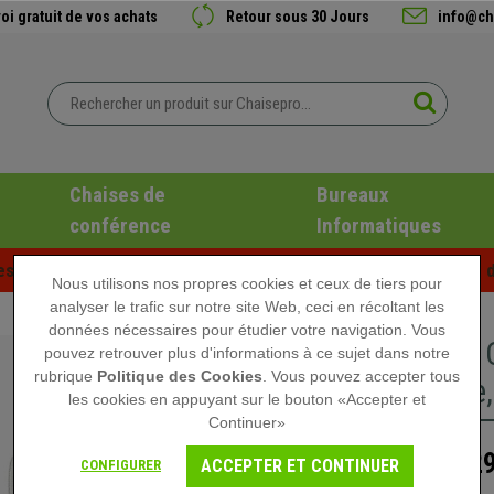
oi gratuit de vos achats
Retour sous 30 Jours
info@ch
Chaises de
Bureaux
conférence
Informatiques
es d'été chez Chaisepro ! Des réductions exclusives pour une d
Nous utilisons nos propres cookies et ceux de tiers pour
analyser le trafic sur notre site Web, ceci en récoltant les
données nécessaires pour étudier votre navigation. Vous
Lot de 2
pouvez retrouver plus d'informations à ce sujet dans notre
rubrique
Politique des Cookies
. Vous pouvez accepter tous
Moderne,
les cookies en appuyant sur le bouton «Accepter et
Continuer»
229
329,90 €
ACCEPTER ET CONTINUER
CONFIGURER