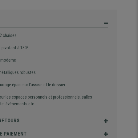
 2 chaises
 pivotant à 180º
 moderne
métalliques robustes
rage épais sur l'assise et le dossier
our les espaces personnels et professionnels, salles
te, événements etc...
 RETOURS
E PAIEMENT