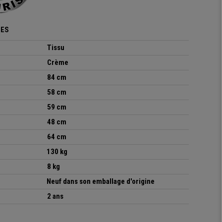
UES
Tissu
Crème
84 cm
58 cm
59 cm
48 cm
64 cm
130 kg
8 kg
Neuf dans son emballage d'origine
2 ans