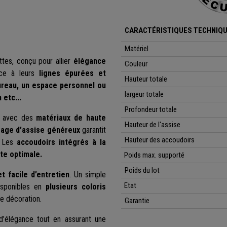
CARACTÉRISTIQUES TECHNIQ
Matériel
ettes, conçu pour allier
élégance
Couleur
âce à leurs
lignes épurées et
Hauteur totale
ureau, un espace personnel ou
largeur totale
etc...
Profondeur totale
es avec des
matériaux de haute
Hauteur
de l'assise
age d’assise généreux
garantit
Hauteur
des accoudoirs
. Les
accoudoirs intégrés à la
te optimale.
Poids max. supporté
Poids du lot
et facile d’entretien
. Un simple
Etat
Disponibles en
plusieurs coloris
e décoration.
Garantie
’élégance tout en assurant une