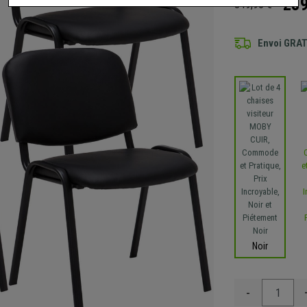
239
349,90 €
Envoi GRA
Noir
-