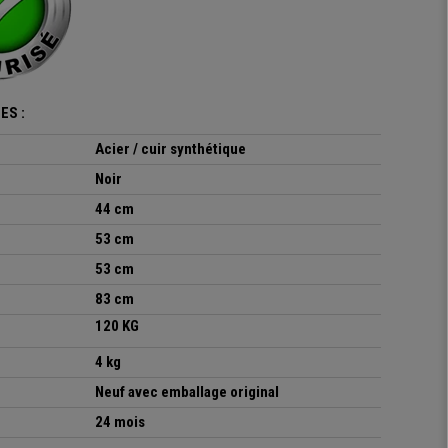
ES :
Acier
/ cuir synthétique
Noir
44 cm
53 cm
53 cm
83 cm
120 KG
4 kg
Neuf avec emballage original
24 mois