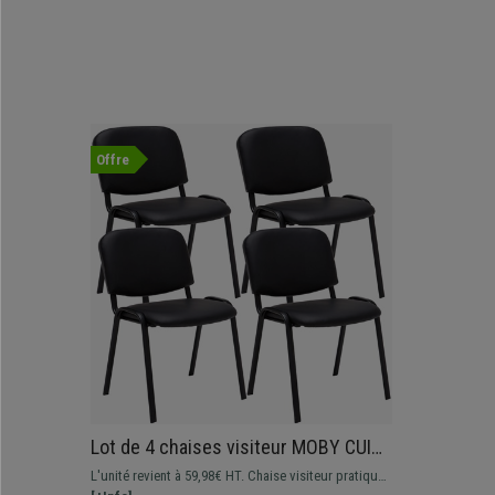
Offre
Lot de 4 chaises visiteur MOBY CUIR,
Commode et Pratique, Prix
L'unité revient à 59,98€ HT. Chaise visiteur pratique