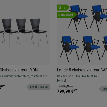
Offre
Nouveauté
 Chaises visiteur LYON,
Lot de 5 chaises visiteur CA
s, en Bois, Noir
AVEC TABLETTE, Empilable, 
es visiteur confortables, fonctionnelles
Chaise visiteur CARINA AVEC TABLETTE 
d’Attache, Piétement Noir, Ti
s. Design moderne et actuel.
empilable avec système de crochets d’at
[+Info]
Design moderne et grande qualité de fab
1.239,90 €
€
HT
Envoi GRATUIT
Env
799,90 €
HT