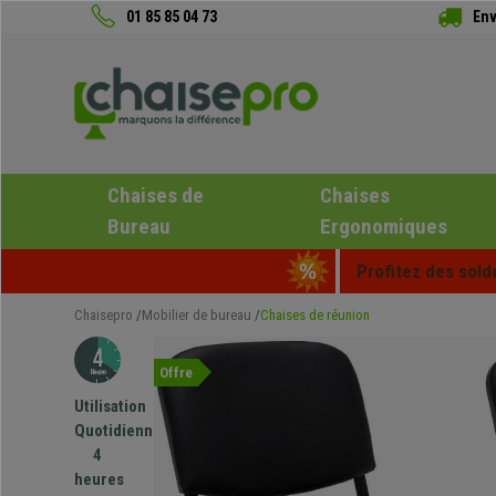
01 85 85 04 73
Env
Chaises de
Chaises
Bureau
Ergonomiques
Profitez des sold
Chaisepro
Mobilier de bureau
Chaises de réunion
Offre
Utilisation
Quotidienne
4
heures