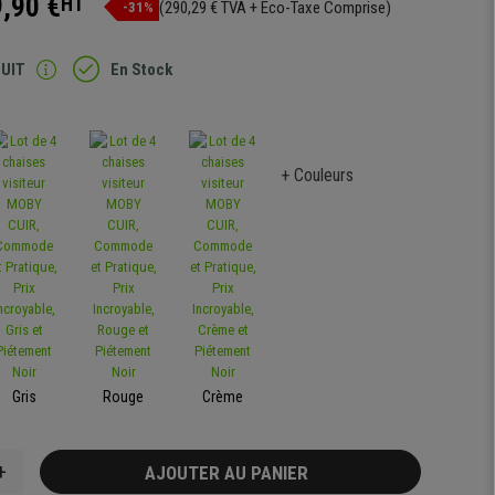
,90 €
HT
(290,29 € TVA + Eco-Taxe Comprise)
-31%
TUIT
En Stock
+ Couleurs
Gris
Rouge
Crème
+
AJOUTER AU PANIER