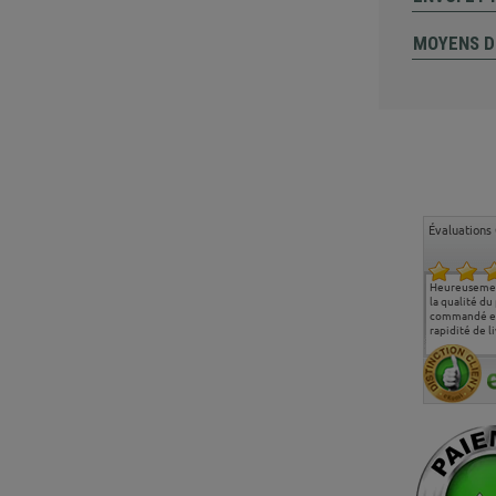
MOYENS D
Évaluations 
Ma deuxième commande
Entière satisfaction tant
Heureusemen
chez chaisepro, je tenais
sur le produit que sur les
la qualité du
à féliciter l'équipe qui
délais de livraison, et
commandé et
m'a toujours bien
surtout l'accueil
rapidité de li
conseillé, très
téléphonique compétent
aimablement je
et agréable.
recommande vivement