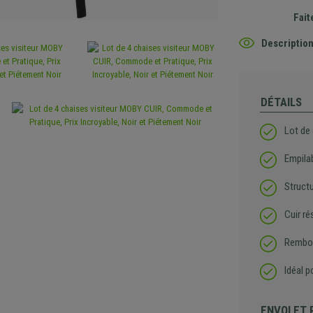
Fait
Description
DÉTAILS
Lot de 
Empila
Structu
Cuir ré
Rembou
Idéal p
ENVOI ET