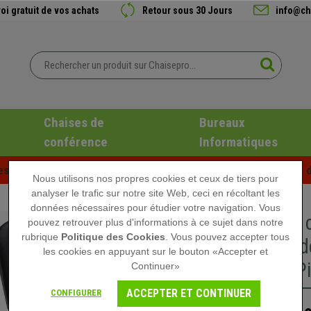
oi gratuit de vos achats
Retour sous 30 Jours
info@ch
Chaises de
Bureaux
conférence
Informatiques
es d'été chez Chaisepro ! Des réductions exclusives pour une d
Nous utilisons nos propres cookies et ceux de tiers pour
analyser le trafic sur notre site Web, ceci en récoltant les
données nécessaires pour étudier votre navigation. Vous
Lot de 4 
pouvez retrouver plus d'informations à ce sujet dans notre
rubrique
Politique des Cookies
. Vous pouvez accepter tous
Commode 
les cookies en appuyant sur le bouton «Accepter et
Noir et P
Continuer»
ACCEPTER ET CONTINUER
CONFIGURER