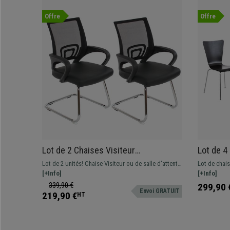
Offre
Offre
Lot de 2 Chaises Visiteur
Lot de 4
Ergonomiques SÉOUL NET, très
Empilable
Lot de 2 unités! Chaise Visiteur ou de salle d'attente
Lot de chais
commodes, en Maille et Cuir, Noir
SÉOUL NET, en différentes couleurs pour que vous
[+Info]
et empilable
[+Info]
puissiez choisir celle qui s'adapte le mieux à votre
339,90 €
299,90 
Envoi GRATUIT
espace de travail, au bureau comme à votre
219,90 €
HT
domicile