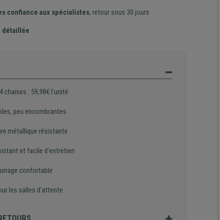
es confiance aux spécialistes
, retour sous 30 jours
 détaillée
4 chaises : 59,98€ l'unité
bles, peu encombrantes
re métallique résistante
sistant et facile d'entretien
rrage confortable
our les salles d'attente
 RETOURS