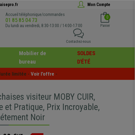
aisepro.fr
Mon Compte
Accueil téléphonique/commandes
0
01 85 85 04 73
Du lundi au vendredi, 8:30-13:00 / 14:00-17:00
Panier
Contactez-nous
Mobilier de
SOLDES
bureau
D'ÉTÉ
urée limitée - 
Voir l'offre
 -
chaises visiteur MOBY CUIR,
et Pratique, Prix Incroyable,
iétement Noir