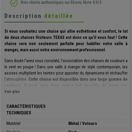
Avis clients authentiques sur Ekomi, Note 4,9/5
Description
détaillée
Si vous souhaitez une chaise qui allie esthétisme et confort,
le
lot
de deux
chaises Visiteurs TEXAS est donc ce qu'il vous faut ! Cette
chaise sera non seulement parfaite pour habiller votre salle à
manger, mais aussi votre environnement professionnel.
a
Sans doute l'avez vous constaté, l’association des chaises de couleurs a
le vent en poupe ! Dans une salle à manger de style contemporain, les
assises multiplient les teintes pour apporter du dynamisme et réchauffer
l’atmosphère.
Cette chaise est
disponible dans une large gamme de
couleurs.
Il vous sera donc tout à fait possible de mixer vos
couleurs Coups de Coeur !
Voir plus
Le dossier est confortablement rembourré et le revêtement en
CARACTÉRISTIQUES
velours doux de qualité a été conçu pour un usage quotidien et
TECHNIQUES
durable.
Matériel
Métal / Velours
Sa structure à quatre pieds en métal noir
assure une grande stabilité et