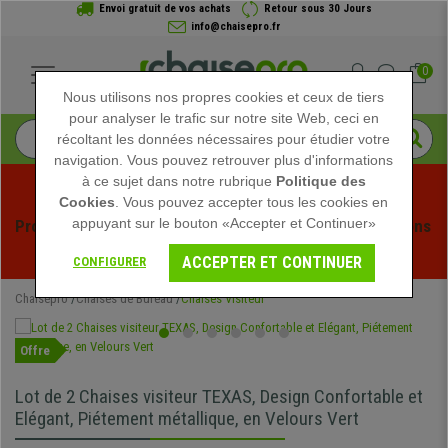
Envoi gratuit de vos achats
Retour sous 30 Jours
info@chaisepro.fr
0
Nous utilisons nos propres cookies et ceux de tiers
pour analyser le trafic sur notre site Web, ceci en
récoltant les données nécessaires pour étudier votre
navigation. Vous pouvez retrouver plus d'informations
à ce sujet dans notre rubrique
Politique des
Cookies
. Vous pouvez accepter tous les cookies en
appuyant sur le bouton «Accepter et Continuer»
Profitez des soldes d'été chez Chaisepro ! Des réductions 
exclusives pour une durée limitée - 
Voir l'offre
 -
ACCEPTER ET CONTINUER
CONFIGURER
Chaisepro
Chaises de Bureau
Chaises Visiteur
Offre
Lot de 2 Chaises visiteur TEXAS, Design Confortable et
Elégant, Piétement métallique, en Velours Vert