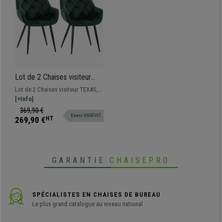
Lot de 2 Chaises visiteur
TEXAS, Design Confortable
Lot de 2 Chaises visiteur TEXAS,
et Elégant, Piétement
au design Contemporain et
[+Info]
métallique, en Velours Vert
Confortable. Disponible en
369,90 €
Envoi GRATUIT
différentes couleurs.
269,90 €
HT
GARANTIE
CHAISEPRO
SPÉCIALISTES EN CHAISES DE BUREAU
Le plus grand catalogue au niveau national