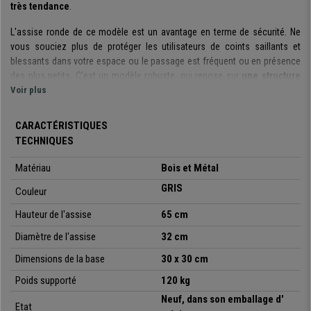
très tendance
.
L'assise ronde de ce modèle est un avantage en terme de sécurité. Ne
vous souciez plus de protéger les utilisateurs de coints saillants et
blessants dans votre espace ou le passage est fréquent ou en présence
des plus petits. C'est un modèle robuste, qui repose sur
une structure
métallique
Voir plus
équipée de
barres transversales
. Elles renforcent
l'ensemble et pour une
utilisation quotidienne
et assurer leur
durabilité de longues années
. Les barres peuvent être utilisées de
CARACTÉRISTIQUES
repose-pieds
, pour un
confort maximal de son utilisateur.
TECHNIQUES
Ces tabourets pourront prendre leur place dans une cuisine une salle à
Matériau
Bois et Métal
manger un loft, un bar ou
tout espace, même réduit et avec du
GRIS
passage.
C'est un produit dont la fabrication a été
soignée dans tous
Couleur
les détails
et
conçu pour une utilisation quotidienne.
Hauteur de l'assise
65 cm
Le prix indiqué est celui d'un lot de 2 unités. Si vous recherchez
deux
Diamètre de l'assise
32 cm
tabourets qui allient style industriel
très
tendance
et
bon rapport
qualité/prix
Dimensions de la base
, vous avez trouvé le modèle parfait ! Ne manquez pas cette
30 x 30 cm
opportunité : chez Chaisepro, les frais de port sont gratuits !
Poids supporté
120 kg
Neuf, dans son emballage d'
Etat