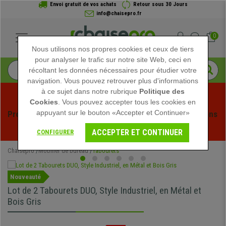
Envoi gratuit de vos achats
Retour sous 30 Jours
info@chaisepro.fr
0
Nous utilisons nos propres cookies et ceux de tiers
pour analyser le trafic sur notre site Web, ceci en
récoltant les données nécessaires pour étudier votre
navigation. Vous pouvez retrouver plus d'informations
à ce sujet dans notre rubrique
Politique des
Cookies
. Vous pouvez accepter tous les cookies en
appuyant sur le bouton «Accepter et Continuer»
Profitez des soldes d'été chez Chaisepro ! Des réductions 
exclusives pour une durée limitée - 
Voir l'offre
 -
ACCEPTER ET CONTINUER
CONFIGURER
Chaisepro
Mobilier de bureau
Tabourets
Nouveauté
Lot de 2 Tabourets DUO, Style Industriel, en Métal et
Bois Gris