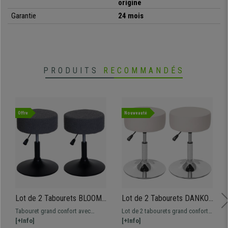
origine
•
Structure métallique robuste et stable
Garantie
24 mois
• Assise en bois MDF
•
Adapté pour le quotidien
• Assise ronde, confort assurés
•
Conçu avec des matériaux de qualité
PRODUITS
RECOMMANDÉS
Offre
Nouveauté
Lot de 2 Tabourets BLOOM,
Lot de 2 Tabourets DANKO,
Pivotant à 360°,
Pivotants à 360°,
Tabouret grand confort avec
Lot de 2 tabourets grand confort
Rembourrage Epais, En
Rembourrage Epais, En Cuir,
assise hautement rembourrée.
[+Info]
avec assise hautement
[+Info]