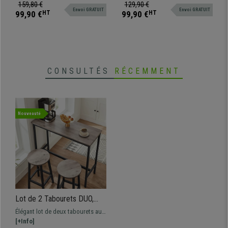
Tissu Gris Foncé
Crème
Base résistante en acier noir mat.
rembourrée. Base résistante en
159,80 €
129,90 €
Envoi GRATUIT
Envoi GRATUIT
acier chromé
99,90 €
HT
99,90 €
HT
CONSULTÉS
RÉCEMMENT
Nouveauté
Lot de 2 Tabourets DUO,
Style Industriel, en Métal et
Élégant lot de deux tabourets au
Bois Gris
style industriel, structure
[+Info]