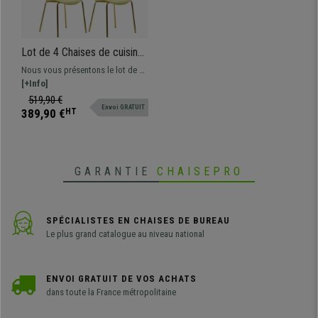
Lot de 4 Chaises de cuisine
COVER Jaune, Design
Nous vous présentons le lot de 4
Élégant, Structure en Métal
chaises de cuisine et salle à
[+Info]
manger COVER, aussi confortable
519,90 €
Envoi GRATUIT
qu'élégante. Très commode,
389,90 €
HT
ergonomique et avec un design
spectaculaire
GARANTIE
CHAISEPRO
SPÉCIALISTES EN CHAISES DE BUREAU
Le plus grand catalogue au niveau national
ENVOI GRATUIT DE VOS ACHATS
dans toute la France métropolitaine