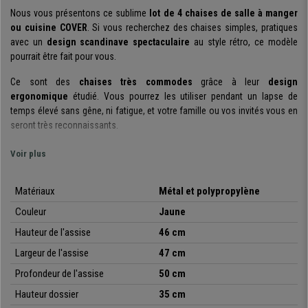
Nous vous présentons ce sublime
lot de 4 chaises de salle à manger
ou cuisine COVER
. Si vous recherchez des chaises simples, pratiques
avec un
design scandinave spectaculaire
au style rétro, ce modèle
pourrait être fait pour vous.
Ce sont des
chaises très commodes
grâce à leur
design
ergonomique
étudié. Vous pourrez les utiliser pendant un lapse de
temps élevé sans gêne, ni fatigue, et votre famille ou vos invités vous en
seront très reconnaissants.
Soulignons également son
design moderne et actuel
, avec des lignes
Voir plus
épurées et séduisantes. Ces chaises se démarqueront quel que soit
l’espace choisi pour son utilisation. De plus, elle est disponible dans
une
Matériaux
Métal et polypropylène
multitude de couleurs
, pour que vous puissiez choisir celle qui s’adapte
le mieux à vos goûts ou vos besoins décoratifs.
Couleur
Jaune
Hauteur de l'assise
46 cm
La
solidité et robustesse
sont garanties grâce à son
assise et dossier
en polypropylène très résistant
et sa
structure métallique
. Ce matériel
Largeur de l'assise
47 cm
permet à ces chaises d’avoir une longue vie utile, elles sont parfaites
Profondeur de l'assise
50 cm
pour une
utilisation intensive
dans votre cuisine ou votre salle à
manger. Les pieds possèdent des patins de protection en plastique pour
Hauteur dossier
35 cm
une meilleure stabilité et éviter de rayer le sol. Il s’agit d’un modèle