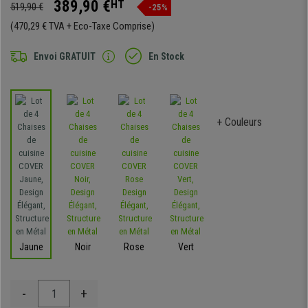
389,90 €
HT
519,90 €
-25%
(470,29 € TVA + Eco-Taxe Comprise)
Envoi GRATUIT
En Stock
+ Couleurs
Jaune
Noir
Rose
Vert
-
+