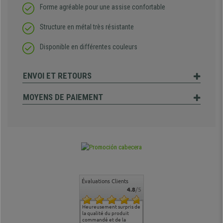
Forme agréable pour une assise confortable
Structure en métal très résistante
Disponible en différentes couleurs
ENVOI ET RETOURS
MOYENS DE PAIEMENT
Évaluations Clients
4.8
/5
commande
Entière satisfaction tant
Heureusement surpris de
Siege confortable qui
service cl
 je tenais
sur le produit que sur les
la qualité du produit
correspond à mes
bien qu'a
uipe qui
délais de livraison, et
commandé et de la
attentes et mes besoins.
problème 