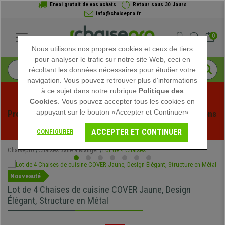
Envoi gratuit de vos achats
Retour sous 30 Jours
info@chaisepro.fr
0
Nous utilisons nos propres cookies et ceux de tiers
pour analyser le trafic sur notre site Web, ceci en
récoltant les données nécessaires pour étudier votre
navigation. Vous pouvez retrouver plus d'informations
à ce sujet dans notre rubrique
Politique des
Cookies
. Vous pouvez accepter tous les cookies en
appuyant sur le bouton «Accepter et Continuer»
Profitez des soldes d'été chez Chaisepro ! Des réductions 
exclusives pour une durée limitée - 
Voir l'offre
 -
ACCEPTER ET CONTINUER
CONFIGURER
Chaisepro
Chaises Salle à Manger
Lot de 4 Chaises
Nouveauté
Lot de 4 Chaises de cuisine COVER Jaune, Design
Élégant, Structure en Métal