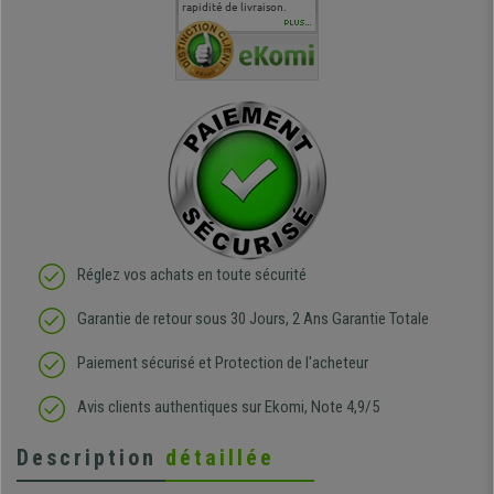
en
surtout l'accueil
rapidité de livraison.
J'ai pu comparer avec des
abîmé) tou
téléphonique compétent
sièges que l'on trouve
oeuvre po
PLUS...
e
et agréable.
dans les grandes surfaces
ce produit
ivement
de l'aménagement et ne
meilleurs 
regrette pas mon achat.
de l'achat
de belle q
Réglez vos achats en toute sécurité
Garantie de retour sous 30 Jours, 2 Ans Garantie Totale
Paiement sécurisé et Protection de l'acheteur
Avis clients authentiques sur Ekomi, Note 4,9/5
Description
détaillée