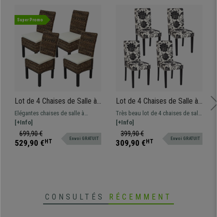
Super Promo
Lot de 4 Chaises de Salle à
Lot de 4 Chaises de Salle à
Manger SABANA, En Rotin,
Manger DALI TISSU, Beau
Elégantes chaises de salle à
Très beau lot de 4 chaises de salle
Avec Coussin, Couleur
Design, Fleurs Noires, Pieds
manger, très bon rapport qualité-
[+Info]
à manger DALI. Fabriquées avec
[+Info]
Naturelle Foncée
Noirs
prix. Pratiques et robustes, en
des matériaux de qualité. Très
699,90 €
399,90 €
Envoi GRATUIT
Envoi GRATUIT
rotin et bois
élégantes, avec motifs décoratifs.
529,90 €
HT
309,90 €
HT
CONSULTÉS
RÉCEMMENT