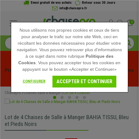
Envoi gratuit de vos achats
Retour sous 30 Jours
info@chaisepro.fr
0
Nous utilisons nos propres cookies et ceux de tiers
pour analyser le trafic sur notre site Web, ceci en
récoltant les données nécessaires pour étudier votre
navigation. Vous pouvez retrouver plus d'informations
à ce sujet dans notre rubrique
Politique des
Cookies
. Vous pouvez accepter tous les cookies en
appuyant sur le bouton «Accepter et Continuer»
Profitez des soldes d'été chez Chaisepro ! Des réductions 
exclusives pour une durée limitée - 
Voir l'offre
 -
ACCEPTER ET CONTINUER
CONFIGURER
Chaisepro
Chaises Salle à Manger
Lot de 4 Chaises
Lot de 4 Chaises de Salle à Manger BAHIA TISSU, Bleu
et Pieds Noirs