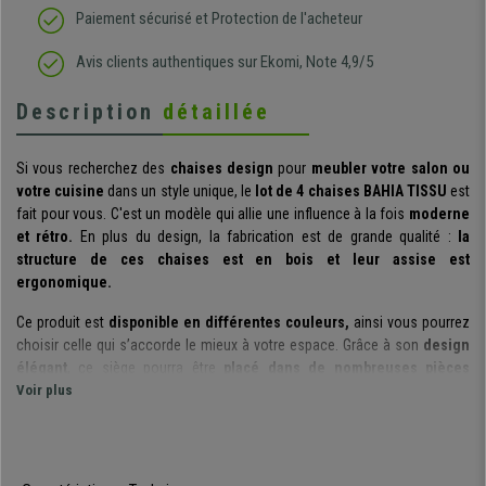
Paiement sécurisé et Protection de l'acheteur
Avis clients authentiques sur Ekomi, Note 4,9/5
Description
détaillée
Si vous recherchez des
chaises design
pour
meubler votre salon ou
votre cuisine
dans un style unique, le
lot de 4 chaises BAHIA TISSU
est
fait pour vous. C'est un modèle qui allie une influence à la fois
moderne
et rétro.
En plus du design, la fabrication est de grande qualité :
la
structure de ces chaises est en bois et leur assise est
ergonomique.
Ce produit est
disponible en différentes couleurs,
ainsi vous pourrez
choisir celle qui s’accorde le mieux à votre espace. Grâce à son
design
élégant
, ce siège pourra être
placé dans de nombreuses pièces
différentes
Voir plus
, et ne laissera personne indifférent !
Ce siège est très confortable grâce à
son rembourrage moelleux
et
ses
formes arrondies.
Vos invités pourront donc profiter d’une
assise très
agréable
. De plus,
le revêtement du siège est fabriqué en tissu