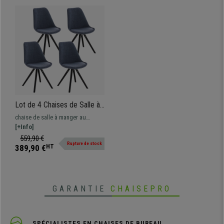
Lot de 4 Chaises de Salle à
Manger BAHIA TISSU, Bleu
chaise de salle à manger au
et Pieds Noirs
design élégant, pratique et
[+Info]
moderne. Tissu Résistant
559,90 €
Rupture de stock
389,90 €
HT
GARANTIE
CHAISEPRO
SPÉCIALISTES EN CHAISES DE BUREAU