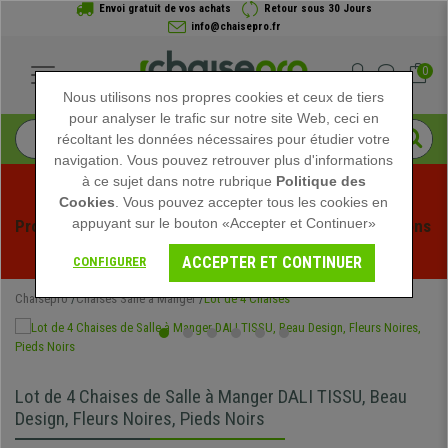
Envoi gratuit de vos achats
Retour sous 30 Jours
info@chaisepro.fr
0
Nous utilisons nos propres cookies et ceux de tiers
pour analyser le trafic sur notre site Web, ceci en
récoltant les données nécessaires pour étudier votre
navigation. Vous pouvez retrouver plus d'informations
à ce sujet dans notre rubrique
Politique des
Cookies
. Vous pouvez accepter tous les cookies en
appuyant sur le bouton «Accepter et Continuer»
Profitez des soldes d'été chez Chaisepro ! Des réductions 
exclusives pour une durée limitée - 
Voir l'offre
 -
ACCEPTER ET CONTINUER
CONFIGURER
Chaisepro
Chaises Salle à Manger
Lot de 4 Chaises
Lot de 4 Chaises de Salle à Manger DALI TISSU, Beau
Design, Fleurs Noires, Pieds Noirs