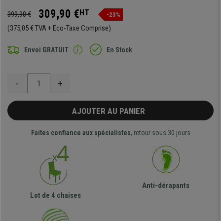
309,90 €
HT
399,90 €
-23%
(375,05 € TVA + Eco-Taxe Comprise)
Envoi GRATUIT
En Stock
-
+
AJOUTER AU PANIER
Faites confiance aux spécialistes
, retour sous 30 jours
Anti-dérapants
Lot de 4 chaises