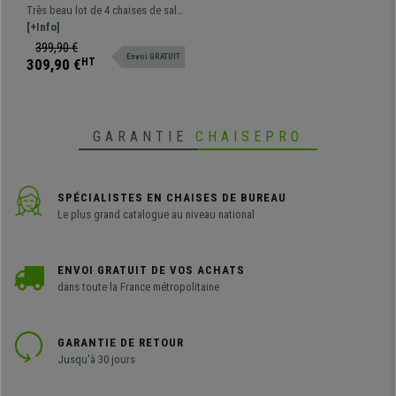
Manger DALI TISSU, Beau
Très beau lot de 4 chaises de salle
Design, Fleurs Noires, Pieds
à manger DALI. Fabriquées avec
[+Info]
Noirs
des matériaux de qualité. Très
399,90 €
Envoi GRATUIT
élégantes, avec motifs décoratifs.
309,90 €
HT
GARANTIE
CHAISEPRO
SPÉCIALISTES EN CHAISES DE BUREAU
Le plus grand catalogue au niveau national
ENVOI GRATUIT DE VOS ACHATS
dans toute la France métropolitaine
GARANTIE DE RETOUR
Jusqu'à 30 jours