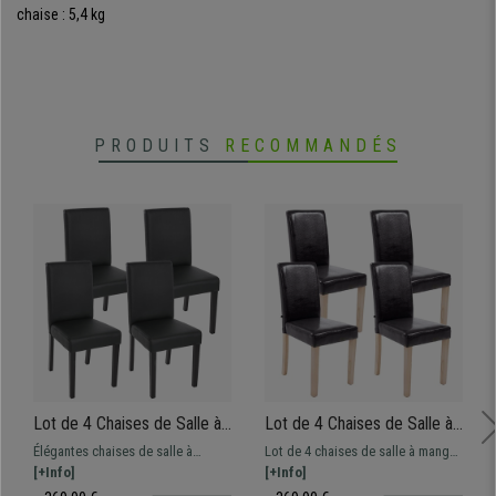
chaise : 5,4 kg
PRODUITS
RECOMMANDÉS
Lot de 4 Chaises de Salle à
Lot de 4 Chaises de Salle à
Manger LITAU, Cuir Mat Noir
Manger CAPRI, Cuir Marron
Élégantes chaises de salle à
Lot de 4 chaises de salle à manger.
et Pieds Noirs
et Pieds Bois Hêtre
manger, à un excellent rapport
[+Info]
Structure et pieds en bois
[+Info]
qualité prix. Confortables et
résistant. Très bon rapport