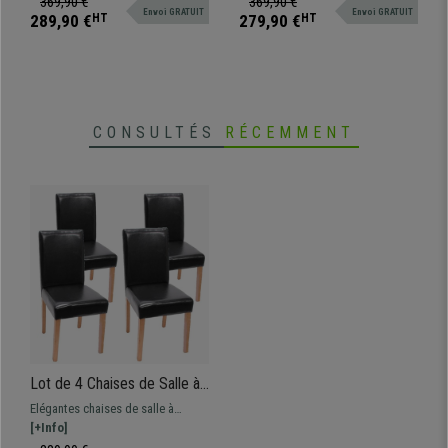
369,90 €
369,90 €
Envoi GRATUIT
Envoi GRATUIT
solides, en cuir synthétique mat.
qualité/prix!
289,90 €
HT
279,90 €
HT
CONSULTÉS
RÉCEMMENT
Lot de 4 Chaises de Salle à
Manger LITAU CUIR
Elégantes chaises de salle à
AUTHENTIQUE, Noir, Pieds
manger, très bon rapport qualité-
[+Info]
Hêtre
prix. Pratiques et robustes, en