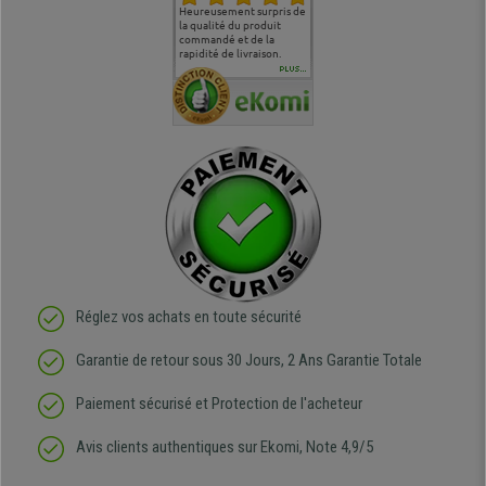
commande
Entière satisfaction tant
Heureusement surpris de
Siege confortable qui
service cl
 je tenais
sur le produit que sur les
la qualité du produit
correspond à mes
bien qu'a
uipe qui
délais de livraison, et
commandé et de la
attentes et mes besoins.
problème 
en
surtout l'accueil
rapidité de livraison.
J'ai pu comparer avec des
abîmé) tou
téléphonique compétent
sièges que l'on trouve
oeuvre po
PLUS...
e
et agréable.
dans les grandes surfaces
ce produit
ivement
de l'aménagement et ne
meilleurs 
regrette pas mon achat.
de l'achat
de belle q
Réglez vos achats en toute sécurité
Garantie de retour sous 30 Jours, 2 Ans Garantie Totale
Paiement sécurisé et Protection de l'acheteur
Avis clients authentiques sur Ekomi, Note 4,9/5