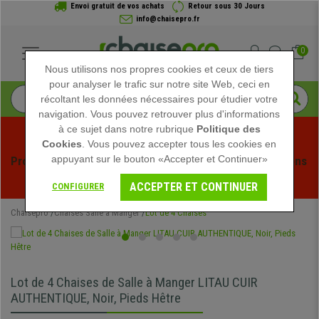
Envoi gratuit de vos achats
Retour sous 30 Jours
info@chaisepro.fr
0
Nous utilisons nos propres cookies et ceux de tiers
pour analyser le trafic sur notre site Web, ceci en
récoltant les données nécessaires pour étudier votre
navigation. Vous pouvez retrouver plus d'informations
à ce sujet dans notre rubrique
Politique des
Cookies
. Vous pouvez accepter tous les cookies en
appuyant sur le bouton «Accepter et Continuer»
Profitez des soldes d'été chez Chaisepro ! Des réductions 
exclusives pour une durée limitée - 
Voir l'offre
 -
ACCEPTER ET CONTINUER
CONFIGURER
Chaisepro
Chaises Salle à Manger
Lot de 4 Chaises
Lot de 4 Chaises de Salle à Manger LITAU CUIR
AUTHENTIQUE, Noir, Pieds Hêtre