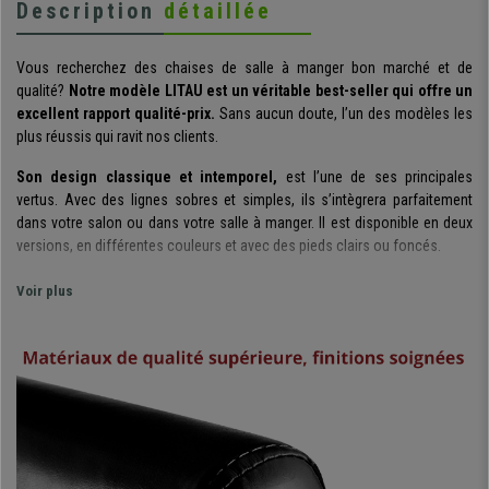
Description
détaillée
Vous recherchez des chaises de salle à manger bon marché et de
qualité?
Notre modèle LITAU est un véritable best-seller qui offre un
excellent rapport qualité-prix.
Sans aucun doute, l’un des modèles les
plus réussis qui ravit nos clients.
Son design classique et intemporel,
est l’une de ses principales
vertus. Avec des lignes sobres et simples, ils s’intègrera parfaitement
dans votre salon ou dans votre salle à manger. Il est disponible en deux
versions, en différentes couleurs et avec des pieds clairs ou foncés.
Du point de vue du confort, l
Voir plus
e rembourrage épais le rend
particulièrement confortable.
Son rembourrage de qualité est conçu
pour tenir dans le temps. Il peut parfaitement être utilisé pendant de
longues périodes, parfait pour recevoir des amis.
Ces chaises sont également
extrêmement robuste et durable.
La
structure et les pieds sont en bois massif, ils offrent stabilité et solidité.
Les pieds ont des butées antidérapantes aux extrémités pour plus de
sécurité et éviter de marquer le sol.