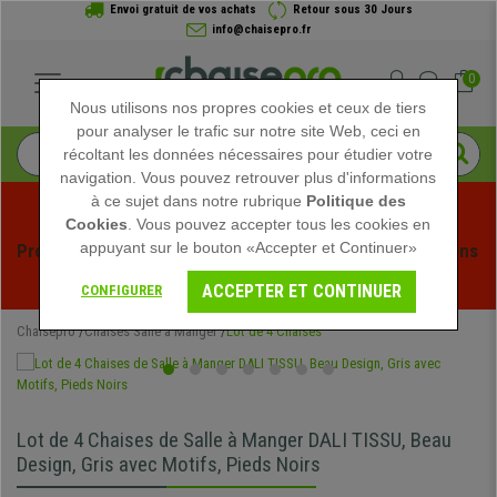
Envoi gratuit de vos achats
Retour sous 30 Jours
info@chaisepro.fr
0
Nous utilisons nos propres cookies et ceux de tiers
pour analyser le trafic sur notre site Web, ceci en
récoltant les données nécessaires pour étudier votre
navigation. Vous pouvez retrouver plus d'informations
à ce sujet dans notre rubrique
Politique des
Cookies
. Vous pouvez accepter tous les cookies en
appuyant sur le bouton «Accepter et Continuer»
Profitez des soldes d'été chez Chaisepro ! Des réductions 
exclusives pour une durée limitée - 
Voir l'offre
 -
ACCEPTER ET CONTINUER
CONFIGURER
Chaisepro
Chaises Salle à Manger
Lot de 4 Chaises
Lot de 4 Chaises de Salle à Manger DALI TISSU, Beau
Design, Gris avec Motifs, Pieds Noirs