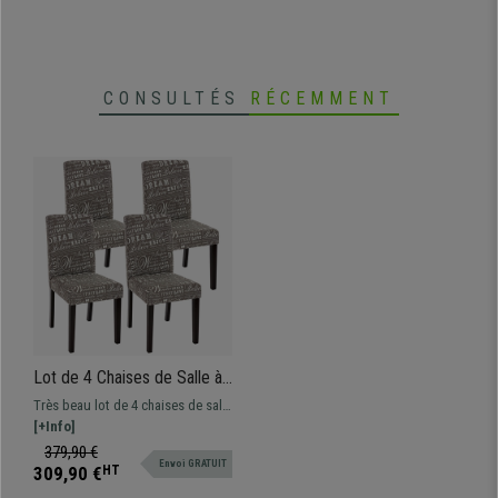
CONSULTÉS
RÉCEMMENT
Lot de 4 Chaises de Salle à
Manger DALI TISSU, Beau
Très beau lot de 4 chaises de salle
Design, Gris avec Motifs,
à manger DALI. Fabriquées avec
[+Info]
Pieds Noirs
des matériaux de qualité. Très
379,90 €
Envoi GRATUIT
élégantes, avec motifs décoratifs.
309,90 €
HT