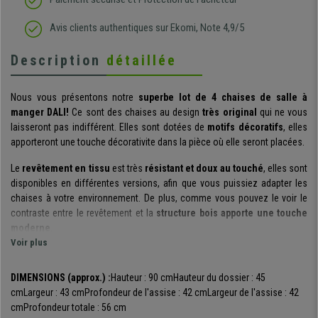
Avis clients authentiques sur Ekomi, Note 4,9/5
Description
détaillée
Nous vous présentons notre
superbe lot de 4 chaises de salle à
manger DALI!
Ce sont des chaises au design
très original
qui ne vous
laisseront pas indifférent. Elles sont dotées de
motifs décoratifs
, elles
apporteront une touche décorativite dans la pièce où elle seront placées.
Le
revêtement en tissu
est très
résistant et doux au touché
, elles sont
disponibles en différentes versions, afin que vous puissiez adapter les
chaises à votre environnement. De plus, comme vous pouvez le voir le
contraste entre le revêtement et la
structure bois apporte une touche
moderne
.
Voir plus
Ce sont des
chaises de qualité
. Les pieds en bois massif sont
très
stables
et ont également une
base
antidérapante
permettant de les
DIMENSIONS (approx.) :
Hauteur : 90 cm
Hauteur du dossier : 45
utiliser sur tout type de sol.
cm
Largeur : 43 cm
Profondeur de l'assise : 42 cm
Largeur de l'assise : 42
cm
Profondeur totale : 56 cm
Les chaises de salle à manger DALI sont
très confortables
. Comme