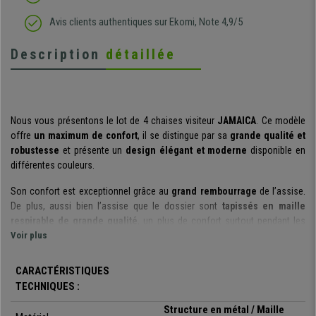
Avis clients authentiques sur Ekomi, Note 4,9/5
Description
détaillée
Nous vous présentons le lot de 4 chaises visiteur
JAMAICA
. Ce modèle
offre
un maximum de confort
, il se distingue par sa
grande qualité et
robustesse
et présente un
design élégant et moderne
disponible en
différentes couleurs.
Son confort est exceptionnel grâce au
grand rembourrage
de l’assise.
De plus, aussi bien l’assise que le dossier sont
tapissés en maille
respirable de grande qualité
, un plus de confort surtout pendant les
périodes de grandes chaleurs. Vos invités, clients ou visites seront
Voir plus
enchantés de s’asseoir sur une chaise aussi commode.
CARACTÉRISTIQUES
Les matériaux utilisés pour sa fabrication sont de grande qualité. Sa
TECHNIQUES :
structure métallique chromée
très robuste offre une grande stabilité.
Elle est faite pour durer de nombreuses années tout en se conservant
Structure en métal / Maille