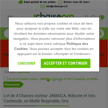
Envoi gratuit de vos achats
Retour sous 30 Jours
info@chaisepro.fr
0
Nous utilisons nos propres cookies et ceux de tiers
pour analyser le trafic sur notre site Web, ceci en
récoltant les données nécessaires pour étudier votre
navigation. Vous pouvez retrouver plus d'informations
à ce sujet dans notre rubrique
Politique des
Cookies
. Vous pouvez accepter tous les cookies en
appuyant sur le bouton «Accepter et Continuer»
Profitez des soldes d'été chez Chaisepro ! Des réductions 
exclusives pour une durée limitée - 
Voir l'offre
 -
ACCEPTER ET CONTINUER
CONFIGURER
Chaisepro
Spéciaux
Nouveauté
Lot de 4 Chaises visiteur JAMAICA, Robuste et très
Commode, en Maille Respirable, Gris