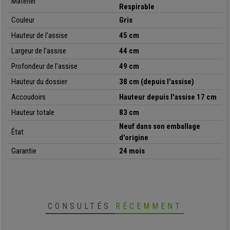
Matériel
comme au premier jour.
Respirable
Couleur
Gris
Le confort et la qualité sont des éléments importants pour faire son
choix, néanmoins n’oublions pas le design qui doit être également pris en
Hauteur de l'assise
45 cm
compte. Il ne faut négliger aucun détail lorsque vous souhaitez décorer
Largeur de l'assise
44 cm
votre bureau. Son
design moderne et élégant
donnera une touche très
sophistiquée à l’espace choisi pour l’utilisation de cette chaise.
Profondeur de l'assise
49 cm
Hauteur du dossier
38 cm (depuis l'assise)
La chaise
JAMAICA
offre un
confort et un design d’une qualité hors
du commun
. Ne manquez pas cette opportunité,
une chaise à un prix
Accoudoirs
Hauteur depuis l'assise 17 cm
imbattable
!
Hauteur totale
83 cm
Neuf dans son emballage
État
•
Très robuste et stable
d'origine
• Assise et dossier tapissés en maille respirable
Garantie
24 mois
•
Grand rembourrage de l'assise
• Adaptée pour une utilisation jusqu'à 4 heures par jour
•
Structure métallique avec 4 pieds indépendants
• Design exclusif
CONSULTÉS
RÉCEMMENT