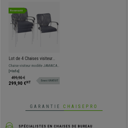
Nouveauté
Lot de 4 Chaises visiteur
JAMAICA, Robuste et très
Chaise visiteur modèle JAMAICA.
Commode, en Maille
Confort maximum. Elle se
[+Info]
Respirable, Gris
distingue par son design, qualité
499,90 €
Envoi GRATUIT
et robustesse. Fabriquée avec une
299,90 €
HT
structure métallique, avec 4 pieds
indépendants. Grand rembourrage
de l'assise et revêtement en maille
respirable.
GARANTIE
CHAISEPRO
SPÉCIALISTES EN CHAISES DE BUREAU