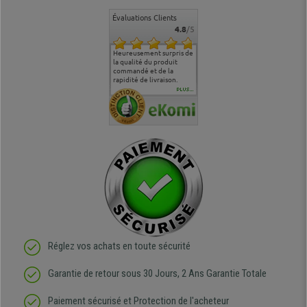
Évaluations Clients
4.8
/5
commande
Entière satisfaction tant
Heureusement surpris de
Siege confortable qui
service cl
 je tenais
sur le produit que sur les
la qualité du produit
correspond à mes
bien qu'a
uipe qui
délais de livraison, et
commandé et de la
attentes et mes besoins.
problème 
en
surtout l'accueil
rapidité de livraison.
J'ai pu comparer avec des
abîmé) tou
téléphonique compétent
sièges que l'on trouve
oeuvre po
PLUS...
e
et agréable.
dans les grandes surfaces
ce produit
ivement
de l'aménagement et ne
meilleurs 
regrette pas mon achat.
de l'achat
de belle q
Réglez vos achats en toute sécurité
Garantie de retour sous 30 Jours, 2 Ans Garantie Totale
Paiement sécurisé et Protection de l'acheteur