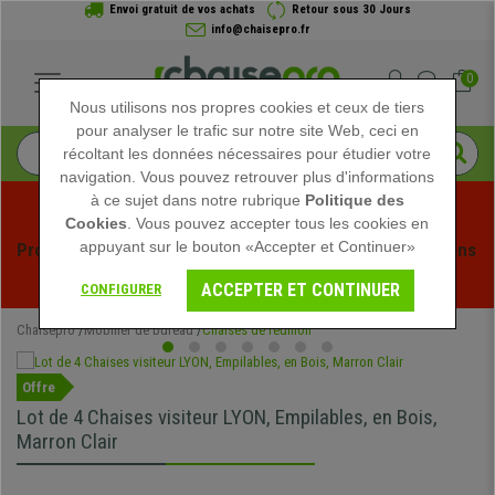
Envoi gratuit de vos achats
Retour sous 30 Jours
info@chaisepro.fr
0
Nous utilisons nos propres cookies et ceux de tiers
pour analyser le trafic sur notre site Web, ceci en
récoltant les données nécessaires pour étudier votre
navigation. Vous pouvez retrouver plus d'informations
à ce sujet dans notre rubrique
Politique des
Cookies
. Vous pouvez accepter tous les cookies en
appuyant sur le bouton «Accepter et Continuer»
Profitez des soldes d'été chez Chaisepro ! Des réductions 
exclusives pour une durée limitée - 
Voir l'offre
 -
ACCEPTER ET CONTINUER
CONFIGURER
Chaisepro
Mobilier de bureau
Chaises de réunion
Offre
Lot de 4 Chaises visiteur LYON, Empilables, en Bois,
Marron Clair