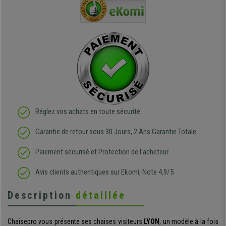
e
et agréable.
dans les grandes surfaces
ce produit
ivement
de l'aménagement et ne
meilleurs 
regrette pas mon achat.
de l'achat
de belle q
Réglez vos achats en toute sécurité
Garantie de retour sous 30 Jours, 2 Ans Garantie Totale
Paiement sécurisé et Protection de l'acheteur
Avis clients authentiques sur Ekomi, Note 4,9/5
Description
détaillée
Chaisepro vous présente ses chaises visiteurs
LYON
, un modèle à la fois