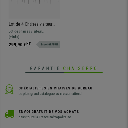
Lot de 4 Chaises visiteur
LYON, Empilables, en Bois,
Lot de chaises visiteur
Marron Clair
confortables, fonctionnelles et
[+Info]
empilables. Design moderne et
299,90 €
HT
Envoi GRATUIT
actuel.
GARANTIE
CHAISEPRO
SPÉCIALISTES EN CHAISES DE BUREAU
Le plus grand catalogue au niveau national
ENVOI GRATUIT DE VOS ACHATS
dans toute la France métropolitaine