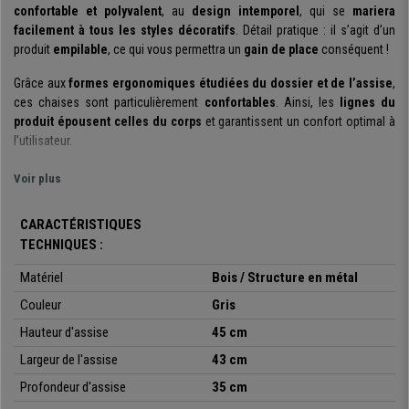
confortable et polyvalent
, au
design intemporel
, qui se
mariera
facilement à tous les styles décoratifs
. Détail pratique : il s’agit d’un
produit
empilable
, ce qui vous permettra un
gain de place
conséquent !
Grâce aux
formes ergonomiques étudiées du dossier et de l’assise
,
ces chaises sont particulièrement
confortables
. Ainsi, les
lignes du
produit épousent celles du corps
et garantissent un confort optimal à
l’utilisateur.
Voici un
produit résistant et parfaitement adapté à un usage
Voir plus
quotidien prolongé
. Le dossier et l’assise sont en
bois robuste
. Cette
matière est facile d’entretien, un coup de chiffon et le tour est joué. La
CARACTÉRISTIQUES
structure
est en
métal chromé
, un matériel réputé pour sa
solidité
. Les
TECHNIQUES :
4 pieds
garantissent la stabilité de l’ensemble, ils supportent un
poids
allant jusqu’à 120 Kg
.
Matériel
Bois / Structure en métal
Les
Couleur
lignes simples et épurées
du modèle permettront à celui-ci de se
Gris
fondre avec aisance dans tous les styles d’ambiance décorative. Voici
Hauteur d'assise
45 cm
donc
un siège parfait pour votre salle d’attente, votre salle de
Largeur de l'assise
43 cm
réunion ou bien encore vos évènements ou congrès
. Disponibles en
plusieurs coloris
, il vous sera facile de choisir la couleur qui
Profondeur d'assise
35 cm
correspondra le mieux à vos besoins et gouts.