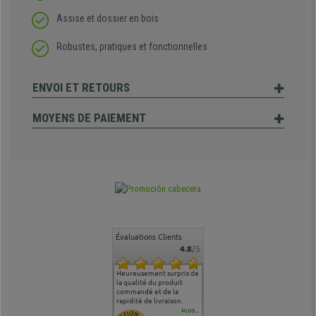
Assise et dossier en bois
Robustes, pratiques et fonctionnelles
ENVOI ET RETOURS
MOYENS DE PAIEMENT
Évaluations Clients
4.8
/5
commande
Entière satisfaction tant
Heureusement surpris de
Siege confortable qui
service cl
 je tenais
sur le produit que sur les
la qualité du produit
correspond à mes
bien qu'a
uipe qui
délais de livraison, et
commandé et de la
attentes et mes besoins.
problème 
en
surtout l'accueil
rapidité de livraison.
J'ai pu comparer avec des
abîmé) tou
téléphonique compétent
sièges que l'on trouve
oeuvre po
PLUS...