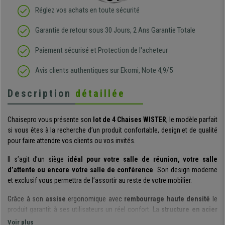
Réglez vos achats en toute sécurité
Garantie de retour sous 30 Jours, 2 Ans Garantie Totale
Paiement sécurisé et Protection de l'acheteur
Avis clients authentiques sur Ekomi, Note 4,9/5
Description
détaillée
Chaisepro vous présente son
lot de 4 Chaises WISTER
, le modèle parfait
si vous êtes à la recherche d’un produit confortable, design et de qualité
pour faire attendre vos clients ou vos invités.
Il s’agit d’un siège
idéal pour votre salle de réunion, votre salle
d’attente ou encore votre salle de conférence
. Son design moderne
et exclusif vous permettra de l’assortir au reste de votre mobilier.
Grâce à son
assise
ergonomique avec
rembourrage haute densité
le
produit garantit à ses utilisateurs un réel confort. La
structure en acier
et le dossier en maille respirante
font du produit un siège dans
Voir plus