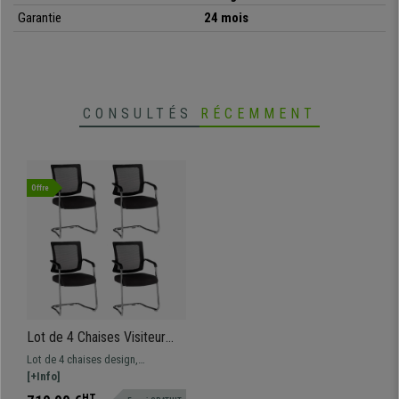
Garantie
24 mois
•
Lot de 4 unités
• Modèle au design moderne et tendance
•
Idéal pour vos salles d'attente, salles de conférence etc...
• Structure en acier, très résistante
CONSULTÉS
RÉCEMMENT
•
Revêtement en tissu et maille respirable
Offre
Lot de 4 Chaises Visiteur
WISTER, Structure
Lot de 4 chaises design,
Résistante en Acier, en
résistantes et ergonomiques : la
[+Info]
Tissu et Maille Respirable,
garantie d’un confort absolu !
HT