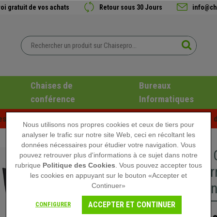
oi gratuit de vos achats
Retour sous 30 Jours
info@ch
Chaises de
Bureaux
conférence
Informatiques
es d'été chez Chaisepro ! Des réductions exclusives pour une d
Nous utilisons nos propres cookies et ceux de tiers pour
analyser le trafic sur notre site Web, ceci en récoltant les
données nécessaires pour étudier votre navigation. Vous
Lot de 5
pouvez retrouver plus d'informations à ce sujet dans notre
rubrique
Politique des Cookies
. Vous pouvez accepter tous
Rembourr
les cookies en appuyant sur le bouton «Accepter et
Piétement
Continuer»
ACCEPTER ET CONTINUER
CONFIGURER