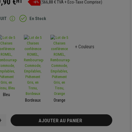
,90 €
HT
(566,88 € TVA + Eco-Taxe Comprise)
-6%
TUIT
En Stock
+ Couleurs
Bleu
Bordeaux
Orange
+
AJOUTER AU PANIER