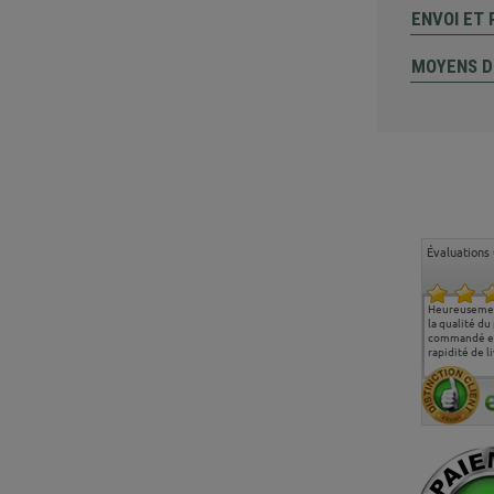
ENVOI ET
MOYENS D
Évaluations 
Ma deuxième commande
Entière satisfaction tant
Heureusemen
chez chaisepro, je tenais
sur le produit que sur les
la qualité du
à féliciter l'équipe qui
délais de livraison, et
commandé et
m'a toujours bien
surtout l'accueil
rapidité de li
conseillé, très
téléphonique compétent
aimablement je
et agréable.
recommande vivement