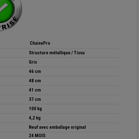
ChaisePro
Structure métallique / Tissu
Gris
46 cm
48 cm
41 cm
37 cm
100 kg
4,2 kg
Neuf avec emballage original
24 MOIS