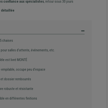
es confiance aux spécialistes
, retour sous 30 jours
 détaillée
 5 chaises
 pour salles d’attente, événements, etc.
èle est livré MONTÉ
 empilable, occupe peu d'espace
 et dossier rembourrés
re robuste et résistante
ble en différentes finitions