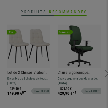
PRODUITS
RECOMMANDÉS
Offre
Nouveauté
Lot de 2 Chaises Visiteur
Chaise Ergonomique
RIAD, Structure Métallique
OLIVER, en Cuir Vert,
Ensemble de 2 chaises visiteur.
Chaise ergonomique de grande
Robuste, Tissu Crème
Utilisation 8 Heures,
Chaque chaise revient à 84,95 €
[+Info]
qualité et confort. Modèle adapté
[+Info]
Rembourrage Epais
Design moderne disponible en
pour une utilisation
239,90 €
579,90 €
Envoi GRATUIT
Envoi GRATUIT
plusieurs coloris.
professionnelle, fabriqué avec des
149,90 €
HT
429,90 €
HT
matériaux de grande qualité.