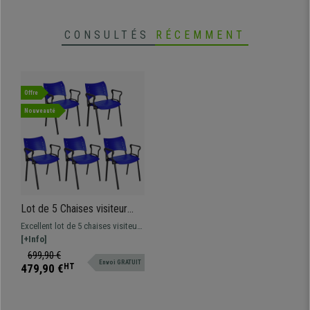
CONSULTÉS
RÉCEMMENT
Offre
Nouveauté
Lot de 5 Chaises visiteur
ELVA AVEC ACCOUDOIRS,
Excellent lot de 5 chaises visiteur
Empilables et Pratiques,
ELVA AVEC ACCOUDOIRS. La
[+Info]
Piétement Noir, Bleu
chaise parfaite pour ceux qui
699,90 €
Envoi GRATUIT
recherchent un modèle résistant,
479,90 €
HT
du confort et facile à utiliser.