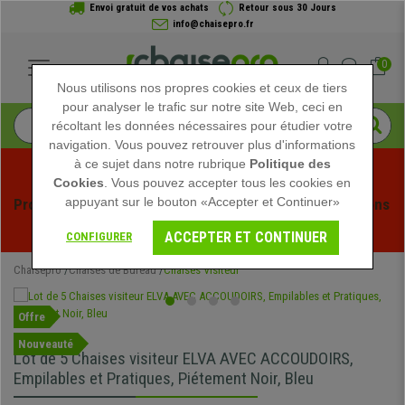
Envoi gratuit de vos achats
Retour sous 30 Jours
info@chaisepro.fr
0
Nous utilisons nos propres cookies et ceux de tiers
pour analyser le trafic sur notre site Web, ceci en
récoltant les données nécessaires pour étudier votre
navigation. Vous pouvez retrouver plus d'informations
à ce sujet dans notre rubrique
Politique des
Cookies
. Vous pouvez accepter tous les cookies en
appuyant sur le bouton «Accepter et Continuer»
Profitez des soldes d'été chez Chaisepro ! Des réductions 
exclusives pour une durée limitée - 
Voir l'offre
 -
ACCEPTER ET CONTINUER
CONFIGURER
Chaisepro
Chaises de Bureau
Chaises Visiteur
Offre
Nouveauté
Lot de 5 Chaises visiteur ELVA AVEC ACCOUDOIRS,
Empilables et Pratiques, Piétement Noir, Bleu