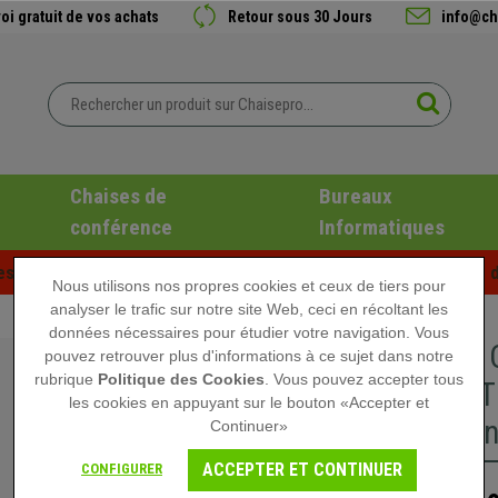
oi gratuit de vos achats
Retour sous 30 Jours
info@ch
Chaises de
Bureaux
conférence
Informatiques
es d'été chez Chaisepro ! Des réductions exclusives pour une d
Nous utilisons nos propres cookies et ceux de tiers pour
analyser le trafic sur notre site Web, ceci en récoltant les
données nécessaires pour étudier votre navigation. Vous
Lot de 5
pouvez retrouver plus d'informations à ce sujet dans notre
rubrique
Politique des Cookies
. Vous pouvez accepter tous
TABLETTE
les cookies en appuyant sur le bouton «Accepter et
Piétemen
Continuer»
ACCEPTER ET CONTINUER
CONFIGURER