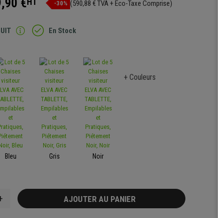
,90 €
HT
(590,88 € TVA + Eco-Taxe Comprise)
-30%
TUIT
En Stock
+ Couleurs
Bleu
Gris
Noir
+
AJOUTER AU PANIER