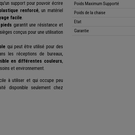
i qu'un support pour pouvoir écrire
Poids Maximum Supporté
plastique renforcé
, un matériel
Poids de la chaise
yage facile
.
Etat
4 pieds
garantit une résistance et
Garantie
ièges conçus pour une utilisation
ble
qui peut être utilisé pour des
dans les réceptions de bureaux,
nible en différentes couleurs
,
esoins et environnement.
cile à utiliser et qui occupe peu
nité disponible seulement chez