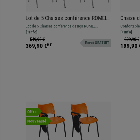
Lot de 5 Chaises conférence ROMEL,
Chaise 
Rembourrage Commode, Empilables,
Dossier 
Lot de 5 Chaises conférence design ROMEL
Confortable,
Piétement Chromé, en Tissu, Bleu
Rembourr
pratiques et fonctionnelles. Confortables,
[+Info]
imbattable. 
[+Info]
résistantes et avec un design moderne sublime.
une utilisat
549,90 €
299,90 €
Envoi GRATUIT
différentes 
369,90 €
199,90 
HT
Offre
Nouveauté