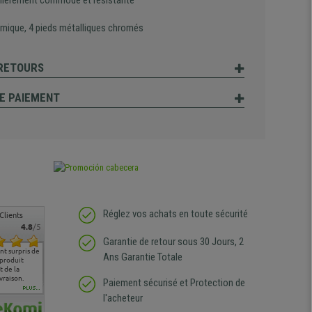
ulièrement commode et résistante
mique, 4 pieds métalliques chromés
 RETOURS
E PAIEMENT
Réglez vos achats en toute sécurité
Clients
4.8
/5
Garantie de retour sous 30 Jours, 2
t surpris de
Siege confortable qui
service client à l'écoute
pas de remarque
nous so
Ans Garantie Totale
 produit
correspond à mes
bien qu'ayant eu un
particulière
satisfai
 de la
attentes et mes besoins.
problème (produit
ergono
vraison.
J'ai pu comparer avec des
abîmé) tout a été mis en
Paiement sécurisé et Protection de
sièges que l'on trouve
oeuvre pour remplacer
PLUS...
l'acheteur
dans les grandes surfaces
ce produit et ce dans les
de l'aménagement et ne
meilleurs délais. content