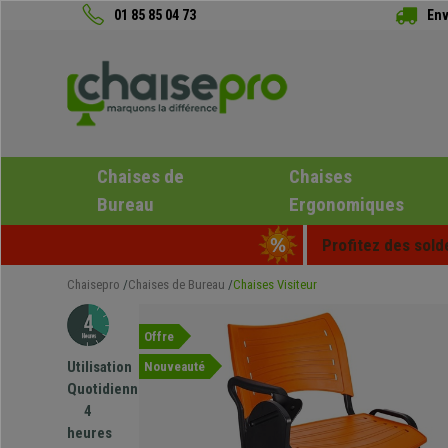
01 85 85 04 73
Env
Chaises de
Chaises
Bureau
Ergonomiques
Profitez des sold
Chaisepro
Chaises de Bureau
Chaises Visiteur
Offre
Utilisation
Nouveauté
Quotidienne
4
heures