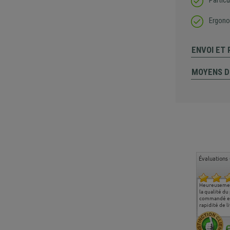
Partic
Ergono
ENVOI ET
MOYENS D
Évaluations 
Ma deuxième commande
Entière satisfaction tant
Heureusemen
chez chaisepro, je tenais
sur le produit que sur les
la qualité du
à féliciter l'équipe qui
délais de livraison, et
commandé et
m'a toujours bien
surtout l'accueil
rapidité de li
conseillé, très
téléphonique compétent
aimablement je
et agréable.
recommande vivement