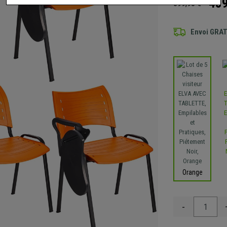
489
699,90 €
Envoi GRA
Orange
-