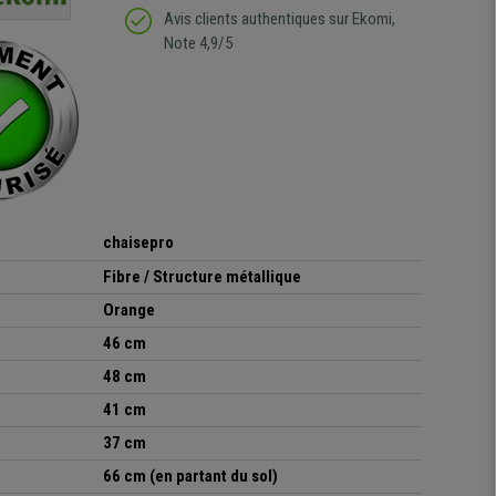
regrette pas mon achat.
de l'achat de ce bureau
Avis clients authentiques sur Ekomi,
de belle qualité
Note 4,9/5
chaisepro
Fibre / Structure métallique
Orange
46 cm
48 cm
41 cm
37 cm
66 cm (en partant du sol)