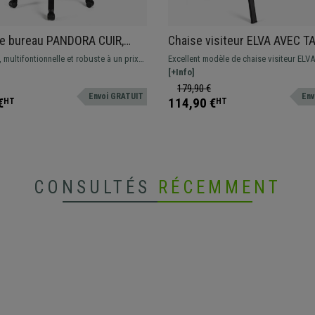
de bureau PANDORA CUIR,
Chaise visiteur ELVA AVEC T
Ajustable en Maille,
Empilable et Pratique, Piétem
 multifontionnelle et robuste à un prix
Excellent modèle de chaise visiteur ELV
age épais, Vert
Gris
Cette magnifique chaise est idéale pour
TABLETTE. La chaise parfaite pour ceux 
[+Info]
ion quotidienne, disponible en
souhaitent un support pour pouvoir écri
179,90 €
Envoi GRATUIT
Env
couleurs
modèle résistant, du confort et facile à ut
€
114,90 €
HT
HT
CONSULTÉS
RÉCEMMENT