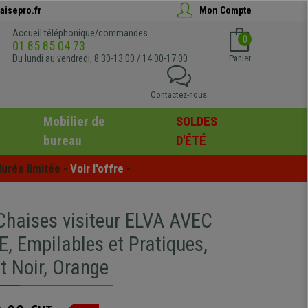
aisepro.fr
Mon Compte
Accueil téléphonique/commandes
0
01 85 85 04 73
Du lundi au vendredi, 8:30-13:00 / 14:00-17:00
Panier
Contactez-nous
Mobilier de
SOLDES
bureau
D'ÉTÉ
urée limitée - 
Voir l'offre
 -
 Chaises visiteur ELVA AVEC
, Empilables et Pratiques,
t Noir, Orange