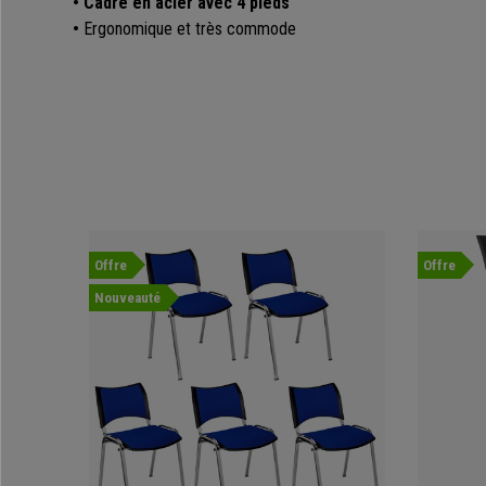
• Cadre en acier avec 4 pieds
•
Ergonomique et très commode
Offre
Offre
Nouveauté