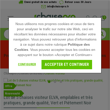
Envoi gratuit de vos achats
Retour sous 30 Jours
info@chaisepro.fr
0
Nous utilisons nos propres cookies et ceux de tiers
pour analyser le trafic sur notre site Web, ceci en
récoltant les données nécessaires pour étudier votre
navigation. Vous pouvez retrouver plus d'informations
à ce sujet dans notre rubrique
Politique des
Cookies
. Vous pouvez accepter tous les cookies en
appuyant sur le bouton «Accepter et Continuer»
Profitez des soldes d'été chez Chaisepro ! Des réductions 
exclusives pour une durée limitée - 
Voir l'offre
 -
ACCEPTER ET CONTINUER
CONFIGURER
Chaisepro
Chaises de Bureau
Chaises Visiteur
Offre
Nouveauté
Lot de 5 chaises visiteur ELVA, empilables et très
pratiques, grande qualité, Vert et Piétement Noir